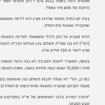
מהלך השנים חלו אירועי זיהום חמורים, בהם דליפת אשלג לש
מתעלת הזנה בשנת 2022 גרם ל"נזק אקולוג
רחבת של מגוון מיני צומח".
החברה שואבת מים המלח.
דוח מצביע על נזק כלכלי משמעותי למדינה כתוצאה מכשלי נ
רמ"י) לא גבו ממי"ה תשלום בגין פעילות הכרייה רחבת ההיק
יע ליותר מ-120 מיליון ש"ח.
טונות בוצה מלחית בשנה. אומדן הסכום שלא נגבה בשנת 2023 בלבד נע בין 90 ל-135 מיליון ש"ח.