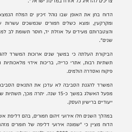
בקר המדינה מתניהו אנגלמן קובע בדוח כי "מדינת ישראל נכש
ל הסביבה והמקרקעין. אוצרות הטבע של ים המלח שייכים לצי
ריכים להדאיג כל אזרח במדינת ישראל".
דוח בחן את האופן שבו נוהל זיכיון ים המלח הנמצא בידי 
מקרקעין, ומצא כשלים חמורים שנמשכים עשרות שנים. 
הצטברותם מעידים על אוזלת יד, חוסר תשומת לב למשאבים 
נים".
ביקורת העלתה כי במשך שנים ארוכות המשרד להגנת הסבי
שתיות רבות, אתרי כרייה, בריכות אידוי מלאכותיות ומערו
יקוח ואסדרה הולמים.
מפעל האשלג במשך כ-15 שנה. יתרה מכך, תש
יעודיים ברישיון העסק.