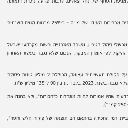
מורת הטבע מדבר יהודה וזיהום משמעותי של הסביבה.
הדוח מציין כי "שמונה אירועי דליפה של חומרים מזהמים אירעו בין אוקטובר 2020 לינואר 2024", ואירוע דליפה
י חמור למניפת הסחף של נחל צאלים, לרבות פגיעה ניכרת ותמותה
בעיה סביבתית נוספת שהדוח מציין היא דליפה משמעותית מבריכות האידוי של מי"ה – כ-25% מכמות המים השנתית
יהול הזיכיון. משרד האנרגייה ורשות מקרקעי ישראל
ף. לפי אומדן המבקר, הסכום שלא נגבה בעשור האחרון
בנוסף, המשרד להגנת הסביבה לא גבה היטל הטמנה על פסולת תעשייתית עצומה, הכוללת 2 מיליון טונות פסולת