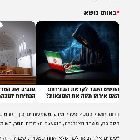
מו כן, רמ"י לא פעלה לגבות תשלום בגין שימושים בקרקעות ש
עמד הקרקע שנוצרה כתוצאה מהתייבשות ים המלח (כ-250 קמ"ר).
היעדר המידע בדבר השימושים של מי"ה במקרקעין וגביית ד
ובע המבקר.
באותו נושא
חשש הכבד לקראת הבחירות:
גונבים את המדינה: ב