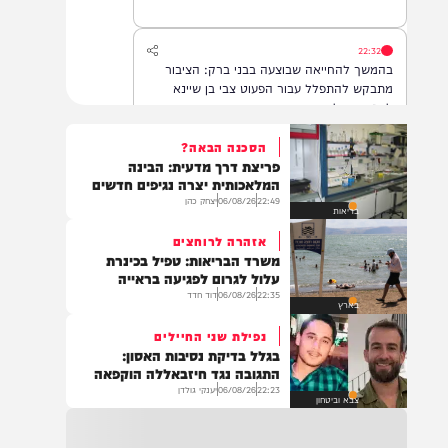
22:32
בהמשך להחייאה שבוצעה בבני ברק: הציבור
מתבקש להתפלל עבור הפעוט צבי בן שיינא
לרפואה שלמה
הסכנה הבאה?
פריצת דרך מדעית: הבינה
21:32
המלאכותית יצרה נגיפים חדשים
בין הזמנים: שלושה בחורי ישיבות חולצו
22:49
06/08/26
יצחק כהן
בריאות
מהכינרת לאחר שנסחפו לעומק האגם, בחוף
בלתי מוכרז כשהם על גבי אביזר ציפה.
אזהרה לרוחצים
משרד הבריאות: טפיל בכינרת
עלול לגרום לפגיעה בראייה
22:35
06/08/26
דוד חדד
21:31
בארץ
בני ברק: חובשים ופראמדיקים של ארגון הצלה
נפילת שני החיילים
מבצעים פעולות החייאה על תינוק כבן שנה וחצי
בגלל בדיקת נסיבות האסון:
לאחר שנחנק משקית.
התגובה נגד חיזבאללה הוקפאה
22:23
06/08/26
יענקי גולדן
צבא וביטחון