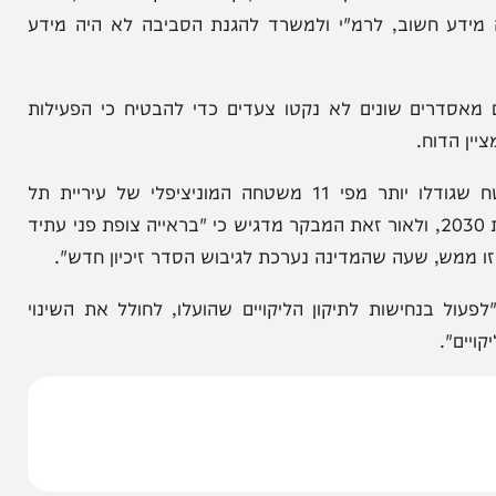
נה
בודק את מינויי הבכירים בפרקליטות
רים השונים הפועלים בתחום הזיכיון: המשרד להגנת
שות הטבע והגנים ורמ"י.
חום הזיכיון לא מומשו", קובע המבקר. לדוגמה, בעוד
 חשוב, לרמ"י ולמשרד להגנת הסביבה לא היה מידע
רים שונים לא נקטו צעדים כדי להבטיח כי הפעילות
וח.
שטח הזיכיון של מי"ה מגיע ל-652 קמ"ר – "תא שטח שגודלו יותר מפי 11 משטחה המוניציפלי של עיריית תל
אביב-יפו", כפי שמציין הדוח. הזיכיון הנוכחי יסתיים בשנת 2030, ולאור זאת המבקר מדגיש כי "בראייה צופת פני עתיד
, שעה שהמדינה נערכת לגיבוש הסדר זיכיון חדש".
נחישות לתיקון הליקויים שהועלו, לחולל את השינוי