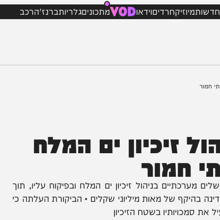
VOD
מיוזיק
חרדים
וידאו
מתכונים
גלריות
ברנז'ה
רכב
זיכיון ים המלח
 חמור
תיים בניהול זיכיון ים המלח ובפיקוח עליו, תוך
יקף של מאות מיליוני שקלים • הביקורת העלתה כי