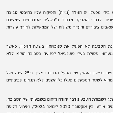
לה בניהול זיכיון ים המלח בהיבטים הנוגעים לשמירה
בור ולכן הממצאים החמורים והרבים שהועלו בביקורת
מפעלי ים המלח (מי"ה) והפיקוח עליו בהיבטי סביבה
לדברי המבקר מדובר ב"כשלים אסדרתיים שמשכם
ציבוריים והעדר משילות של הממשלות לאורך עשרות
בה לא הפעיל את סמכויותיו בשטח הזיכיון, כאשר
מי פסולת בעלי פוטנציאל לפגיעה בסביבה הוקמו ללא
המשרד להגנת הסביבה לא עדכן את התנאים הסביבתיים ברישיון העסק של מפעל הברום במשך כ-25 שנה ושל
תיות שמחוץ לשטח המפעלים פעלו כל השנים ללא תנאים סביבתיים