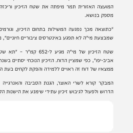
אם איראן תטה את התוצאות?
הבחירות למבקר המדי
דוח חושף בנוסף פערי מידע משמעותיים בין הגורמים המאסד
סביבה, משרד האנרגייה, המועצה האזורית תמר, רשות המים, ר
פערים אלו הביאו לכך שלא אחת סמכויות שצריך היה לממש בת
מועצה האזורית תמר מיפתה את שטח הזיכיון וריכזה מידע
ספק בנושא.
כתוצאה מכך נפגעה המשילות בתחום הזיכיון, וגורמים מאסד
מבצעת מי"ה לא תפגע באינטרסים ציבוריים חיוניים", מציין הד
מצאיו של דוח זה ראויים ללמידה והפקת לקחים בעת הזו ממש
מבקר קורא לשרי האוצר, הגנת הסביבה והאנרגייה "לפעול ב