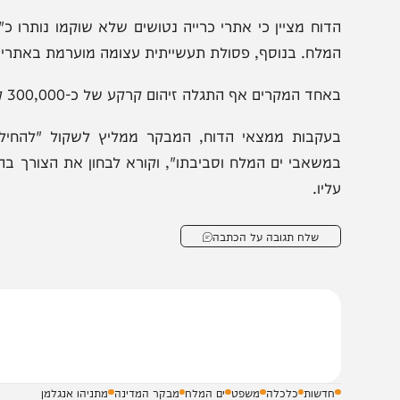
דרוש ולפעול לגיבוש זיכיון עתידי שימנע את הישנות הליקויים".
דוח מציין כי אתרי כרייה נטושים שלא שוקמו נותרו כ"פצע פת
מלח. בנוסף, פסולת תעשייתית עצומה מוערמת באתרים שונים 
חד המקרים אף התגלה זיהום קרקע של כ-300,000 קוב כתוצאה מפינוי כמויות גדולות של מזוט ל"הר המלח".
עקבות ממצאי הדוח, המבקר ממליץ לשקול "להחיל את ביקו
משאבי ים המלח וסביבתו", וקורא לבחון את הצורך בהקמת גוף מ
ליו.