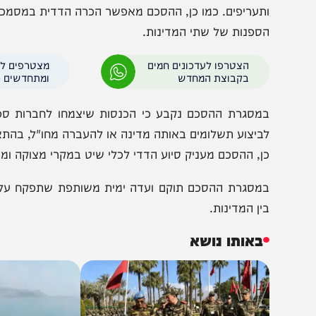
הובלה הימית בין שתי המדינות על בסיס עקרונות של תחרות חו
הסכם מסדיר מגוון נושאים בתחום ההובלה הימית, לרבות בטי
תעריפים. כמו כן, ההסכם מאפשר הכרה הדדית במסמכי כלי הש
ספנות של שתי המדינות.
הצטרפו לעדכונים חמים
מצטרפים לערוץ
בקבוצת המחדש
ומתחדשים כל הזמן
מסגרת ההסכם נקבע כי הכנסות שיצמחו לחברות ספנות מש
ביצוע תשלומים באותה מדינה או להעברה מחו"ל, בהתאם לחו
ן, ההסכם מעניק סיוע הדדי לכלי שיט במקרי מצוקה ומתיר כינו
מסגרת ההסכם תוקם ועדה ימית משותפת שתפקח על יישום הה
ין המדינות.
באותו נושא