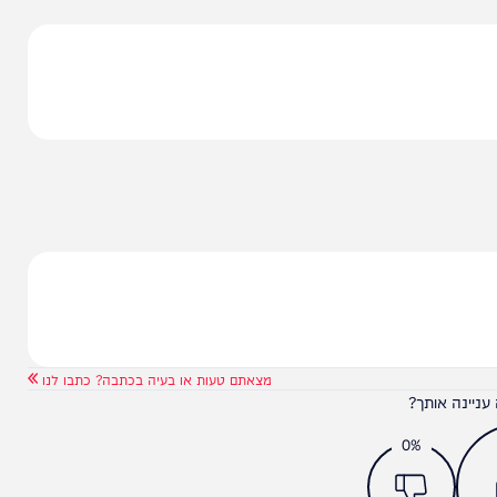
כם הימי עם מרוקו, בהובלת השרה רגב, ייצר ודאות
 הקמת הוועדה הימית המשותפת, תאפשר לנו להתמודד
מית. אנו רואים בהסכם זה נדבך חשוב בפיתוח יחסי
וספים בעתיד".