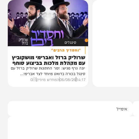
וידאו
טר
כשהאש בוערת!
ינוס הוקרה
הזיכרונות שלא יישכחו מהקעמפ
ינה
והתובנות בשנים שאחרי
ן חסידי ברסלב
במשך שנים הוא היה מלא בגעגוע לקעמפ שבו
כטער שליט"א,
השתתף במשך שנים. הוא זכר איפה...
12:21
07/08/26
המחדש בשיתוף "וימאן"
0
סינגלים
"וחסדיך הרבים"
שרוליק ברזל ואברימי מושקוביץ
עם מקהלת מלכות בביצוע סוחף
יונה גרף מגיש: זמר החתונות שרוליק ברזל עם
סינגל בכורה בדואט מיוחד לצד אברימי...
14:17
06/08/26
המחדש מיוזיק
0