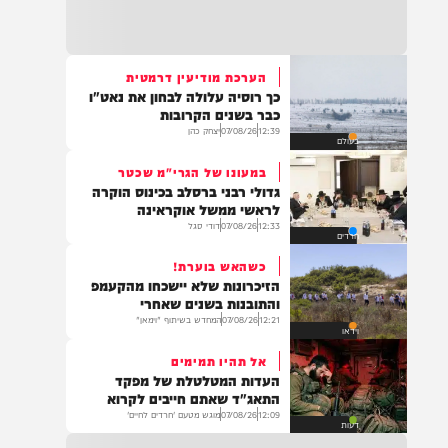
21:32
בין הזמנים: שלושה בחורי ישיבות חולצו
מהכינרת לאחר שנסחפו לעומק האגם, בחוף
בלתי מוכרז כשהם על גבי אביזר ציפה.
הערכת מודיעין דרמטית
כך רוסיה עלולה לבחון את נאט"ו
21:31
כבר בשנים הקרובות
בני ברק: חובשים ופראמדיקים של ארגון הצלה
12:39
07/08/26
יצחק כהן
בעולם
מבצעים פעולות החייאה על תינוק כבן שנה וחצי
לאחר שנחנק משקית.
במעונו של הגרי"מ שכטר
גדולי רבני ברסלב בכינוס הוקרה
לראשי ממשל אוקראינה
12:33
07/08/26
דודי סגל
חרדים
19:03
בד"ה: נקבע מותה של הפעוטה שטבעה בבריכה
כשהאש בוערת!
באשקלון
הזיכרונות שלא יישכחו מהקעמפ
והתובנות בשנים שאחרי
12:21
07/08/26
המחדש בשיתוף "וימאן"
וידאו
אל תהיו תמימים
18:06