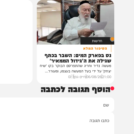
חרדים
במעונו של הגרי"מ שכ
גדולי רבני ברסלב בכ
לראשי ממשל אוקרא
במעונו של פאר הדור וזק
הגה"צ רבי יעקב מאיר ש
ובהשתתפות...
12:33
07/08/26
דודי סגל
0
חדשות
הסיפור המלא
נס בפארק המים: השבר בכתף
שגילה את ה'גידול הממאיר'
מעשה נדיר וחריג שהתפרסם הבוקר בקו 'שיח
יצחק' על ידי בעל המעשה בעצמו, ומעורר...
21:00
06/08/26
חיים גפן
0