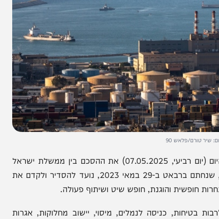
ם/פלאש 90
הממשלה, בהובלת שרת התחבורה מירי רגב, אישרה היום (יום רביעי, 07.05.2025) את ההסכם בין ממשלת ישראל
לבין ממשלת ממלכת מרוקו בדבר הובלה ימית. ההסכם, שנחתם ברבאט ב-29 במאי 2023, נועד להסדיר ולקדם את