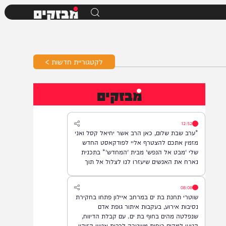
מבזקים
לקטגוריית חדשות >
מבזקים
12:52
*ערב שבת שלום, כאן הרב אשר יחיאל קסל ואני
מזמין אתכם להצטרף אליי לפודקאסט החדש
שלי 'מבט אל הנפש' מבית 'המחדש'* בתכנית
נארח את האנשים שיעזרו לנו לצלול אל תוך
נבכי הנפש, לגלות את הסודות ואת כל מה
שטמון בה. *והשבוע: היועץ ואיש החינוך, הרב
08:08
נח פלאי*. מתי? *תכנית הבכורה תשודר אי"ה
שוטרי תחנת בת ים במרחב איילון פתחו בחקירת
במוצ"ש, בשעה 22:00* *חפשו בגוגל: המחדש*
נסיבות אירוע, בעקבות איתור גופת אדם
ובואו לצפות בנו!