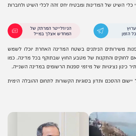
פשית והוגנת, חופש שיט ושיתוף פעולה.
חות, כניסה לנמלים, מיסוי, יישוב מחלוקות, אגרות
יט של המדינות ומבטיח יחס זהה לכלי השיט ולחברות
הניוזלייטר המרתק של
המחדש אצלך במייל
ירותים הניתנים בשטח המדינה האחרת יוכלו לשמש
קים והתקנות של מטבע החוץ שבתוקף בכל מדינה. כמו
ן נציגויות של מיזמי ספנות הרשומים במדינה השנייה.
סכם ותדון בסוגיות הקשורות לתחום ההובלה הימית