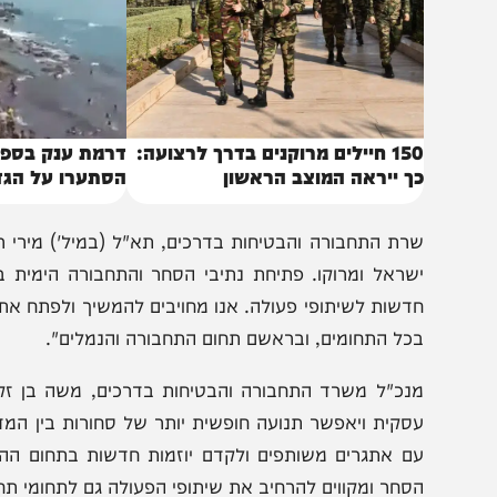
150 חיילים מרוקנים בדרך לרצועה:
דרמת ענק בספרד: אל
ך ייראה המוצב הראשון
הסתערו על הגדר והסת
רת התחבורה והבטיחות בדרכים, תא"ל (במיל') מירי רגב: "ה
שראל ומרוקו. פתיחת נתיבי הסחר והתחבורה הימית בין המד
דשות לשיתופי פעולה. אנו מחויבים להמשיך ולפתח את הקשרים
כל התחומים, ובראשם תחום התחבורה והנמלים".