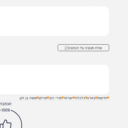
נכ"ל משרד התחבורה והבטיחות בדרכים, משה בן זקן: "ההס
סקית ויאפשר תנועה חופשית יותר של סחורות בין המדינות.
ם אתגרים משותפים ולקדם יוזמות חדשות בתחום ההובלה הי
סחר ומקווים להרחיב את שיתופי הפעולה גם לתחומי תחבורה נ
שלח תגובה על הכתבה