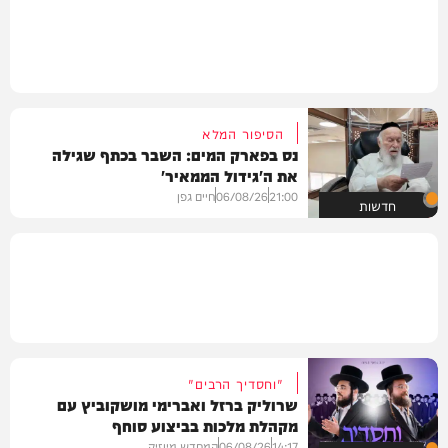
הסיפור המלא
נס בפארק המים: השבר בכתף שגילה
את ה'גידול הממאיר'
21:00
06/08/26
חיים גפן
חדשות
"וחסדיך הרבים"
שרוליק ברזל ואברימי מושקוביץ עם
מקהלת מלכות בביצוע סוחף
14:17
06/08/26
המחדש מיוזיק