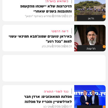
כשהאש בוערת!
הזיכרונות שלא יישכחו מהקעמפ
והתובנות בשנים שאחרי
12:21
07/08/26
המחדש בשיתוף "וימאן"
וידאו
דיווח דרמטי
באיראן טוענים שמוג'תבא חמינאי עשוי
למות "בכל רגע"
08:31
07/08/26
יצחק כהן
חדשות
נגד לומדי התורה
מפלגת המאוכזבים: ארדן חבר
לאדלשטיין והכריז על מפלגה
00:17
07/08/26
שוקי כץ