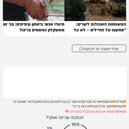
המשפחות השכולות לשרים:
תיעדו אנשי ביטחון ובסיסים: בני זוג
"תחשבו על החיילים – לא על
מאשקלון נאשמים בריגול
טראמפ"
שלח תגובה על הכתבה
פוליטי
חדשות
אורית סטרוק
איתמר בן גביר
בנימין נתניהו
בצלאל סמוטריץ'
חטופים
חנוך מילביצקי
חרבות ברזל
מצאתם טעות או בעיה בכתבה? כתבו לנו
הכתבה עניינה אותך?
95%
5%