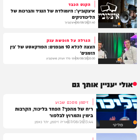
הקנס הכבד
איצקוביץ': היומולדת של הנגיד והברכות של
הליכודניקים
איצקוביץ'
06/08/26
21:40
חדשות
הגרלה על חופשת ענק
הצצה לכלא 10 מבפנים: הפודקאסט של 'בין
הזמנים'
יוסי פלד ויצחק מושקוביץ
06/08/26
20:00
VOD
אולי יעניין אותך גם
זיסמן מסכם שבוע
ריח של מהפך? הפחד בליכוד, הקרבות
בימין והמרוץ לבלפור
13:44
07/08/26
אריה זיסמן, יתד נאמן
פוליטי