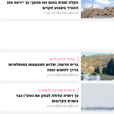
הקלה זמנית בחום ואז מהפך: כך ייראה מזג
האוויר בשבוע הקרוב
פוליטי
13:05
07/08/26
ליאור סודרי
מזג האוויר
מזרח תיכון חדש
ברית חדשה: שלוש המעצמות המוסלמיות
בדרך להסכם הגנה
13:02
07/08/26
יצחק כהן
הערכת מודיעין דרמטית
כך רוסיה עלולה לבחון את נאט"ו כבר
בשנים הקרובות
בעולם
12:39
07/08/26
יצחק כהן