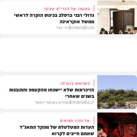
במעונו של הגרי"מ שכטר
גדולי רבני ברסלב בכינוס הוקרה לראשי
ממשל אוקראינה
בעולם
12:33
07/08/26
דודי סגל
חרדים
כשהאש בוערת!
הזיכרונות שלא יישכחו מהקעמפ והתובנות
בשנים שאחרי
12:21
07/08/26
המחדש בשיתוף "וימאן"
אל תהיו תמימים
העדות המטלטלת של מפקד התאג"ד
שאתם חייבים לקרוא
וידאו