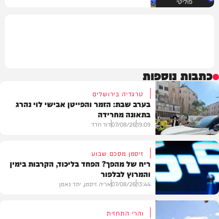
פוליטי
כתבות נוספות
טרגדיה בירושלים
בערב שבת: הזמר והפייטן אבישי לוי נהרג
בתאונה מחרידה
19:09
07/08/26
דוד חדד
זיסמן מסכם שבוע
ריח של מהפך? הפחד בליכוד, הקרבות בימין
והמרוץ לבלפור
בארץ
13:44
07/08/26
אריה זיסמן, יתד נאמן
והרי התחזית