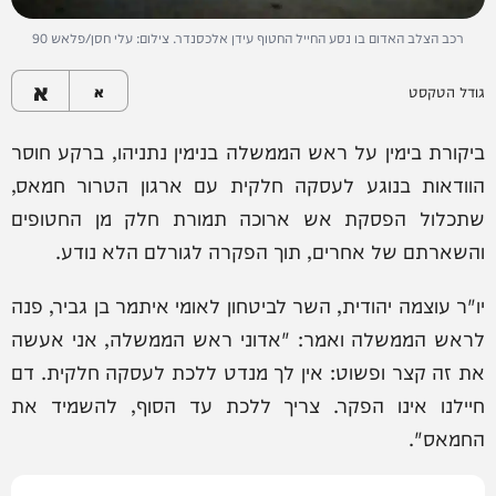
רכב הצלב האדום בו נסע החייל החטוף עידן אלכסנדר. צילום: עלי חסן/פלאש 90
א
גודל הטקסט
א
ביקורת בימין על ראש הממשלה בנימין נתניהו, ברקע חוסר
הוודאות בנוגע לעסקה חלקית עם ארגון הטרור חמאס,
שתכלול הפסקת אש ארוכה תמורת חלק מן החטופים
והשארתם של אחרים, תוך הפקרה לגורלם הלא נודע.
יו"ר עוצמה יהודית, השר לביטחון לאומי איתמר בן גביר, פנה
לראש הממשלה ואמר: "אדוני ראש הממשלה, אני אעשה
את זה קצר ופשוט: אין לך מנדט ללכת לעסקה חלקית. דם
חיילנו אינו הפקר. צריך ללכת עד הסוף, להשמיד את
החמאס".