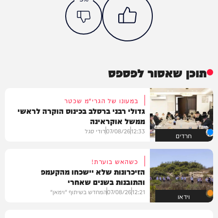
תוכן שאסור לפספס
במעונו של הגרי"מ שכטר
גדולי רבני ברסלב בכינוס הוקרה לראשי
ממשל אוקראינה
12:33
07/08/26
דודי סגל
חרדים
כשהאש בוערת!
הזיכרונות שלא יישכחו מהקעמפ
והתובנות בשנים שאחרי
12:21
07/08/26
המחדש בשיתוף "וימאן"
וידאו