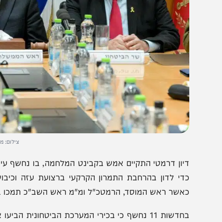
צילום: מעיין טואוף/
יון דרמטי התקיים אמש בקבינט המלחמה, בו נחשף עימות חריף 
די לדון בהרחבת התמרון הקרקעי ברצועת עזה וכיבוש העיר