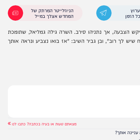
זה, יובילו לכיבוש מחנות המרכז ואז זה ממשל צבאי,
 מזכיר הממשלה, יוסי פוקס, מיהר להעיר כי "החלטה
הניוזלייטר המרתק של
המחדש אצלך במייל
צבעה, אך נתניהו סירב. השרה גילה גמליאל, שתומכת
 רוב", ובן גביר השיב: "אז בואו נצביע ונראה אותך