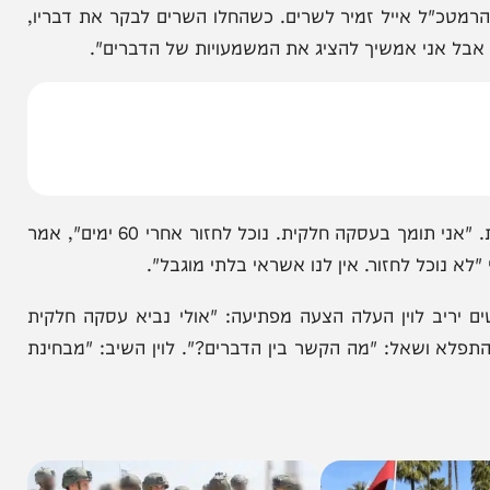
לקי לשחרור חטופים.
את תמיכתם בהסכם חלקי לשחרור חטופים. "תשקלו היטב את
 אייל זמיר לשרים. כשהחלו השרים לבקר את דבריו,
ני אמשיך להציג את המשמעויות של הדברים".
גם ראש המוסד, דדי ברנע, הביע תמיכה בעסקה חלקיות. "אני תומך בעסקה חלקית. נוכל לחזור אחרי 60 ימים", אמר
ל לחזור. אין לנו אשראי בלתי מוגבל".
ב לוין העלה הצעה מפתיעה: "אולי נביא עסקה חלקית
ושאל: "מה הקשר בין הדברים?". לוין השיב: "מבחינת