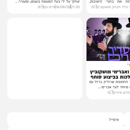
חדשות
הסיפור המלא
1 מבפנים:
נס בפארק המים: השבר בכתף
זמנים'
שגילה את ה'גידול הממאיר'
עדות מטלטלת מתוך כלא 10, עצות מעשיות
מעשה נדיר וחריג שהתפרסם הבוקר בקו 'שיח
חורי הישיבות,
יצחק' על ידי בעל המעשה בעצמו, ומעורר...
חק מושקוביץ
0
21:00
06/08/26
חיים גפן
0
י מושקוביץ