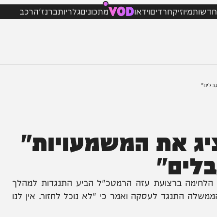
VOD
מיוזיק
חרדים
וידאו
מתכונים
גלריות
ברנז'ה
רכב
 את המשמעויות"
ים"
מה ברצועת עזה הרמטכ"ל הביע התנגדות למהלך
נגד לעסקה ואמר כי "לא נוכל לחזור. אין לנו