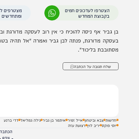
רמטכ"ל התריע כי "ההחלטה שלכם לכיבוש העיר עזה ואחר כך 
י לא יהיה גורם אחר שיוכל לקחת אחריות על האוכלוסייה".
התקבלה היא לא ממשל צבאי ולא היה על זה דיון רשמי".
הצטרפו לעדכונים חמים
מצטרפים לערוץ
בקבוצת המחדש
ומתחדשים כל הזמן
ן גביר אף ניסה להוכיח כי אין רוב לעסקה מדורגת וביקש ה
עסקה מדורגת, פנתה לבן גביר ואמרה "אל תהיה בטוח שיש לך
סתובבת בליכוד".
שלח תגובה על הכתבה