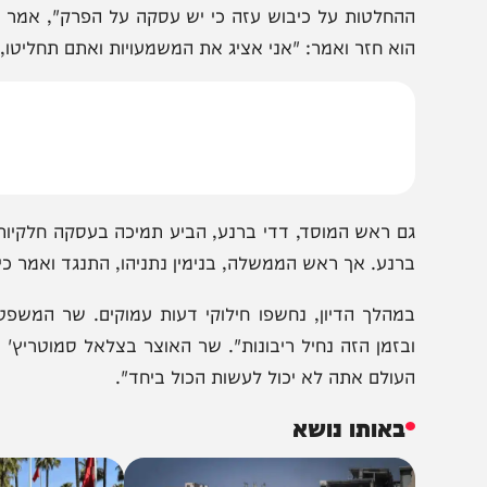
אשר ראש המוסד, הרמטכ"ל ומ"מ ראש השב"כ תמכו בהסכם ח
בחדשות 11 נחשף כי בכירי המערכת הביטחונית הביעו 
החלטות על כיבוש עזה כי יש עסקה על הפרק", אמר הרמטכ"ל
וא חזר ואמר: "אני אציג את המשמעויות ואתם תחליטו, אבל א
רנע. אך ראש הממשלה, בנימין נתניהו, התנגד ואמר כי "לא נוכ
מהלך הדיון, נחשפו חילוקי דעות עמוקים. שר המשפטים ירי
בזמן הזה נחיל ריבונות". שר האוצר בצלאל סמוטריץ' התפלא 
עולם אתה לא יכול לעשות הכול ביחד".