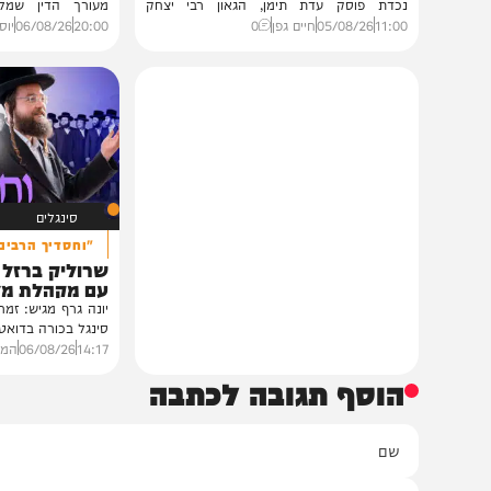
גלריות
VOD
בית צדיקים יעמוד
הגרלה על חופשת ענק
גלריה: שמחת נישואי נכדת
הצצה לכלא 0
פוסק עדת תימן הגר"י רצאבי
הפודקאסט של 'בין ה
רבנים ואישי ציבור השתתפו בשמחת נישואי
נכדת פוסק עדת תימן, הגאון רבי יצחק
מעורך הדין שמלווה את ב
רצאבי,...
ביקורת...
11:00
05/08/26
חיים גפן
0
20:00
06/08/26
יוסי פלד ויצ
סינגלים
"וחסדיך הרבים"
שרוליק ברזל ואברימ