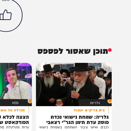
חדשות
צבא וביטחון
אייל זמיר
איתמר בן גביר
גילה גמליאל
דדי ברנע
יוסי פוקס
יריב לוין
רצועת עזה
הכתבה עניינה א
83%
תוכן שאסור לפספס