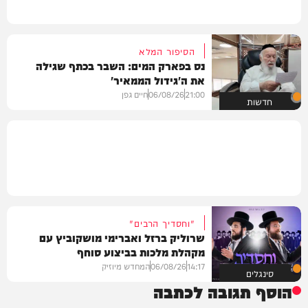
הסיפור המלא
נס בפארק המים: השבר בכתף שגילה
את ה'גידול הממאיר'
21:00
06/08/26
חיים גפן
חדשות
"וחסדיך הרבים"
שרוליק ברזל ואברימי מושקוביץ עם
מקהלת מלכות בביצוע סוחף
14:17
06/08/26
המחדש מיוזיק
סינגלים
הוסף תגובה לכתבה