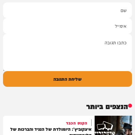
שם
אימייל
תגובה
שליחת התגובה
הנצפים ביותר
הקנס הכבד
איצקוביץ': היומולדת של הנגיד והברכות של
הליכודניקים