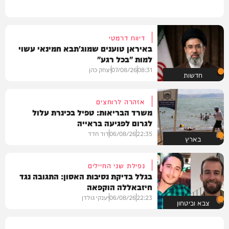
דיווח דרמטי
באיראן טוענים שמוג'תבא חמינאי עשוי
למות "בכל רגע"
08:31
07/08/26
יצחק כהן
חדשות
אזהרה לרוחצים
משרד הבריאות: טפיל בכינרת עלול
לגרום לפגיעה בראייה
22:35
06/08/26
דוד חדד
בארץ
נפילת שני החיילים
בגלל בדיקת נסיבות האסון: התגובה נגד
חיזבאללה הוקפאה
22:23
06/08/26
יענקי גולדן
צבא וביטחון