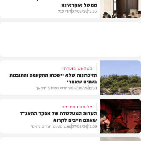
ממשל אוקראינה
בעולם
12:33
07/08/26
דודי סגל
חרדים
כשהאש בוערת!
הזיכרונות שלא יישכחו מהקעמפ והתובנות
בשנים שאחרי
12:21
07/08/26
המחדש בשיתוף "וימאן"
אל תהיו תמימים
העדות המטלטלת של מפקד התאג"ד
שאתם חייבים לקרוא
וידאו
12:09
07/08/26
מוגש מטעם 'חרדים לחיים'