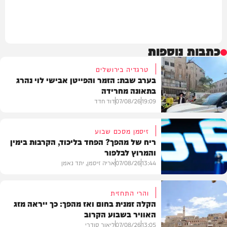
כתבות נוספות
טרגדיה בירושלים
בערב שבת: הזמר והפייטן אבישי לוי נהרג
בתאונה מחרידה
19:09
07/08/26
דוד חדד
זיסמן מסכם שבוע
ריח של מהפך? הפחד בליכוד, הקרבות בימין
והמרוץ לבלפור
בארץ
13:44
07/08/26
אריה זיסמן, יתד נאמן
והרי התחזית
הקלה זמנית בחום ואז מהפך: כך ייראה מזג
האוויר בשבוע הקרוב
פוליטי
13:05
07/08/26
ליאור סודרי