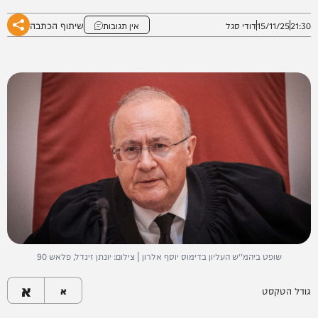
שיתוף הכתבה
21:30
15/11/25
דודי סגל
אין תגובות
שופט ביהמ''ש העליון בדימוס יוסף אלרון | צילום: יונתן זינדל, פלאש 90
א
גודל הטקסט
א