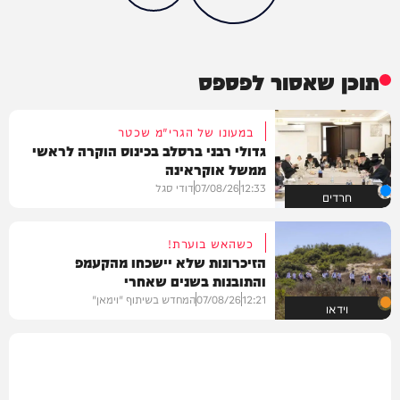
תוכן שאסור לפספס
במעונו של הגרי"מ שכטר
גדולי רבני ברסלב בכינוס הוקרה לראשי
ממשל אוקראינה
12:33
07/08/26
דודי סגל
חרדים
כשהאש בוערת!
הזיכרונות שלא יישכחו מהקעמפ
והתובנות בשנים שאחרי
12:21
07/08/26
המחדש בשיתוף "וימאן"
וידאו