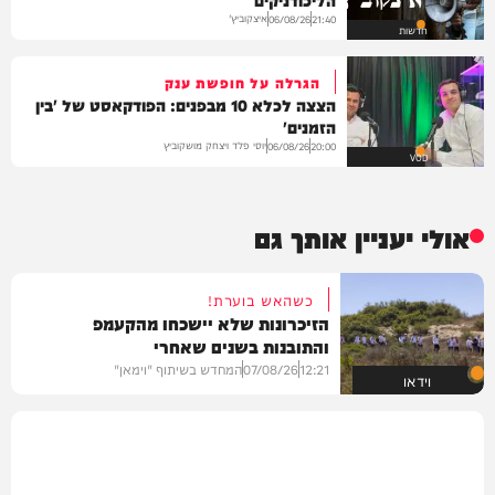
איצקוביץ'
06/08/26
21:40
חדשות
הגרלה על חופשת ענק
הצצה לכלא 10 מבפנים: הפודקאסט של 'בין
הזמנים'
יוסי פלד ויצחק מושקוביץ
06/08/26
20:00
VOD
אולי יעניין אותך גם
כשהאש בוערת!
הזיכרונות שלא יישכחו מהקעמפ
והתובנות בשנים שאחרי
12:21
07/08/26
המחדש בשיתוף "וימאן"
וידאו