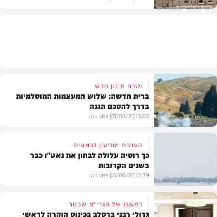
מזג האוויר
מזרח תיכון חדש
ברית חדשה: שלוש המעצמות המוסלמיות
בדרך להסכם הגנה
13:02
07/08/26
יצחק כהן
הערכת מודיעין דרמטית
כך רוסיה עלולה לבחון את נאט"ו כבר
בשנים הקרובות
בעולם
12:39
07/08/26
יצחק כהן
במעונו של הגרי"מ שכטר
גדולי רבני ברסלב בכינוס הוקרה לראשי