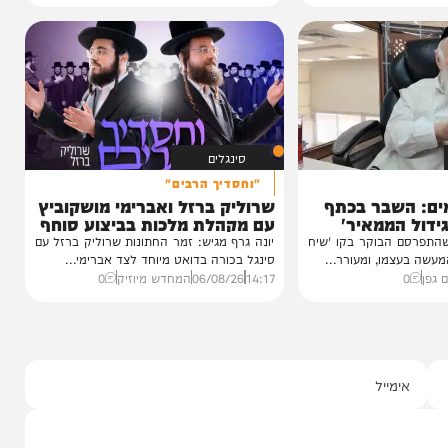
 נכדת
י רצאבי
ו בשמחת נישואי
גאון רבי יצחק
סינגלים
"וחסדיך הרבים"
שבר בכתף
שרוליק ברזל ואברימי מושקוביץ
ממאיר'
עם מקהלת מלכות בביצוע סוחף
הבוקר בקו 'שיח
יונה גרף מגיש: זמר החתונות שרוליק ברזל עם
מו, ומעורר...
סינגל בכורה בדואט מיוחד לצד אברימי...
14:17
06/08/26
המחדש מיוזיק
0