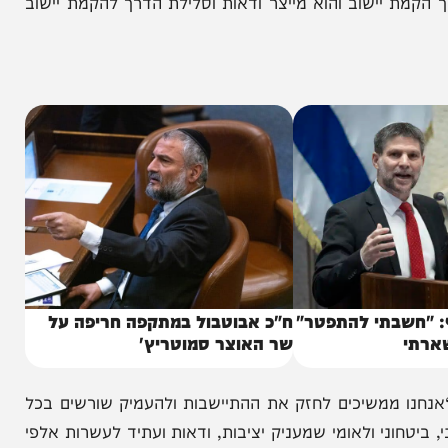
המהלך מצטרף לתנופה רחבה שמובילה מנהלת ההתיישבות: מאז תחילת שנת 2025 נחתמו 39 תחומי שיפוט חדשים,
ול–30 יישובים חדשים כבר נקבע מעמד רשמי מתוקף החלטות הממשלה על הקמת 50 יישובים חדשים ביהודה
יישוב והוא מייצר ודאות וסלילת הדרך להקמת יישוב
בתי להתפטר"
ח"כ אבוטבול במתקפה חריפה על
שר האוצר סמוטריץ'