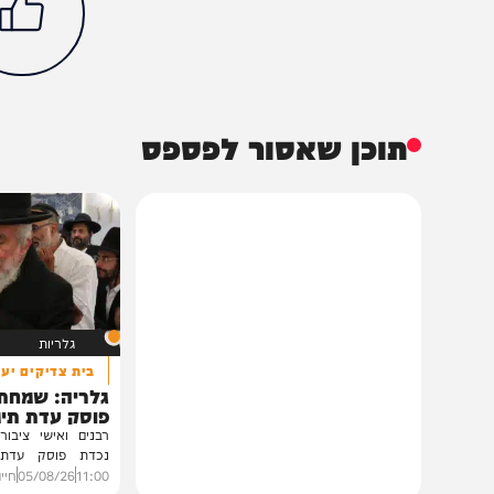
חדשות
פוליטי
בצלאל סמוטריץ'
הכתבה עניינה א
100%
תוכן שאסור לפספס