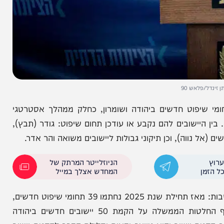
אש 90
 חתם היום (שני) על קביעת 10 תחומי שיפוט חדשים ביהודה ושומרון, כחלק ממהלך אסטרטגי
שובים להם נקבע או עודכן תחום שיפוט: גודר (תבץ),
נווה), וכן תיקוני גבולות ליישובים משואה והר אדר.
הניוזלייטר המרתק של
המחדש אצלך במייל