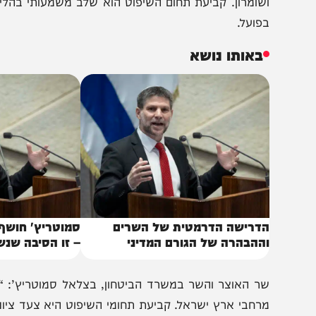
שומרון. קביעת תחום השיפוט הוא שלב משמעותי בהליך הקמת 
פועל.
באותו נושא
דרישה הדרמטית של השרים
סמוטריץ' חושף: "חש
ההבהרה של הגורם המדיני
– זו הסיבה שנשארתי