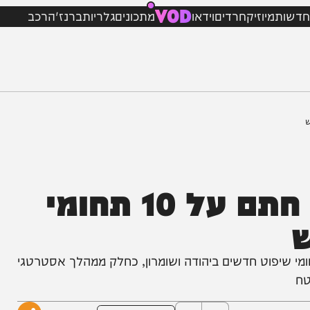
VOD
מיוזיק
חרדים
וידאו
מתכונים
גלריות
ברנז'ה
רכב
אלוף פיקוד המרכז חתם על 10 תחומי
 חתם היום (שני) על קביעת 10 תחומי שיפוט חדשים ביהודה ושומרון, כחלק ממהלך אסטרטגי