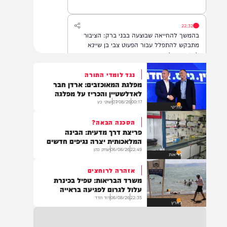
22:32
בהמשך להחייאה שבוצעה בבני ברק: הציבור
מתבקש להתפלל עבור הפעוט צבי בן שיינא
לרפואה שלמה
נגד לומדי התורה
מפלגת המאוכזבים: ארדן חבר
21:32
לאדלשטיין והכריז על מפלגה
בין הזמנים: שלושה בחורי ישיבות חולצו
00:17
07/08/26
שוקי כץ
פוליטי
מהכינרת לאחר שנסחפו לעומק האגם, בחוף
בלתי מוכרז כשהם על גבי אביזר ציפה.
הסכנה הבאה?
פריצת דרך מדעית: הבינה
המלאכותית יצרה נגיפים חדשים
22:49
06/08/26
יצחק כהן
21:31
בריאות
בני ברק: חובשים ופראמדיקים של ארגון הצלה
אזהרה לרוחצים
מבצעים פעולות החייאה על תינוק כבן שנה וחצי
משרד הבריאות: טפיל בכינרת
לאחר שנחנק משקית.
עלול לגרום לפגיעה בראייה
22:35
06/08/26
דוד חדד
בארץ