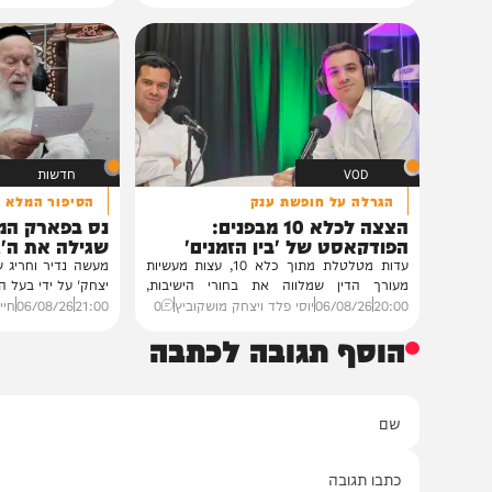
גלריות
בית צדיקים יעמוד
גלריה: שמחת נישואי
פוסק עדת תימן הגר"
רבנים ואישי ציבור השתתפ
נכדת פוסק עדת תימן, ה
רצאבי,...
11:00
05/08/26
חיים גפן
0
VOD
חדשות
הגרלה על חופשת ענק
הסיפור המלא
הצצה לכלא 10 מבפנים:
נס בפארק המים: ה
הפודקאסט של 'בין הזמנים'
שגילה את ה'גידול ה
עדות מטלטלת מתוך כלא 10, עצות מעשיות
מעשה נדיר וחריג שהתפרסם 
מעורך הדין שמלווה את בחורי הישיבות,
יצחק' על ידי בעל המעשה בעצ
ביקורת...
20:00
06/08/26
יוסי פלד ויצחק מושקוביץ
0
21:00
06/08/26
חיים גפן
0