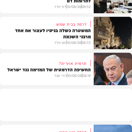
לתרומות דם
08:52
10/08/26
דוד חדד
דרמה בבית שמש
המשטרה כשלה בניסיו לעצור את אחד
מרבני השכונה
חדשות
08:33
10/08/26
יוסי פלד
תרמית אזורית?
החשיפה הדרמטית של המזימה נגד ישראל
חרדים
08:19
10/08/26
דודי סגל
חדשות
דרמה בניו ג'רזי