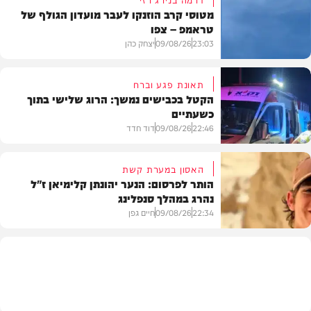
מטוסי קרב הוזנקו לעבר מועדון הגולף של
טראמפ – צפו
23:03
09/08/26
יצחק כהן
תאונת פגע וברח
הקטל בכבישים נמשך: הרוג שלישי בתוך
כשעתיים
וידאו
22:46
09/08/26
דוד חדד
האסון במערת קשת
הותר לפרסום: הנער יהונתן קלימיאן ז"ל
נהרג במהלך סנפלינג
בארץ
22:34
09/08/26
חיים גפן
חרדים