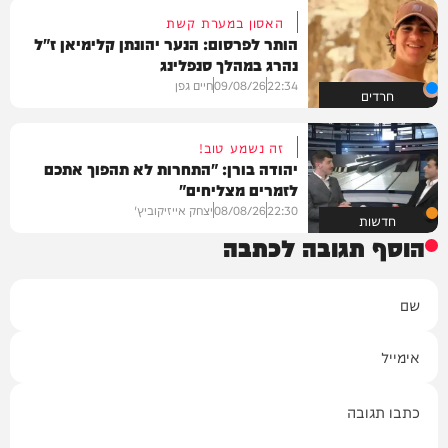
האסון במערת קשת
הותר לפרסום: הנער יהונתן קלימיאן ז"ל
נהרג במהלך סנפלינג
22:34
09/08/26
חיים גפן
חרדים
זה נשמע טוב!
יהודה בורן: "התחרות לא תהפוך אתכם
לזמרים מצליחים"
22:30
08/08/26
יצחק אייזיקוביץ'
חדשות
הוסף תגובה לכתבה
שם
אימייל
תגובה