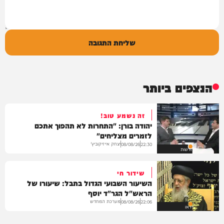
שליחת התגובה
הנצפים ביותר
זה נשמע טוב!
יהודה בורן: "התחרות לא תהפוך אתכם
לזמרים מצליחים"
יצחק אייזיקוביץ'
08/08/26
22:30
חדשות
שידור חי
השיעור השבועי הגדול בתבל: שיעורו של
הראש"ל הגר"ד יוסף
מערכת המחדש
08/08/26
22:06
וידאו