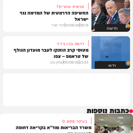
תרמית אזורית?
החשיפה הדרמטית של המזימה נגד
ישראל
08:19
10/08/26
דודי סגל
חדשות
דרמה בניו ג'רזי
מטוסי קרב הוזנקו לעבר מועדון הגולף
של טראמפ – צפו
23:03
09/08/26
יצחק כהן
וידאו
כתבות נוספות
בעיקר מסוג O
משרד הבריאות ומד"א בקריאה דחופה