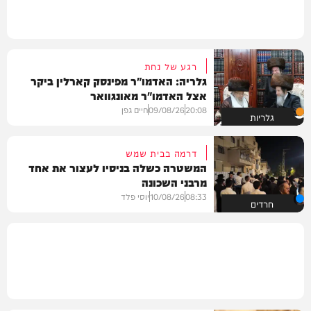
רגע של נחת
גלריה: האדמו"ר מפינסק קארלין ביקר
אצל האדמו"ר מאונגוואר
20:08
09/08/26
חיים גפן
גלריות
דרמה בבית שמש
המשטרה כשלה בניסיו לעצור את אחד
מרבני השכונה
08:33
10/08/26
יוסי פלד
חרדים