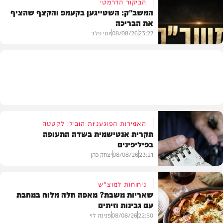
הביקור הדרמטי
המשב"ק: השטייגען בקעמפ והקצף שהציף
את הבריכה
בית המדרש
23:27
08/08/26
יוסי פלד
המשב"ק
האמירות הפוגעניות הובילו לקטטה
תקרית אנטישמית בשדה התעופה
בפיליפינים
23:21
08/08/26
יצחק כהן
ניחוחות למוצ"ש
שאריות משבת? מאפה חלה מלוח במחבת
עם גבינות וזיתים
חדשות
22:50
08/08/26
פנינה לוי