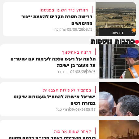
המרוץ נגד השעון בפנטגון
דרישה חסרת תקדים להאצת ייצור
החימושים
08:19
09/08/26
יצחק כהן
חדשות
כתבות נוספות
דרמה באחיסמך
תלונה על רעש הפכה לעימות עם שוטרים
על מעצר בן ישיבה
09:16
09/08/26
דוד חדד
במקביל לפעילות הצבאית
ישראל אישרה להתחיל בעבודות שיקום
במזרח רפיח
חרדים
08:55
09/08/26
דודי סגל
לאחר שעות ארוכות
כובתה השריפה באתר הבנייה בפתח תקווה