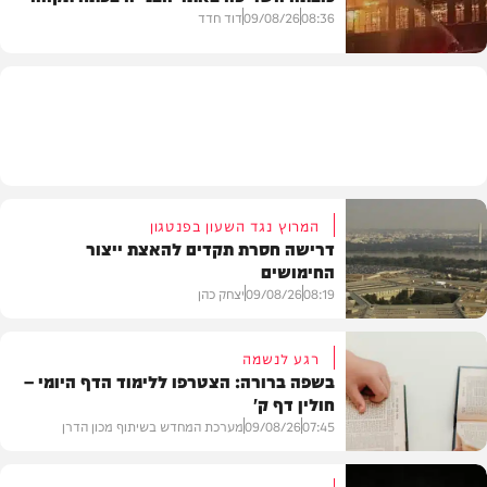
חדשות
08:36
09/08/26
דוד חדד
חדשות
המרוץ נגד השעון בפנטגון
דרישה חסרת תקדים להאצת ייצור
החימושים
08:19
09/08/26
יצחק כהן
רגע לנשמה
בשפה ברורה: הצטרפו ללימוד הדף היומי –
חולין דף ק'
חדשות
07:45
09/08/26
מערכת המחדש בשיתוף מכון הדרן