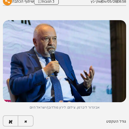
שיתוף הכתבה
08:58
04/05/26
שוקי כץ
3 תגובות
אביגדור ליברמן. צילום: לירון מולדובן/ישראל היום
א
גודל הטקסט
א