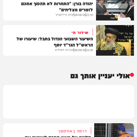
יהודה בורן: "התחרות לא תהפוך אתכם
לזמרים מצליחים"
יצחק אייזיקוביץ'
08/08/26
22:30
חדשות
שידור חי
השיעור השבועי הגדול בתבל: שיעורו של
הראש"ל הגר"ד יוסף
מערכת המחדש
08/08/26
22:06
וידאו
אולי יעניין אותך גם
דרמה באחיסמך