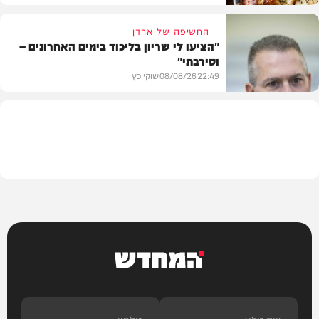
החשיפה של ארדן
"הציעו לי שריון בליכוד בימים האחרונים –
וסירבתי"
מתכונים
22:49
08/08/26
שוקי כץ
חדשות
המחדש