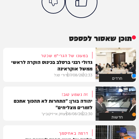
תוכן שאסור לפספס
במעונו של הגרי"מ שכטר
גדולי רבני ברסלב בכינוס הוקרה לראשי
ממשל אוקראינה
12:33
07/08/26
דודי סגל
חרדים
זה נשמע טוב!
יהודה בורן: "התחרות לא תהפוך אתכם
לזמרים מצליחים"
22:30
08/08/26
יצחק אייזיקוביץ'
חדשות
דרמה באחיסמך