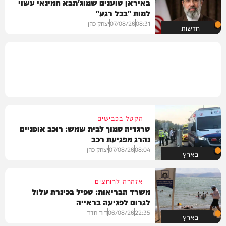
באיראן טוענים שמוג'תבא חמינאי עשוי
למות "בכל רגע"
08:31
07/08/26
יצחק כהן
חדשות
הקטל בכבישים
טרגדיה סמוך לבית שמש: רוכב אופניים
נהרג מפגיעת רכב
08:04
07/08/26
יצחק כהן
בארץ
אזהרה לרוחצים
משרד הבריאות: טפיל בכינרת עלול
לגרום לפגיעה בראייה
22:35
06/08/26
דוד חדד
בארץ