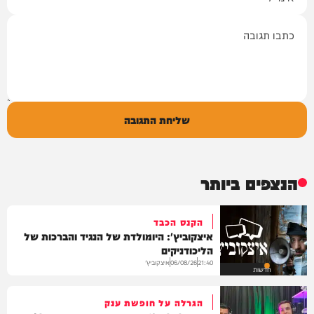
תגובה
שליחת התגובה
הנצפים ביותר
הקנס הכבד
איצקוביץ': היומולדת של הנגיד והברכות של
הליכודניקים
איצקוביץ'
06/08/26
21:40
חדשות
הגרלה על חופשת ענק