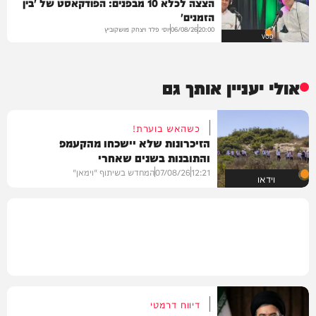
הצצה לכלא 10 מבפנים: הפודקאסט של 'בין
הזמנים'
יוסי פלד ויצחק מושקוביץ
06/08/26
20:00
VOD
אולי יעניין אותך גם
כשהאש בוערת!
הזיכרונות שלא יישכחו מהקעמפ
והתובנות בשנים שאחרי
12:21
07/08/26
המחדש בשיתוף "וימאן"
וידאו
דיווח דרמטי