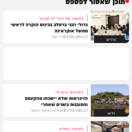
תוכן שאסור לפספס
במעונו של הגרי"מ שכטר
גדולי רבני ברסלב בכינוס הוקרה לראשי
ממשל אוקראינה
12:33
07/08/26
דודי סגל
חרדים
כשהאש בוערת!
הזיכרונות שלא יישכחו מהקעמפ
והתובנות בשנים שאחרי
12:21
07/08/26
המחדש בשיתוף "וימאן"
וידאו
הסיפור המלא