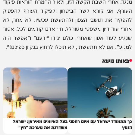
מנגד. אחרי השבת הקשה הזו, ולאור החמרת הוראות פיקוד
העורף, אני קורא לשר הביטחון ולפיקוד העורף להפסיק
להפקיר את תושבי הצפון ולהתעשת עכשיו. לא מחר, לא
אחרי עוד דיון משפטי מטורלל. חיי אדם קודמים לכל. אסור
שנגיע לעוד אסון שאחריו כולם יגידו “ידענו” ו”אפשר היה
למנוע”. אם לא תתעשתו, לא תוכלו לרחוץ בנקיון כפיכם!".
באותו נושא
כך תתמודד ישראל עם איום רחפני
בצל האיומים מאיראן: ישראל
הנפץ
משדרגת את מערכת "חץ"