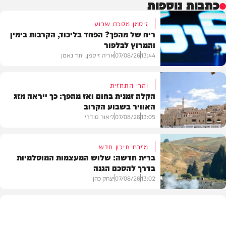
כתבות נוספות
זיסמן מסכם שבוע
ריח של מהפך? הפחד בליכוד, הקרבות בימין
והמרוץ לבלפור
13:44
07/08/26
אריה זיסמן, יתד נאמן
והרי התחזית
הקלה זמנית בחום ואז מהפך: כך ייראה מזג
האוויר בשבוע הקרוב
פוליטי
13:05
07/08/26
ליאור סודרי
מזרח תיכון חדש
ברית חדשה: שלוש המעצמות המוסלמיות
בדרך להסכם הגנה
מזג האוויר
13:02
07/08/26
יצחק כהן