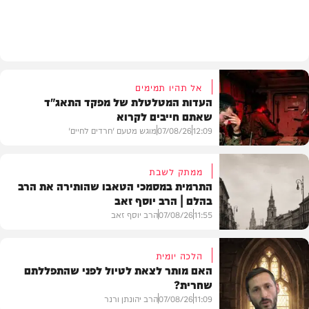
וידאו
אל תהיו תמימים
העדות המטלטלת של מפקד התאג"ד
שאתם חייבים לקרוא
12:09
07/08/26
מוגש מטעם 'חרדים לחיים'
ממתק לשבת
התרמית במסמכי הטאבו שהותירה את הרב
בהלם | הרב יוסף זאב
דעות
11:55
07/08/26
הרב יוסף זאב
הלכה יומית
האם מותר לצאת לטיול לפני שהתפללתם
שחרית?
בית המדרש
11:09
07/08/26
הרב יהונתן ורנר