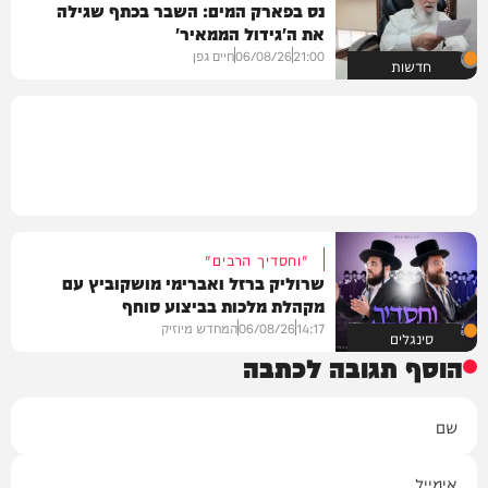
נס בפארק המים: השבר בכתף שגילה
את ה'גידול הממאיר'
21:00
06/08/26
חיים גפן
חדשות
"וחסדיך הרבים"
שרוליק ברזל ואברימי מושקוביץ עם
מקהלת מלכות בביצוע סוחף
14:17
06/08/26
המחדש מיוזיק
סינגלים
הוסף תגובה לכתבה
שם
אימייל