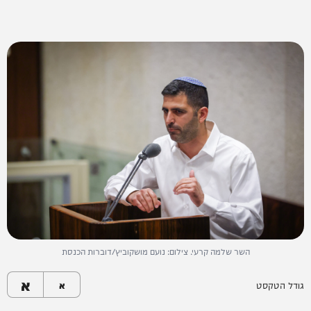
השר שלמה קרעי. צילום: נועם מושקוביץ/דוברות הכנסת
א
גודל הטקסט
א