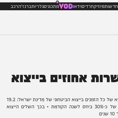
VOD
מיוזיק
חרדים
וידאו
מתכונים
גלריות
ברנז'ה
רכב
ת אחוזים בייצוא
משרד הביטחון מודיע היום כי בשנת 2025 נשבר השיא של כל הזמנים בייצוא הביטחוני של מדינת ישראל: 19.2
מיליארד דולר (מעל 53 מיליארד שקלים), קפיצה של כ-30% ביחס לשנה הקודמת • בכך השלים הייצוא