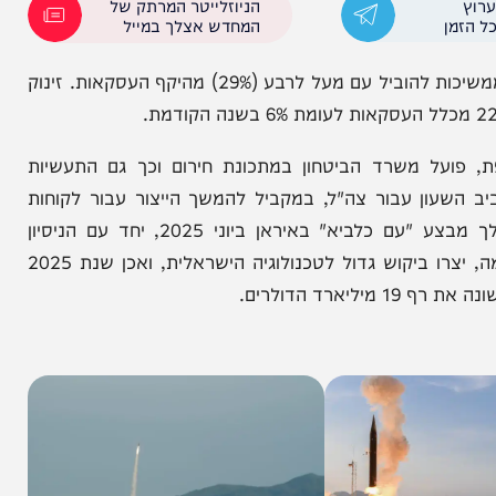
הניוזלייטר המרתק של
המחדש אצלך במייל
גם בשנת 2025, מערכות טילים, רקטות והגנה אווירית ממשיכות להוביל עם מעל לרבע (29%) מהיקף העסקאות. זינוק
 משרד הביטחון במתכונת חירום וכך גם התעשיות
ון עבור צה"ל, במקביל להמשך הייצור עבור לקוחות
זרים. ההישגים המבצעיים חסרי התקדים, לרבות במהלך מבצע "עם כלביא" באיראן ביוני 2025, יחד עם הניסיון
המבצעי שצברו הפיתוחים הישראליים בכל זירות הלחימה, יצרו ביקוש גדול לטכנולוגיה הישראלית, ואכן שנת 2025
ולרים.