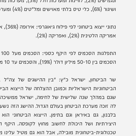
צד מיקוד הפיקוח בהגנה על סודות ונכסים של מערכת הביטחון
6), כלי טיס בלתי מאוישים ומל"טים (4%) ומערכות ופלטפורמות ימיות (2%).
ריקה הלטינית (2%), ואפריקה (2%).
ם בין 50-10 מיליון דולר (19%), והסכמים עד 10 מיליון דולר (15%).
ר הביטחון, ישראל כ"ץ: "בין ההישגים של צה"ל בכלל זי
ביטחוניות הישראליות וכמובן ההצלחה של הייצוא הביטחוני 