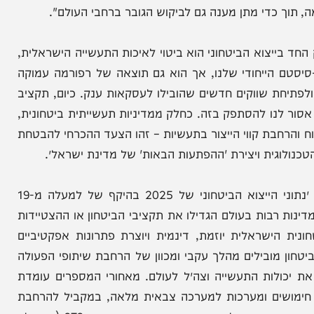
אים בייצוא הביטחוני, מהווה הוכחה להערכה הרבה
ולות של צה"ל ושל יתר זרועות הביטחון, גם בעזה, גם
ונת המראה של העוצמה הישראלית, של התחכום, של
א הגדל והולך מחזק את מעמדה של ישראל כמעצמה
ות ואתגר: להמשיך להתחדש, להמשיך להשתפר, ובעיקר
י מתן מענה גם לביקוש הגובר ברחבי העולם".
יצוא הביטחוני הוא ביטוי לאיכות התעשייה הישראלית,
הייחודי שלנו, אך הוא גם תוצאה של רפורמה עמוקה
שווקים חדשים שהובילו לעסקאות ענק. כיום, תקציב
לנו להסתפק בזה. כחלק ממדיניות תעשייתית ביטחונית,
ת קווי הייצור בתעשיות – זהו הצעד ההכרחי להבטחת
גית ויצירת 'ההפתעות הבאות' של מדינת ישראל״.
ראש סיבט במשרד הביטחון, תא"ל (מיל') יאיר קולס: ״נתוני הייצוא הביטחוני של 2025 בהיקף של למעלה מ-19