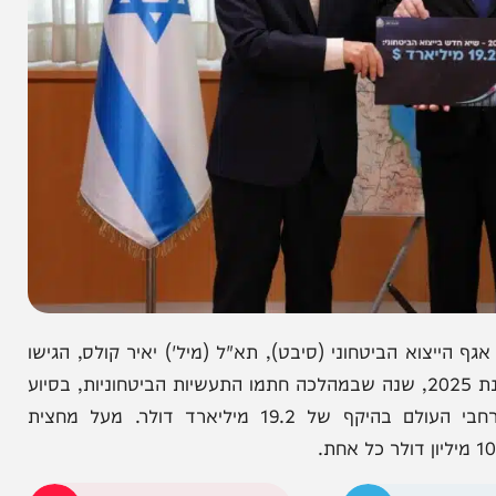
וא הביטחוני (סיבט), תא"ל (מיל') יאיר קולס, הגישו
לשר הביטחון, ישראל כ"ץ את דוח הייצוא הביטחוני לשנת 2025, שנה שבמהלכה חתמו התעשיות הביטחוניות, בסיוע
ובהכוונת משרד הביטחון, על מאות חוזים חדשים ברחבי העולם בהיקף של 19.2 מיליארד דולר. מעל מחצית