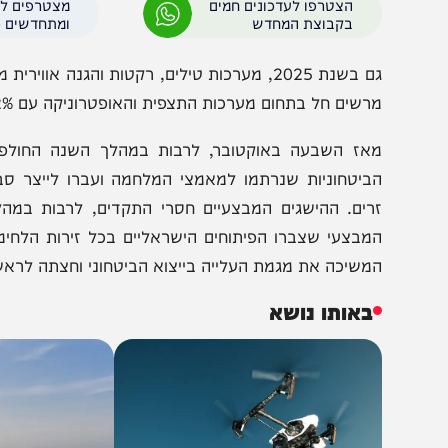
אות (53%) הן מגה-עסקאות בהיקף של לפחות 100 מיליון דולר כל אחת.
הצטרפו לעדכונים חמים
מצטרפים לערוץ
בקבוצת המחדש
ומתחדשים כל הזמן
שים חל בתחום מערכות התצפית והאופטרוניקה עם 22% מכלל העסקאות לעומת 6% בשנה הקודמת.
אז השבעה באוקטובר, לרבות במהלך השנה החולפת, פועל
ביטחוניות שנרתמו למאמצי המלחמה ועברו לייצר סביב השע
משיכה את מגמת העלייה בייצוא הביטחוני וחצתה לראשונה את רף 19 מיליארד הד
באותו נושא