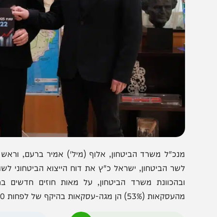
נכ"ל משרד הביטחון, אלוף (מיל') אמיר ברעם, וראש אגף הייצ