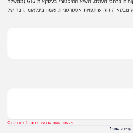
בות בעולם הגדילו את תקציבי הביטחון או ההצטיידות
ישראלית יוזמת, דינמית ויוצרת פתרונות אפקטיביים
מובילים מהלך עקבי ומכוון של הרחבת שיתופי הפעולה
לות התעשייה וצה״ל לעולם. מאחורי המספרים עומדת
שים ומערכות למערכה צבאית מלאה, במקביל להרחבת
שווקי הייצוא ולחתום על עסקאות רבות עם ממשלות ולקוחות ברחבי העולם. השיא ההיסטורי בעסקאות GTG (ממשלה
הוא מבטא הידוק שותפויות אסטרטגיות ואמון בינלאומי גובר של