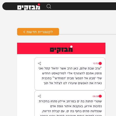
מבזקים
לקטגוריית חדשות >
מבזקים
12:52
*ערב שבת שלום, כאן הרב אשר יחיאל קסל ואני
מזמין אתכם להצטרף אליי לפודקאסט החדש
שלי 'מבט אל הנפש' מבית 'המחדש'* בתכנית
נארח את האנשים שיעזרו לנו לצלול אל תוך
נבכי הנפש, לגלות את הסודות ואת כל מה
שטמון בה. *והשבוע: היועץ ואיש החינוך, הרב
08:08
נח פלאי*. מתי? *תכנית הבכורה תשודר אי"ה
שוטרי תחנת בת ים במרחב איילון פתחו בחקירת
במוצ"ש, בשעה 22:00* *חפשו בגוגל: המחדש*
נסיבות אירוע, בעקבות איתור גופת אדם
ובואו לצפות בנו!