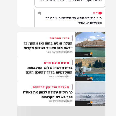
שנפלטה מהים בחוף בת ים. עם קבלת הדיווח,
הגיעו למקום כוחות משטרה לרבות אנשי הזיהוי
הפלילי וגורמי ההצלה, והחלו בבדיקת הזירה
ובאיסוף ממצאים. בשלב זה, זהות האדם טרם
22:55
התבררה ואין חשד לפלילים.
ח"כ סגלוביץ הודיע על התפטרותו מהכנסת
וממפלגת יש עתיד
והרי התחזית
הקלה זמנית בחום ואז מהפך: כך
22:55
ייראה מזג האוויר בשבוע הקרוב
אסון בבני ברק: נקבע מותו של הפעוט שנחנק
13:05
07/08/26
ליאור סודרי
מזג האוויר
בביתו. כעת פועלים לשחרור גופתו לקבורה
מזרח תיכון חדש
ברית חדשה: שלוש המעצמות
המוסלמיות בדרך להסכם הגנה
13:02
07/08/26
יצחק כהן
22:32
בעולם
בהמשך להחייאה שבוצעה בבני ברק: הציבור
הערכת מודיעין דרמטית
מתבקש להתפלל עבור הפעוט צבי בן שיינא
כך רוסיה עלולה לבחון את נאט"ו
לרפואה שלמה
כבר בשנים הקרובות
12:39
07/08/26
יצחק כהן
בעולם