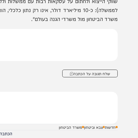
ליארד דולר, שיא כל הזמנים – מספרים סיפור פשוט: מדינות ר
להן, ומעוניינות בתעשייה הישראלית. התעשייה הביטחונית ה
אוויר, בים וביבשה, בקצה הטכנולוגיה. סיבט ומשרד הביטחון 
ביטחוניים של ישראל עם מדינות העולם כדי להנגיש את יכו
עשייה שהוכיחה יכולת ייחודית בעולם – לספק לצה״ל חימו
לממשלה): כ-10 מיליארד דולר, אינו רק נתון כלכלי, 
שרד הביטחון מול משרדי הגנה בעולם".
שלח תגובה על הכתבה