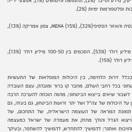
.
תחומי הייצוא המשמעותיים: מערכות טילים, רקטות והגנה אווירית (29%), מערכות תצפית ואופטרוניקה (22%), כלי טיס
מאוישים ואוויוניקה (11%), מכ"מ ולוחמה אלקטרונית (11%), מערכות פיקוד, שליטה, תקשורת ומחשוב (7%), כלי רכב
ונגמ״שים (2%), לוויינות ומערכות חלל (3%), מערכות מודיעין, מידע וסייבר (2%), תחמושת וחימושים (1%), אמצעי ירייה
נתוני ייצוא ביטחוני לפי פילוח גיאוגרפי: אירופה (36%), אסיה והאזור הפסיפי(32%), MENA (15%), צפון אמריקה (13%),
התפלגות הסכמים לפי היקף כספי: הסכמים מעל 100 מיליון דולר (53%), הסכמים בין 100-50 מיליון דולר (13%),
רות הלחימה, בין היכולות המופלאות של התעשיות
בכל רחבי העולם, מחבר קו ברור ומובהק. עצם העובדה