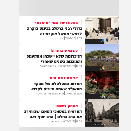
21:32
בין הזמנים: שלושה בחורי ישיבות חולצו
מהכינרת לאחר שנסחפו לעומק האגם, בחוף
בלתי מוכרז כשהם על גבי אביזר ציפה.
במעונו של הגרי"מ שכטר
גדולי רבני ברסלב בכינוס הוקרה
21:31
לראשי ממשל אוקראינה
בני ברק: חובשים ופראמדיקים של ארגון הצלה
12:33
07/08/26
דודי סגל
חרדים
מבצעים פעולות החייאה על תינוק כבן שנה וחצי
לאחר שנחנק משקית.
כשהאש בוערת!
הזיכרונות שלא יישכחו מהקעמפ
והתובנות בשנים שאחרי
12:21
07/08/26
המחדש בשיתוף "וימאן"
וידאו
19:03
בד"ה: נקבע מותה של הפעוטה שטבעה בבריכה
אל תהיו תמימים
באשקלון
העדות המטלטלת של מפקד
התאג"ד שאתם חייבים לקרוא
12:09
07/08/26
מוגש מטעם 'חרדים לחיים'
דעות
ממתק לשבת
18:06