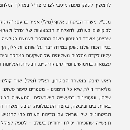
גם במהלך שנה שלישית של לחימה, ישראל ממשיכה לשבור שי
ה זוכה מערכת הביטחון בעולם הגדול. ההישג הזה נשען על היכ
לבנון, גם באיראן וגם בתימן. הייצוא הביטחוני הוא תמ
יצירתיות ושל היכולת לחשוב מחוץ לקופסה. היקף הייצו
כנולוגית-ביטחונית מובילה, אבל הוא גם מטיל עלינו מחויב
המשיך לספק מענה מיטבי לצרכי צה"ל במהלך המלחמה, תוך כד
נכ"ל משרד הביטחון, אלוף (מיל') אמיר ברעם: "הזינוק החד בי
ביקושים בעולם, להצלחות המבצעיות של צה״ל ולאקו-סיסטם 
ביצע משרד הביטחון בשנה החולפת לצמצם רגולציה ולפתיחת 
ניין הכוח שלנו נשען במידה רבה על שותפויות אלו, אך אסור 
לינו לקדם מהלכים משלימים של השקעות במחקר ופיתוח והרחב
צמאות בחימושים ומיירטים קריטיים, הבטחת העליונות הטכנולו