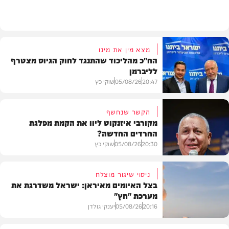
חדשות
מצא מין את מינו
הח"כ מהליכוד שהתנגד לחוק הגיוס מצטרף
לליברמן
20:47
05/08/26
שוקי כץ
הקשר שנחשף
מקורבי איזנקוט ליוו את הקמת מפלגת
החרדים החדשה?
פוליטי
20:30
05/08/26
שוקי כץ
ניסוי שיגור מוצלח
בצל האיומים מאיראן: ישראל משדרגת את
מערכת "חץ"
פוליטי
20:16
05/08/26
יענקי גולדן