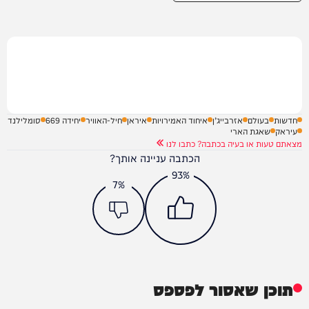
חדשות
בעולם
אזרבייג’ן
איחוד האמירויות
איראן
חיל-האוויר
יחידה 669
סומלילנד
עיראק
שאגת הארי
מצאתם טעות או בעיה בכתבה? כתבו לנו
הכתבה עניינה אותך?
93%
7%
תוכן שאסור לפספס