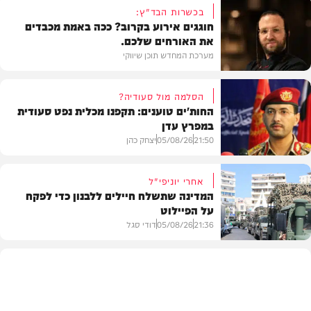
בכשרות הבד"ץ:
חוגגים אירוע בקרוב? ככה באמת מכבדים
את האורחים שלכם.
מערכת המחדש תוכן שיווקי
הסלמה מול סעודיה?
החות'ים טוענים: תקפנו מכלית נפט סעודית
במפרץ עדן
תוכן שיווקי
21:50
05/08/26
יצחק כהן
אחרי יוניפי"ל
המדינה שתשלח חיילים ללבנון כדי לפקח
על הפיילוט
צבא וביטחון
21:36
05/08/26
דודי סגל
מדיני