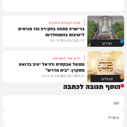
מכה לעולם התורה
בריטניה פתחה בחקירה נגד תורמים
לישיבות בהתנחלויות
21:12
05/08/26
דודי סגל
חרדים
רגע של השראה
נתנאל אבקסיס ודניאל יטיב בדואט
מסקרן: “בית מדרש"
16:01
05/08/26
המחדש מיוזיק
סינגלים
הוסף תגובה לכתבה
שם
אימייל