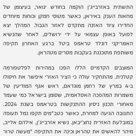
התשתית באזרבייג'ן הוקמה בחודש ינואר, בעיצומן של
מחאות הענק באיראן, כאשר מטוסי חמקן וכוחות מיוחדים
החדירו ציוד האזנה מתקדם לאזור הגבול. המהלך יצא
לפועל באופן עצמאי על ידי ירושלים, לאחר שהנשיא
האמריקני דונלד טראמפ ביטל ברגע האחרון תקיפה
משותפת מתוכננת בעקבות מסרים מטהראן.
המוצבים הקדמיים הללו הפכו במהירות לפלטפורמה
קטלנית. מהתחקיר עולה כי הציר האזרי איפשר את חיסולו
ב-4 במרץ של רחמן מוגדאם, ראש אגף המודיעין של
משמרות המהפכה האסלאמית, שסומן בישראל כמי שעמד
מאחורי תכנון ניסיון ההתנקשות בטראמפ בשנת 2024.
התגובה הגיעה למחרת, כאשר כטב"מים תקפו נמל תעופה
במובלעת האזרית נחצ'יבאן. נשיא אזרבייג'ן, אילהם אלייב,
מיהר להאשים את טהראן וכינה את התקיפה "מעשה טרור