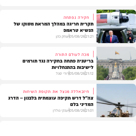
חקירה נפתחה
תקרית חריגה במהלך המראת מסוקו של
הנשיא טראמפ
21:21
05/08/26
יצחק כהן
מכה לעולם התורה
בריטניה פתחה בחקירה נגד תורמים
לישיבות בהתנחלויות
בעולם
21:12
05/08/26
דודי סגל
חיזבאללה מנצל את תקופת השיחות
צה"ל דרש תקיפה עוצמתית בלבנון – הדרג
המדיני בלם
חרדים
21:01
05/08/26
יענקי גולדן