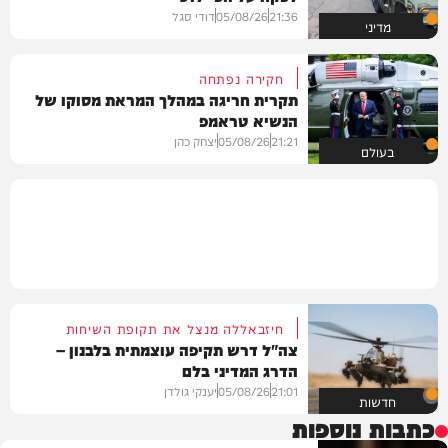
21:36
05/08/26
דודי סגל
מדיני
חקירה נפתחה
תקרית חריגה במהלך המראת מסוקו של
הנשיא טראמפ
21:21
05/08/26
יצחק כהן
בעולם
חיזבאללה מנצל את תקופת השיחות
צה"ל דרש תקיפה עוצמתית בלבנון –
הדרג המדיני בלם
21:01
05/08/26
יענקי גולדן
חדשות
כתבות נוספות