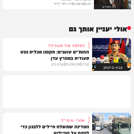
הרב אשר לנדאו
04/08/26
14:02
בית המדרש
אולי יעניין אותך גם
הסלמה מול סעודיה?
החות'ים טוענים: תקפנו מכלית נפט
סעודית במפרץ עדן
21:50
05/08/26
יצחק כהן
צבא וביטחון
אחרי יוניפי"ל
המדינה שתשלח חיילים ללבנון כדי
לפקח על הפיילוט