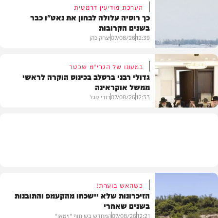
הערכת מודיעין דרמטית
כך רוסיה עלולה לבחון את נאט"ו כבר
בשנים הקרובות
בעולם
12:39
07/08/26
יצחק כהן
במעונו של הגרי"מ שכטר
גדולי רבני ברסלב בכינוס הוקרה לראשי
ממשל אוקראינה
בעולם
12:33
07/08/26
דודי סגל
חרדים
כשהאש בוערת!
הזיכרונות שלא יישכחו מהקעמפ והתובנות
בשנים שאחרי
12:21
07/08/26
המחדש בשיתוף "וימאן"