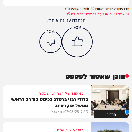
וידאו
בעולם
חדשות
B-52
איראן
ארה"ב
מצאתם טעות או בעיה בכתבה? כתבו לנו
הכתבה עניינה אותך?
90%
10%
תוכן שאסור לפספס
במעונו של הגרי"מ שכטר
גדולי רבני ברסלב בכינוס הוקרה לראשי
ממשל אוקראינה
12:33
07/08/26
דודי סגל
חרדים
כשהאש בוערת!