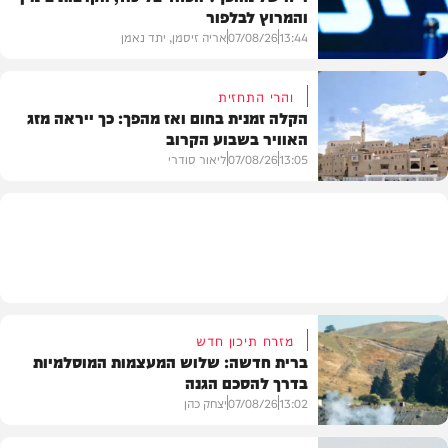
והמרוץ לבלפור
בארץ
13:44
07/08/26
אריה זיסמן, יתד נאמן
והרי התחזית
הקלה זמנית בחום ואז מהפך: כך ייראה מזג
האוויר בשבוע הקרוב
פוליטי
13:05
07/08/26
ליאור סודרי
מזג האוויר
מזרח תיכון חדש
ברית חדשה: שלוש המעצמות המוסלמיות
בדרך להסכם הגנה
13:02
07/08/26
יצחק כהן