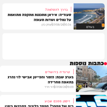
בדרך להסלמה?
סעודיה: איראן מתכננת מתקפה מתואמת
על נמלים ושדות תעופה
10:34
07/08/26
יצחק כהן
בעולם
כתבות נוספות
טרגדיה בירושלים
בערב שבת: הזמר והפייטן אבישי לוי נהרג
בתאונה מחרידה
19:09
07/08/26
דוד חדד
זיסמן מסכם שבוע
ריח של מהפך? הפחד בליכוד, הקרבות בימין