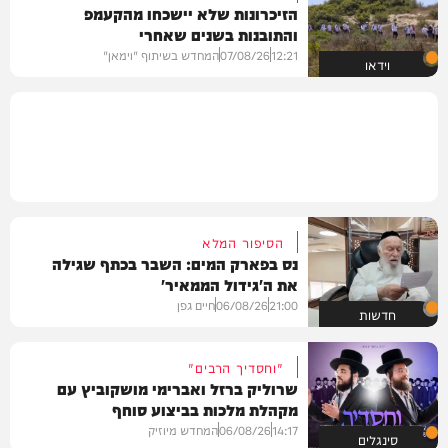
הזיכרונות שלא יישכחו מהקעמפ
והתובנות בשנים שאחרי
12:21
07/08/26
המחדש בשיתוף "וימאן"
וידאו
הסיפור המלא
נס בפארק המים: השבר בכתף שגילה
את ה'גידול הממאיר'
21:00
06/08/26
חיים גפן
חדשות
"וחסדיך הרבים"
שרוליק ברזל ואברימי מושקוביץ עם
מקהלת מלכות בביצוע סוחף
14:17
06/08/26
המחדש מיוזיק
סינגלים