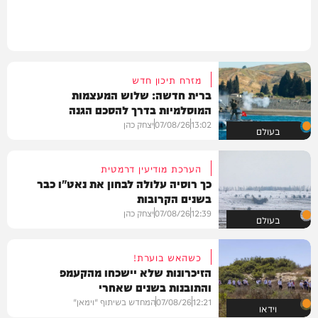
מזרח תיכון חדש
ברית חדשה: שלוש המעצמות
המוסלמיות בדרך להסכם הגנה
13:02
07/08/26
יצחק כהן
בעולם
הערכת מודיעין דרמטית
כך רוסיה עלולה לבחון את נאט"ו כבר
בשנים הקרובות
12:39
07/08/26
יצחק כהן
בעולם
כשהאש בוערת!
הזיכרונות שלא יישכחו מהקעמפ
והתובנות בשנים שאחרי
12:21
07/08/26
המחדש בשיתוף "וימאן"
וידאו