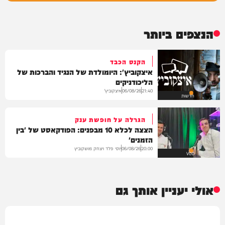
הנצפים ביותר
הקנס הכבד
איצקוביץ': היומולדת של הנגיד והברכות של
הליכודניקים
איצקוביץ'
06/08/26
21:40
חדשות
הגרלה על חופשת ענק
הצצה לכלא 10 מבפנים: הפודקאסט של 'בין
הזמנים'
יוסי פלד ויצחק מושקוביץ
06/08/26
20:00
VOD
אולי יעניין אותך גם