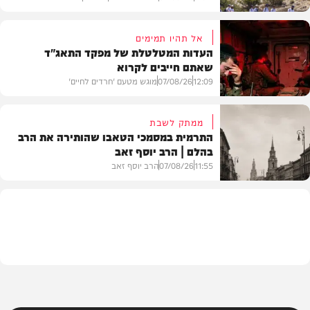
אל תהיו תמימים
העדות המטלטלת של מפקד התאג"ד
שאתם חייבים לקרוא
וידאו
12:09
07/08/26
מוגש מטעם 'חרדים לחיים'
ממתק לשבת
התרמית במסמכי הטאבו שהותירה את הרב
בהלם | הרב יוסף זאב
דעות
11:55
07/08/26
הרב יוסף זאב
בית המדרש