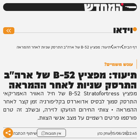
המחדש
0%
וידאו
דף הבית
וידאו
תיעוד: מפציץ B-52 של ארה"ב התרסק שניות לאחר ההמראה
עונש משמיים?
תיעוד: מפציץ B-52 של ארה"ב
התרסק שניות לאחר ההמראה
מפציץ B-52 Stratofortress של חיל האוויר האמריקאי
התרסק סמוך לבסיס אדוארדס בקליפורניה זמן קצר לאחר
ההמראה • צוותי החירום הוזעקו לזירה, ובשלב זה טרם
פורסמו פרטים רשמיים על מצב אנשי הצוות.
שיתוף הכתבה
22:45
15/06/26
יצחק כהן
אין תגובות