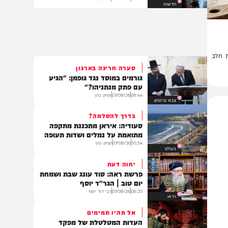
איצקוביץ': היומולדת של הנגיד
והברכות של הליכודניקים
21:40
06/08/26
איצקוביץ'
חדשות
ב
סערה חריגה בארגון
גורמים במוסד נגד גופמן: "הגיע
עם פתק מנתניהו?"
08:44
07/08/26
יצחק כהן
צבא וביטחון
בדרך להסלמה?
סעודיה: איראן מתכננת מתקפה
מתואמת על נמלים ושדות תעופה
10:34
07/08/26
יצחק כהן
בעולם
יחוה דעת
פרשת ראה: סוד עונג שבת ושמחת
יום טוב | הגר"ד יוסף
08:25
07/08/26
רבי דוד יוסף