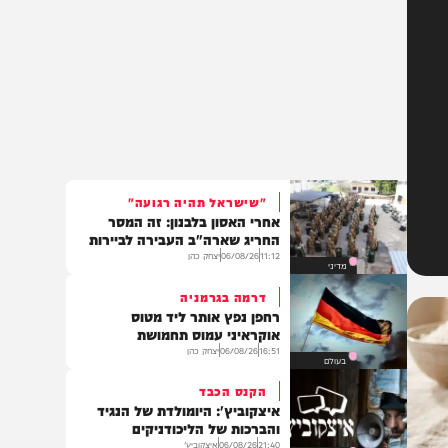
"שישראל תהיה רגועה"
אחרי האסון בלבנון: זה המסר
החריג שארה"ב העבירה לביירות
11:12
06/08/26
יצחק כהן
מדיני
דרמה בגרמניה
רחפן נפץ אותר ליד מטוס
אוקראיני עמוס תחמושת
16:51
06/08/26
יצחק כהן
בעולם
הקנס הכבד