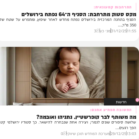
 קמעונאית:
לג
חבת: הסניף ה־64 נפתח בירושלים
מו
ה המרכזית בירושלים נפתח מחדש לאחר שיפוץ, ומתפרש על שטח של
כש
הת
31
מני כץ
3
10