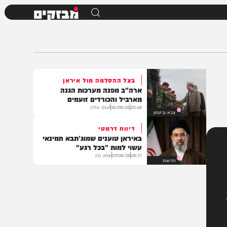
מבזקים
בצל ההסלמה מול איראן
ארה"ב מפנה מערכות הגנה
מארביל והכורדים זועמים
20:48
06/08/26
יענקי גולדן
צבא וביטחון
דיווח דרמטי
באיראן טוענים שמוג'תבא חמינאי
עשוי למות "בכל רגע"
08:31
07/08/26
יצחק כהן
חדשות