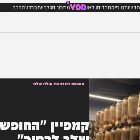
VOD
מיוזיק
חרדים
וידאו
מתכונים
גלריות
ברנז'ה
רכב
מהפכת הצרכנות עולה שלב:
קמפיין "החופש