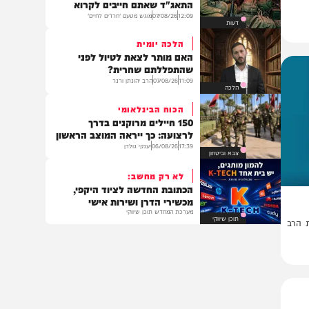
וידאו
אל תהיו תמימים
העדות המטלטלת של מפקד
התאג"ד שאתם חייבים לקרוא
12:09
07/08/26
מוגש מטעם 'חרדים לחיים'
דעות
הלכה יומית
האם מותר לצאת לטיול לפני
שהתפללתם שחרית?
11:09
07/08/26
הרב יהונתן ורנר
הלכה
הכוח הבינלאומי
150 חיילים מרוקנים בדרך
לרצועה: כך ייראה המוצב הראשון
17:39
06/08/26
יענקי גולדן
צבא וביטחון
לא רק מחשב:
הכתובת החדשה לציוד היקפי,
מכשירי הדרן ושירות אישי
מערכת המחדש תוכן שיווקי
תוכן שיווקי
ת הרב