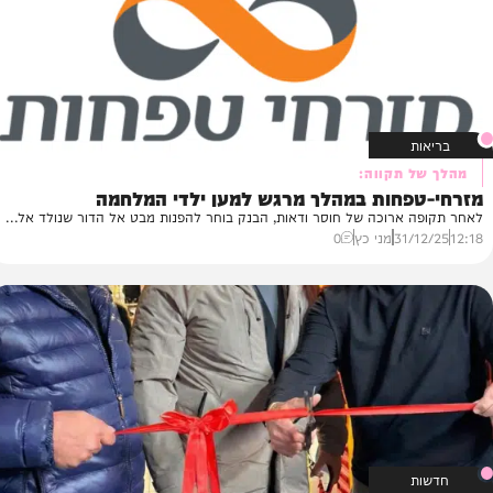
 תוכן שיווקי
0
מע
 תקווה:
פחות במהלך מרגש למען ילדי המלחמה
ארוכה של חוסר ודאות, הבנק בוחר להפנות מבט אל הדור שנולד אל...
31
מני כץ
0