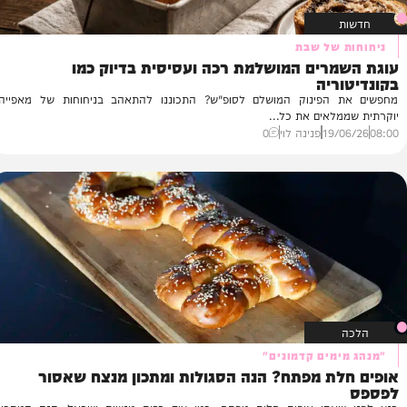
 של שבת
רים המושלמת רכה ועסיסית בדיוק כמו
פח
ריה
מ
הפינוק המושלם לסופ"ש? התכוננו להתאהב בניחוחות של מאפייה
מח
לאים את כל...
עש
19/
פנינה לוי
0
42