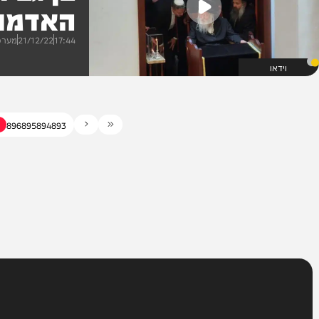
צפו
בן גביר ב
האדמו"ר 
17:44
21/12/22
מערכת המחד
898
897
896
895
894
893