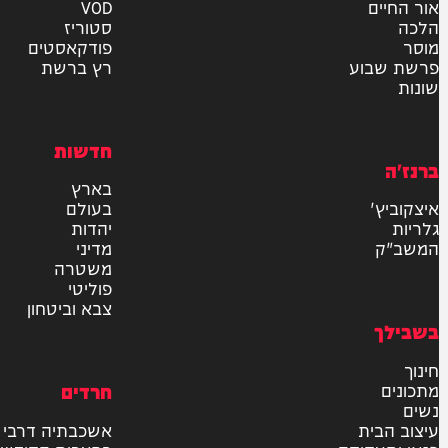
אישור דיוור לאתר "המחדש"
שליחה
דרש
וידאו
ם
VOD
סטוריז
פודקאסטים
וע
רץ ברשת
חדשות
בארץ
בעולם
יהדות
מדיני
משטרה
פוליטי