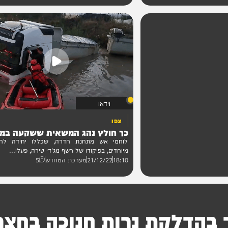
על תאונת האופנוע שעבר בעת שנסע...
0
15:12
22/12/22
מערכת המחדש
11
וידאו
צפו
כך חולץ נהג המשאית ששקעה במים
לוחמי אש מתחנת חדרה, שכללו יחידה לחילוצי
מיוחדים, בפיקודו של רשף מג'די טירה, פעלו...
18:10
21/12/22
מערכת המחדש
5