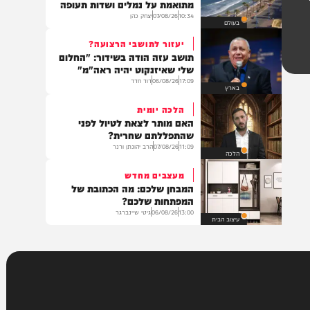
בארץ
בדרך להסלמה?
סעודיה: איראן מתכננת מתקפה
מתואמת על נמלים ושדות תעופה
10:34
07/08/26
יצחק כהן
בעולם
יעזור לתושבי הרצועה?
תושב עזה הודה בשידור: "החלום
שלי שאיזנקוט יהיה ראה"מ"
17:09
06/08/26
דוד חדד
בארץ
הלכה יומית
האם מותר לצאת לטיול לפני
שהתפללתם שחרית?
11:09
07/08/26
הרב יהונתן ורנר
הלכה
מעצבים מחדש
המבחן שלכם: מה הכתובת של
המפתחות שלכם?
13:00
06/08/26
גיטי שיינברגר
עיצוב הבית