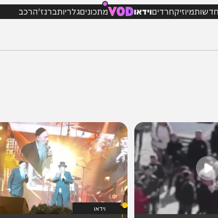
VOD
מיוזיק
חרדים
וידאו
מתכונים
גלריות
ברנז'ה
רכב