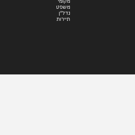
עוד בחדשות
דעות
כלכלה
מזג האוויר
מקומי
משפט
נדל"ן
תיירות