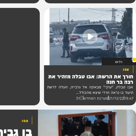
הגאון רבי מאיר גריינימן...
15:22
22/12/22
מערכת המחדש
 הרשת: אבו טבלה מזהיר את
נה
"ערבי" מבאקה אל גרבייה, העלה לרשת
אה חרדי שיצא מהכולל...
21
מערכת המחדש
31