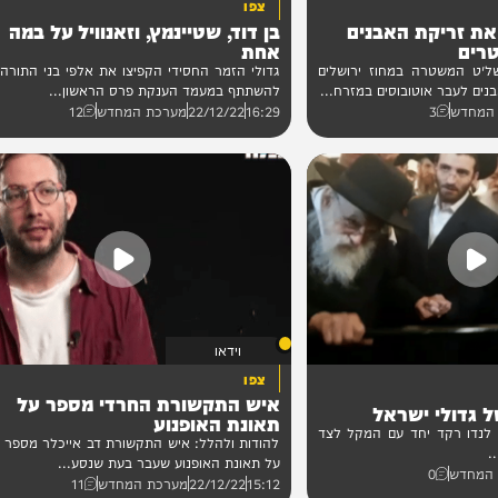
וידאו
צפו
יקת האבנים
בן דוד, שטיינמץ, וזאנוויל על במה
אחת
טרה במחוז ירושלים
גדולי הזמר החסידי הקפיצו את אלפי בני התורה שבא
 אוטובוסים במזרח...
להשתתף במעמד הענקת פרס הראשון...
3
16:29
22/12/22
מערכת המחדש
12
וידאו
צפו
איש התקשורת החרדי מספר על
י ישראל
תאונת האופנוע
קד יחד עם המקל לצד
להודות ולהלל: איש התקשורת דב אייכלר מספר בראיו