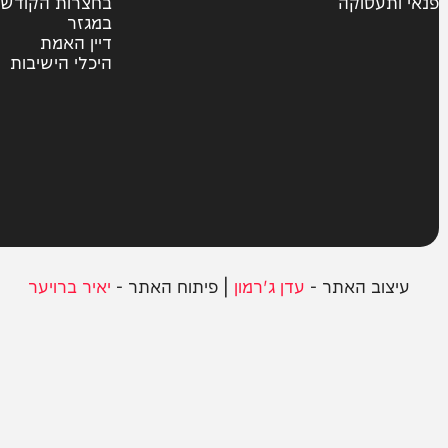
צבא וביטחון
חרדים
ית
אשכבתיה דרבי
סוקה
בחצרות הקודש
במגזר
דיין האמת
היכלי הישיבות