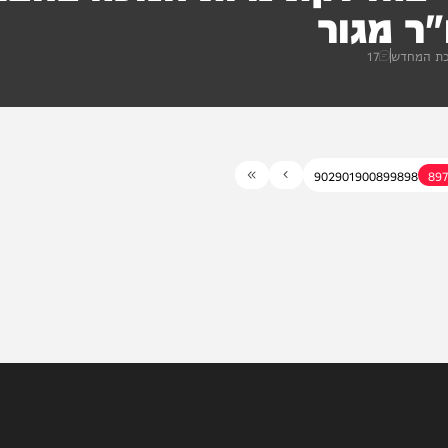
הדלקת נרות חנוכה בחצר
מגור
ש
17
902
901
900
899