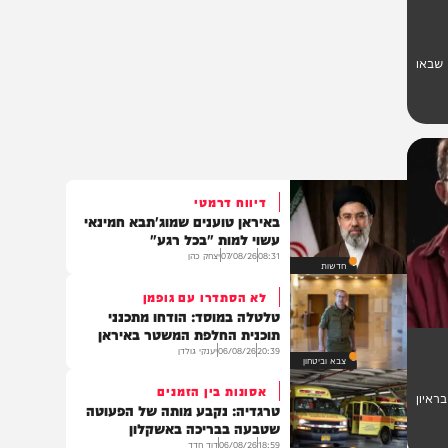
ו
דיווח דרמטי
באיראן טוענים שמוג'תבא חמינאי
עשוי למות "בכל רגע"
08:31
07/08/26
יצחק כהן
חדשות
לא הסתדרו עם גופמן
טלטלה במוסד: הודחו מתכנני
תוכנית החלפת המשטר באיראן
20:39
06/08/26
יענקי גולדן
צבא וביטחון
אסונות בין הזמנים
ן