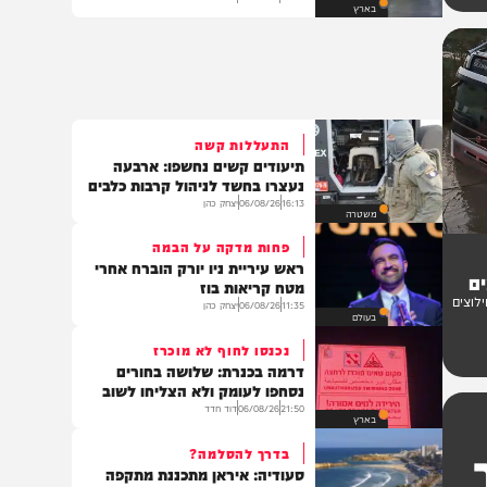
טרגדיה: נקבע מותה של הפעוטה
שטבעה בבריכה באשקלון
18:59
06/08/26
דוד חדד
בארץ
התעללות קשה
תיעודים קשים נחשפו: ארבעה
נעצרו בחשד לניהול קרבות כלבים
16:13
06/08/26
יצחק כהן
משטרה
פחות מדקה על הבמה
ראש עיריית ניו יורק הוברח אחרי
מטח קריאות בוז
ם
11:35
06/08/26
יצחק כהן
בעולם
נכנסו לחוף לא מוכרז
דרמה בכנרת: שלושה בחורים
נסחפו לעומק ולא הצליחו לשוב
21:50
06/08/26
דוד חדד