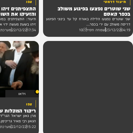
וידאו
מטי
צפו
ים נפצעו בפיגוע משולב
התצפיתנים זיהו את זר
סם
והזעיקו את השוטרים
נפצעו הלילה באורח קל עד בינוני הפיגוע
תיעוד: התצפיתנים במשל״ט המש
 עם ירי בכפר...
זיהו בשעת מעשה ידוי אבנים לעבר
23/
שמחה חסיד
10
17:34
22/12/22
מערכת המחדש
וידאו
צפו
ריקוד המקלות של גדול
מרן גאון ישראל הגר"ד לנדו ר