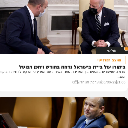
05/
מערכת המחדש
0
וליטי
ס
ל ביידן בישראל נדחה בחודש ויתכן ויבוטל
ה
רים במגעים בין המדינות טענו בשיחה עם הארץ כי הרקע לדחיית הביקור
סע
הל
05/
מערכת המחדש
0
14