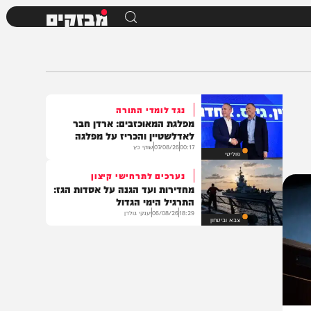
מבזקים
נגד לומדי התורה
מפלגת המאוכזבים: ארדן חבר
לאדלשטיין והכריז על מפלגה
00:17
07/08/26
שוקי כץ
פוליטי
נערכים לתרחישי קיצון
מחדירות ועד הגנה על אסדות הגז:
התרגיל הימי הגדול
18:29
06/08/26
יענקי גולדן
צבא וביטחון