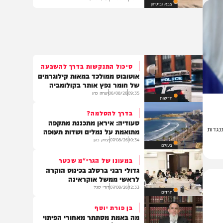
150 חיילים מרוקנים בדרך
לרצועה: כך ייראה המוצב הראשון
17:39
06/08/26
יענקי גולדן
צבא וביטחון
סיכול התנקשות בדרך להשבעה
אוטובוס ממולכד במאות קילוגרמים
של חומר נפץ אותר בקולומביה
09:35
06/08/26
יצחק כהן
חדשות
בדרך להסלמה?
סעודיה: איראן מתכננת מתקפה
ת
מתואמת על נמלים ושדות תעופה
10:34
07/08/26
יצחק כהן
בעולם
במעונו של הגרי"מ שכטר
גדולי רבני ברסלב בכינוס הוקרה
לראשי ממשל אוקראינה
12:33
07/08/26
דודי סגל