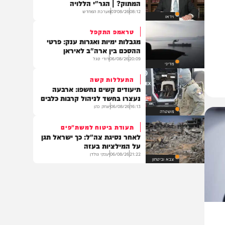
חרדים
בן פורת יוסף
מה באמת מסתתר מאחורי הפיתוי
המתוק? | הגר"י הללויה
08:12
07/08/26
מערכת המחדש
וידאו
טראמפ התקפל
מגבלות ימיות ואגרות ענק: פרטי
ההסכם בין ארה"ב לאיראן
20:09
06/08/26
דודי סגל
מדיני
התעללות קשה
תיעודים קשים נחשפו: ארבעה
נעצרו בחשד לניהול קרבות כלבים
16:13
06/08/26
יצחק כהן
משטרה
תעודת ביטוח למשת"פים
לאחר נסיגת צה"ל: כך ישראל תגן
על המילציות בעזה
21:22
06/08/26
יענקי גולדן
צבא וביטחון