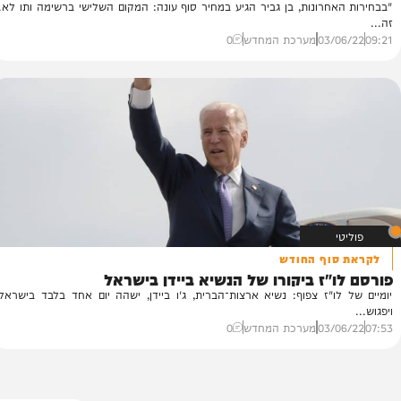
לסמוטריץ'
 גביר בראשות הציונות הדתית יזכו ל-11 מנדטים
ר
חרונות, בן גביר הגיע במחיר סוף עונה: המקום השלישי ברשימה ותו לא.
רא
הר
03/
מערכת המחדש
0
20
וף החודש
"ז ביקורו של הנשיא ביידן בישראל