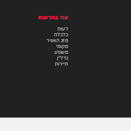
מיוזיק
אלבומים
חדש במוזיקה
סינגלים
קליפים
ראיונות
עוד בחדשות
דעות
כלכלה
מזג האוויר
מקומי
משפט
נדל"ן
תיירות