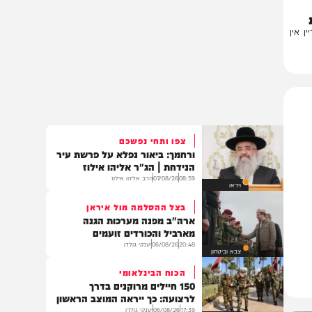
ן
צפו ותחי נפשכם
ורחמך: ביאור נפלא על פרשת עיר
הנידחת | הג"ר אליהו אילוז
08:59
07/08/26
הרב אליהו אילוז
וידאו
בצל ההסלמה מול איראן
ארה"ב מפנה מערכות הגנה
מארביל והכורדים זועמים
20:48
06/08/26
יענקי גולדן
צבא וביטחון
הכוח הבינלאומי