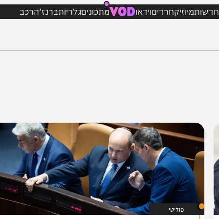
VOD
מיוזיק
חרדים
וידאו
מתכונים
גלריות
ברנז'ה
רכב