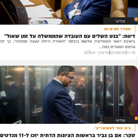
ימיות
בנט השלים עם העובדה שהממשלה על זמן שאול"
י הקואליציה שלשום בכנסת "האווירה הייתה טעונה ומתוחה", כך לפי
ים במה...
03/
אלימלך יונה
0