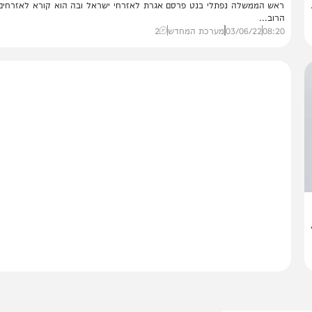
פוליטי
שנה להקמת הממשלה
אה"מ בנט באיגרת קורא "לרוב הדומם להשמיע קול"
ש הממשלה נפתלי בנט פרסם אגרת לאזרחי ישראל ובה הוא קורא לאזרחים שה
וב...
08:
03/06/22
מערכת המחדש
2