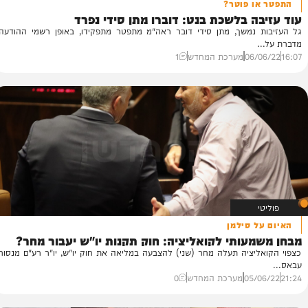
ו פוטר?
ה בלשכת בנט: דוברו מתן סידי נפרד
דר
 נמשך, מתן סידי דובר ראה"מ מתפטר מתפקידו, באופן רשמי ההודעה
הצ
רו
06/
מערכת המחדש
1
10
 סילמן
עותי לקואליציה: חוק תקנות יו"ש יעבור מחר?
יציה תעלה מחר (שני) להצבעה במליאה את חוק יו"ש, יו"ר רע"ם מנסור