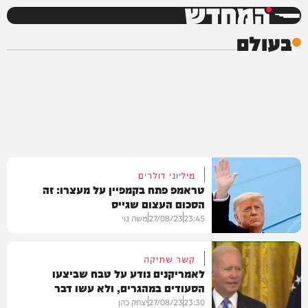
המחדש
בעולם
מיליוני דולרים
טראמפ פתח בקמפיין על מעצרו: זה
הסכום העצום שגייס
23:45
27/08/23
משה נוי
קשר שתיקה
לאמריקנים נודע על טבח שביצעו
הסעודים במהגרים, ולא עשו דבר
חדשות
23:30
27/08/23
יצחק כהן