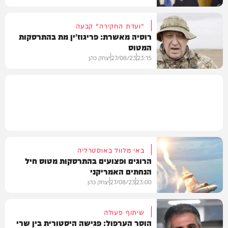
"ועדת החקירה" קבעה
רוסיה מאשרת: פריגוז'ין מת בהתרסקות
המטוס
חדשות
23:15
27/08/23
יצחק כהן
חדשות
באי מלוול באוסטרליה
הרוגים ופצועים בהתרסקות מטוס חיל
הנחתים האמריקני
23:00
27/08/23
יצחק כהן
שיתוף פעולה
הוסר הערפול: פגישה היסטורית בין שרי