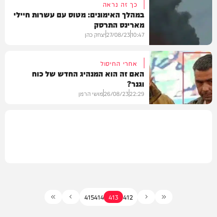
כך זה נראה
במהלך האימונים: מטוס עם עשרות חיילי
מארינס התרסק
בעולם
10:47
27/08/23
יצחק כהן
אחרי החיסול
האם זה הוא המנהיג החדש של כוח
וגנר?
וידאו
22:29
26/08/23
מושי הרמן
בעולם
415
414
413
412