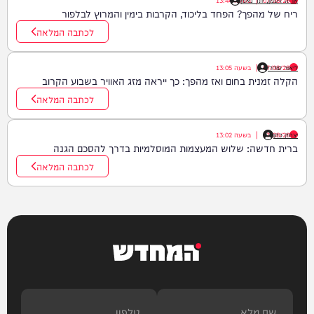
07/08/26
|
אריה זיסמן, יתד נאמן
בשעה
13:44
ריח של מהפך? הפחד בליכוד, הקרבות בימין והמרוץ לבלפור
לכתבה המלאה
ליאור סודרי
07/08/26
|
בשעה
13:05
הקלה זמנית בחום ואז מהפך: כך ייראה מזג האוויר בשבוע הקרוב
לכתבה המלאה
יצחק כהן
07/08/26
|
בשעה
13:02
ברית חדשה: שלוש המעצמות המוסלמיות בדרך להסכם הגנה
לכתבה המלאה
המחדש