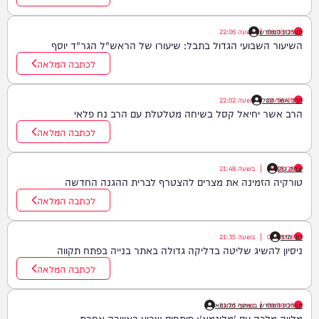
08/08/26
|
מערכת המחדש
בשעה
22:06
השיעור השבועי הגדול בתבל: שיעורו של הראש"ל הגר"ד יוסף
לכתבה המלאה
08/08/26
הרב אשר קסל
|
בשעה
22:02
הרב אשר יחיאל קסל בשיחה מטלטלת עם הרב נח פלאי
לכתבה המלאה
יצחק כהן
08/08/26
|
בשעה
21:48
טורקיה הזמינה את מצרים להצטרף לברית ההגנה החדשה
לכתבה המלאה
דוד חדד
08/08/26
|
בשעה
21:35
ניסיון להשיג שליטה בדליקה גדולה באתר בנייה בפתח תקווה
לכתבה המלאה
08/08/26
|
בשעה
21:23
מערכת המחדש בשיתוף מלוגמא
מלווה מלכה עם 'מלוגמא': פותחים שבוע באווירה אחרת