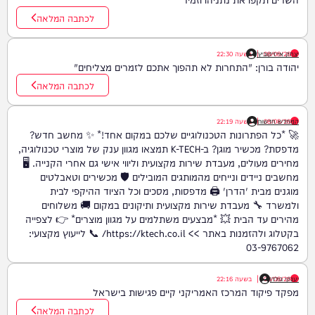
לכתבה המלאה
08/08/26
יצחק אייזיקוביץ'
|
בשעה
22:30
יהודה בורן: "התחרות לא תהפוך אתכם לזמרים מצליחים"
לכתבה המלאה
08/08/26
המחדש חדשות
|
בשעה
22:19
🚀 *כל הפתרונות הטכנולוגיים שלכם במקום אחד!* ✨ מחשב חדש?
מדפסת? מכשיר מוגן? ב-K-TECH תמצאו מגוון ענק של מוצרי טכנולוגיה,
מחירים מעולים, מעבדת שירות מקצועית וליווי אישי גם אחרי הקנייה. 🖥️
מחשבים ניידים ונייחים מהמותגים המובילים 🛡️ מכשירים וטאבלטים
מוגנים מבית 'הדרן' 🖨️ מדפסות, מסכים וכל הציוד ההיקפי לבית
ולמשרד 🔧 מעבדת שירות מקצועית ותיקונים במקום 🚚 משלוחים
מהירים עד הבית 💥 *מבצעים משתלמים על מגוון מוצרים* 👉 לצפייה
בקטלוג ולהזמנות באתר >> https://ktech.co.il/ 📞 לייעוץ מקצועי:
03-9767062
יענקי גולדן
08/08/26
|
בשעה
22:16
מפקד פיקוד המרכז האמריקני קיים פגישות בישראל
לכתבה המלאה