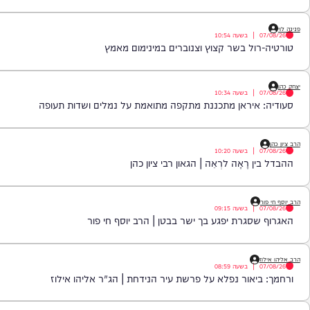
|
בשעה
11:09
ר לצאת לטיול לפני שהתפללתם שחרית?
|
בשעה
10:54
ול בשר קצוץ וצנוברים במינימום מאמץ
|
בשעה
10:34
איראן מתכננת מתקפה מתואמת על נמלים ושדות תעופה
|
בשעה
10:20
 רָאָה לרְאֵה | הגאון רבי ציון כהן
|
בשעה
09:15
סגרת יפגע בך ישר בבטן | הרב יוסף חי פור