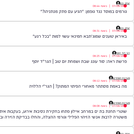
|
בשעה
08:59
יאור נפלא על פרשת עיר הנידחת | הג"ר אליהו אילוז
|
בשעה
08:44
מוסד נגד גופמן: "הגיע עם פתק מנתניהו?"
|
בשעה
08:31
וענים שמוג'תבא חמינאי עשוי למות "בכל רגע"
|
בשעה
08:25
: סוד עונג שבת ושמחת יום טוב | הגר"ד יוסף
|
בשעה
08:12
מסתתר מאחורי הפיתוי המתוק? | הגר"י הללויה