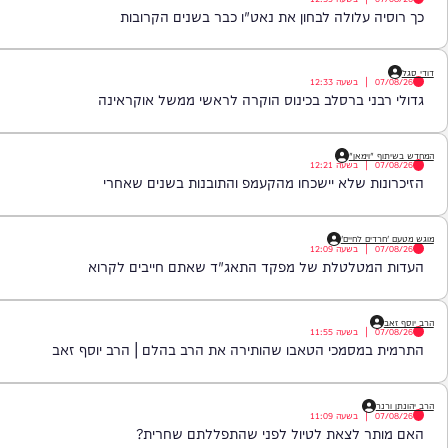
|
בשעה
12:39
 עלולה לבחון את נאט"ו כבר בשנים הקרובות
|
בשעה
12:33
ני ברסלב בכינוס הוקרה לראשי ממשל אוקראינה
וימאן"
|
בשעה
12:21
ת שלא יישכחו מהקעמפ והתובנות בשנים שאחרי
ם לחיים'
|
בשעה
12:09
מטלטלת של מפקד התאג"ד שאתם חייבים לקרוא
|
בשעה
11:55
מסמכי הטאבו שהותירה את הרב בהלם | הרב יוסף זאב