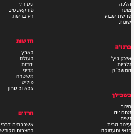
אישור דיוור לאתר "המחדש"
שליחה
דרש
וידאו
ם
VOD
סטוריז
פודקאסטים
וע
רץ ברשת
חדשות
בארץ
בעולם
יהדות
מדיני
משטרה
פוליטי