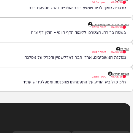
|
בשעה
08:08
נת בת ים במרחב איילון פתחו בחקירת נסיבות אירוע, בעקבות איתור גופת 
בות אנשי הזיהוי הפלילי וגורמי ההצלה, והחלו בבדיקת הזירה ובאיסוף 
|
בשעה
08:04
מוך לבית שמש: רוכב אופניים נהרג מפגיעת רכב
יתוף מכון הדרן
|
בשעה
07:56
רה: הצטרפו ללימוד הדף היומי – חולין דף צ"ח
|
בשעה
00:17
אוכזבים: ארדן חבר לאדלשטיין והכריז על מפלגה
|
בשעה
22:55
ביץ הודיע על התפטרותו מהכנסת וממפלגת יש עתיד