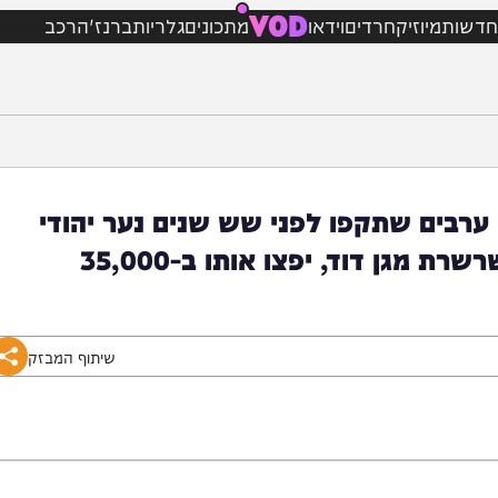
VOD
מיוזיק
חרדים
וידאו
מתכונים
גלריות
ברנז'ה
רכב
ם שתקפו לפני שש שנים נער יהודי
ברכבת הקלה בירושלים ותלשו מצווארו שרשרת מגן דוד, יפצו אותו ב-35,000
שיתוף המבזק