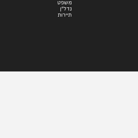
עוד בחדשות
דעות
כלכלה
מזג האוויר
מקומי
משפט
נדל"ן
תיירות