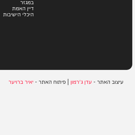
צבא וביטחון
חרדים
ית
אשכבתיה דרבי
סוקה
בחצרות הקודש
במגזר
דיין האמת
היכלי הישיבות