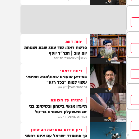
האם מותר לצאת לטיול לפני
שהתפללתם שחרית?
11:09
07/08/26
הרב יהונתן ורנר
הלכה
יחוה דעת
פרשת ראה: סוד עונג שבת ושמחת
יום טוב | הגר"ד יוסף
08:25
07/08/26
רבי דוד יוסף
וידאו
דיווח דרמטי
באיראן טוענים שמוג'תבא חמינאי
עשוי למות "בכל רגע"
08:31
07/08/26
יצחק כהן
חדשות
נתניהו על הכוונת
תיעדו אנשי ביטחון ובסיסים: בני
זוג מאשקלון נאשמים בריגול
14:28
06/08/26
דודי סגל