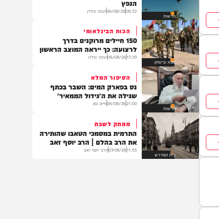
משפט
דיון חירום במערכת הביטחון
כך תתמודד ישראל עם איום רחפני
הנפץ
08:32
06/08/26
יענקי גולדן
חדשות
הכוח הבינלאומי
150 חיילים מרוקנים בדרך
לרצועה: כך ייראה המוצב הראשון
17:39
06/08/26
יענקי גולדן
צבא וביטחון
הסיפור המלא
נס בפארק המים: השבר בכתף
שגילה את ה'גידול הממאיר'
21:00
06/08/26
חיים גפן
חדשות
ממתק לשבת
התרמית במסמכי הטאבו שהותירה
את הרב בהלם | הרב יוסף זאב
11:55
07/08/26
הרב יוסף זאב
בית המדרש