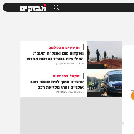
מבזקים
חוששים מהסלמה
מפקדות פונו ואמל"ח הועבר:
המיליציות בבגדד נערכות מחדש
17:56
06/08/26
יצחק כהן
בעולם
הקטל בכבישים
טרגדיה סמוך לבית שמש: רוכב
אופניים נהרג מפגיעת רכב
08:04
07/08/26
יצחק כהן
בארץ