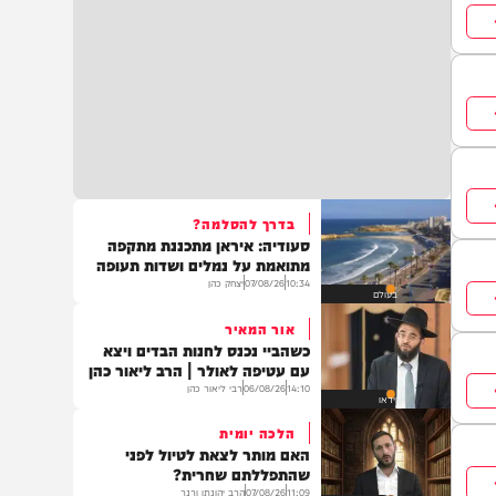
בדרך להסלמה?
סעודיה: איראן מתכננת מתקפה
מתואמת על נמלים ושדות תעופה
10:34
07/08/26
יצחק כהן
בעולם
אור המאיר
כשהביי נכנס לחנות הבדים ויצא
עם עטיפה לאולר | הרב ליאור כהן
14:10
06/08/26
רבי ליאור כהן
וידאו
הלכה יומית