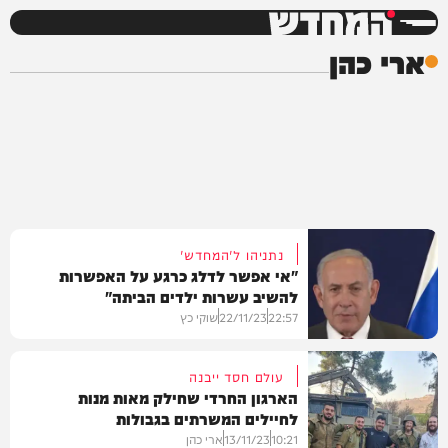
המחדש
ארי כהן
נתניהו ל'המחדש'
"אי אפשר לדלג כרגע על האפשרות
להשיב עשרות ילדים הביתה"
22:57
22/11/23
שוקי כץ
עולם חסד ייבנה
הארגון החרדי שחילק מאות מנות
לחיילים המשרתים בגבולות
וידאו
10:21
13/11/23
ארי כהן