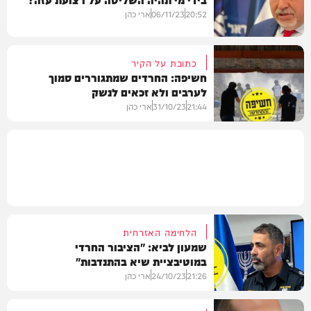
חדשות
20:52
06/11/23
ארי כהן
כתובת על הקיר
חשיפה: החרדים שמתגוררים סמוך
לערבים ולא זכאים לנשק
בארץ
21:44
31/10/23
ארי כהן
במגזר
הלחימה האזרחית
שמעון לביא: "הציבור החרדי
במוטיבציית שיא בהתנדבות"
21:26
24/10/23
ארי כהן