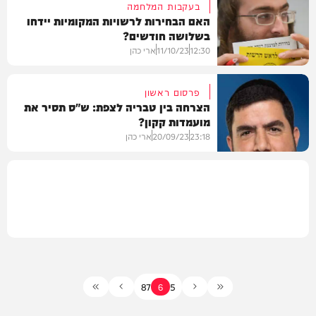
בעקבות המלחמה
האם הבחירות לרשויות המקומיות יידחו
בשלושה חודשים?
משטרה
12:30
11/10/23
ארי כהן
פרסום ראשון
הצרחה בין טבריה לצפת: ש"ס תסיר את
מועמדות קקון?
חדשות
23:18
20/09/23
ארי כהן
מקומי
8
7
6
5