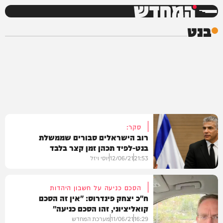
המחדש
בנט
סקר:
רוב הישראלים סבורים שממשלת
בנט-לפיד תכהן זמן קצר בלבד
21:53
12/06/21
יוסי ויזל
הסכם כניעה על חשבון היהדות
ח"כ יצחק פינדרוס: "אין זה הסכם
קואליציוני, זהו הסכם כניעה"
פוליטי
16:29
11/06/21
מערכת המחדש