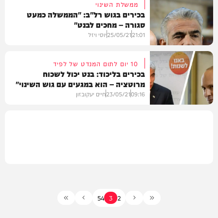
ממשלת השינוי
בכירים בגוש רל"ב: "הממשלה כמעט
סגורה – מחכים לבנט"
פוליטי
21:01
25/05/21
יוסי ויזל
10 יום לתום המנדט של לפיד
בכירים בליכוד: בנט יכול לשכוח
מרוטציה – הוא במגעים עם גוש השינוי"
פוליטי
09:16
23/05/21
חיים יעקובזון
פוליטי
5
4
3
2