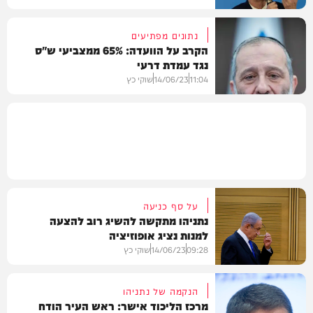
נתונים מפתיעים
הקרב על הוועדה: 65% ממצביעי ש"ס
נגד עמדת דרעי
חדשות
11:04
14/06/23
שוקי כץ
פוליטי
על סף כניעה
נתניהו מתקשה להשיג רוב להצעה
למנות נציג אופוזיציה
09:28
14/06/23
שוקי כץ
הנקמה של נתניהו
מרכז הליכוד אישר: ראש העיר הודח