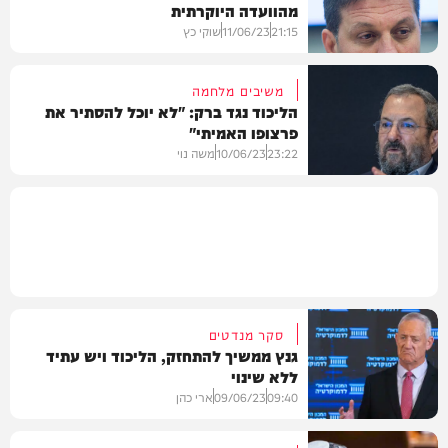
מהוועדה היוקרתית
פוליטי
21:15
11/06/23
שוקי כץ
משיבים מלחמה
הליכוד נגד ברק: "לא יוכל להסתיר את
פרצופו האמיתי"
פוליטי
23:22
10/06/23
משה נוי
חדשות
סקר מנדטים
גנץ ממשיך להתחזק, הליכוד ויש עתיד
ללא שינוי
09:40
09/06/23
ארי כהן