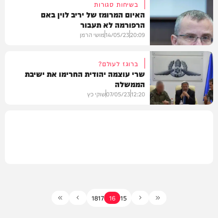
בשיחות סגורות
האיום המרומז של יריב לוין באם
הרפורמה לא תעבור
בארץ
20:09
14/05/23
מושי הרמן
ברוגז לעולם?
שרי עוצמה יהודית החרימו את ישיבת
הממשלה
חדשות
12:20
07/05/23
שוקי כץ
פוליטי
18
17
16
15