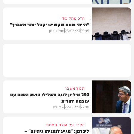
ח"כ מהליכוד:
"הייתי שמח שקשיש יקבל יותר מאברך"
פוליטי
09:15
23/05/23
מושי הרמן
במגזר
תם המשבר
250 מיליון לנגב והגליל: הושג הסכם עם
עוצמה יהודית
22:10
22/05/23
שוקי כץ
הקרב על עולם האמת
ליברמן: "מגיע לנתניהו גיהינם" –