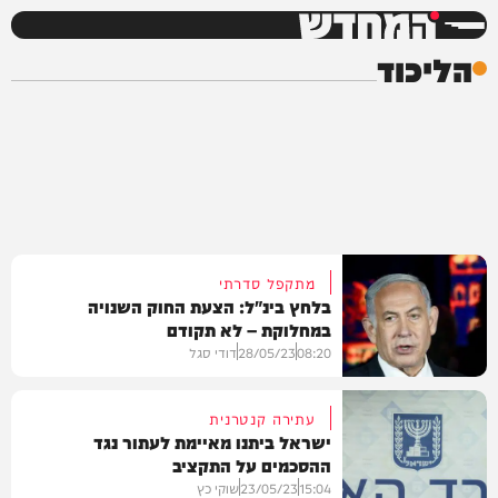
המחדש
הליכוד
מתקפל סדרתי
בלחץ בינ"ל: הצעת החוק השנויה
במחלוקת – לא תקודם
08:20
28/05/23
דודי סגל
עתירה קנטרנית
ישראל ביתנו מאיימת לעתור נגד
ההסכמים על התקציב
מדיני
15:04
23/05/23
שוקי כץ