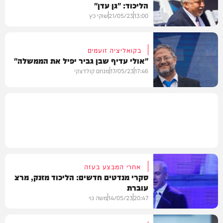
הליכוד: "גן עדן"
פוליטי
13:00
21/05/23
שוקי כץ
בקואליציה זועמים
"אולי עדיף שבן גביר יפיל את הממשלה"
חדשות
17:46
17/05/23
מנחם קולדצקי
חדשות
אחרי המבצע בעזה
סקרי מנדטים חדשים: הליכוד מזנק, מרצ
עוברת
20:47
14/05/23
משה נוי