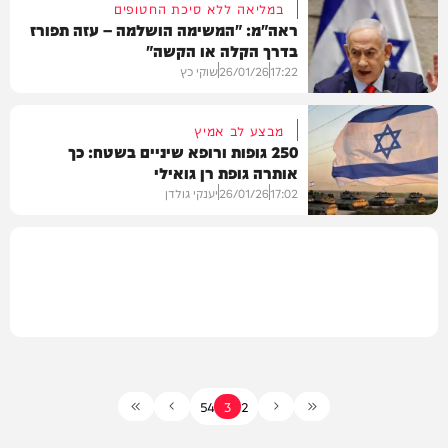
במליאה ללא סיכת החטופים
ראה"מ: "המשימה הושלמה – עזה תפורז
בדרך הקלה או הקשה"
חדשות
17:22
26/01/26
שוקי כץ
מבצע לב אמיץ
250 גופות ורופא שיניים בשטח: כך
אותרה גופת רן גואילי
חדשות
17:02
26/01/26
יענקי גולדן
וידאו
5
4
3
2