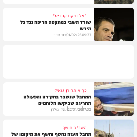
"אל תיקח קרדיט"
שורד השבי במתקפה חריפה נגד גל
הירש
חדשות
09:37
01/02/26
דוד חדד
בארץ
כך אותר רן גואילי
המחבל שנשבר בחקירה והפעולה
החריגה שביקשו הלוחמים
17:32
27/01/26
יענקי גולדן
השב"כ חושף
מחבל מעזה נחטף וחשף את מיקומו של