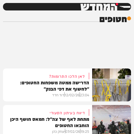
המחדש
חטופים
לאן הלכו התרומות?
הדרישה ממטה משפחות החטופים:
"לחשוף את דפי הבנק"
23:04
12/02/26
דוד חדד
דיווח בעיתון הסעודי
מתחת לאף של צה"ל: חמאס חושף היכן
הוחבאו החטופים
חדשות
19:25
07/02/26
יצחק כהן