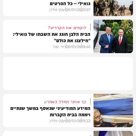
גואילי – כל הפרטים
חדשות
20:07
26/01/26
יענקי גולדן
לוקחים את הקרדיט?
הבית הלבן חוגג את השבתו של גואילי:
"חילצנו את כולם"
חדשות
19:40
26/01/26
דודי סגל
חדשות
כך אותר החלל האחרון
המידע המודיעיני שנאסף במשך שנתיים
ויממה בבית הקברות
19:22
26/01/26
יענקי גולדן