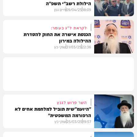
הילולת רשב"י תשפ"ה
חדשות
18:09
09/04/25
חיים גפן
לקראת ל"ג בעומר:
הכנסת אישרה את החוק להסדרת
ההילולה במירון
חדשות
22:36
31/03/25
שוקי כץ
פוליטי
השר פרוש לגנץ
"היועמ"שית תוביל למלחמת אחים לא
הרפורמה המשפטית"
19:57
25/03/25
שוקי כץ