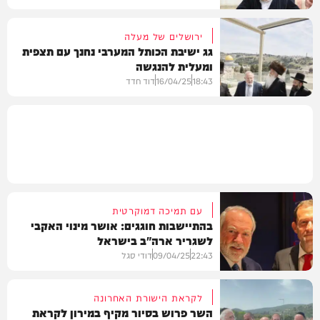
ירושלים של מעלה
גג ישיבת הכותל המערבי נחנך עם תצפית
ומעלית להנגשה
חדשות
18:43
16/04/25
דוד חדד
חדשות
עם תמיכה דמוקרטית
בהתיישבות חוגגים: אושר מינוי האקבי
לשגריר ארה"ב בישראל
22:43
09/04/25
דודי סגל
לקראת הישורת האחרונה
השר פרוש בסיור מקיף במירון לקראת