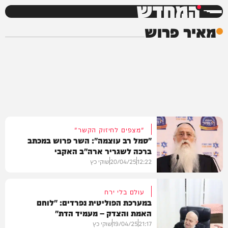
המחדש
מאיר פרוש
"מצפים לחיזוק הקשר"
"סמל רב עוצמה": השר פרוש במכתב
ברכה לשגריר ארה"ב האקבי
12:22
20/04/25
שוקי כץ
עולם בלי ירח
במערכת הפוליטית נפרדים: "לוחם
האמת והצדק – מעמיד הדת"
פוליטי
21:17
19/04/25
שוקי כץ