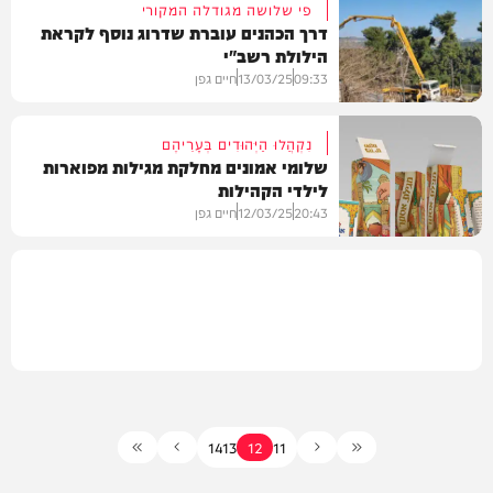
פי שלושה מגודלה המקורי
דרך הכהנים עוברת שדרוג נוסף לקראת
הילולת רשב"י
חדשות
09:33
13/03/25
חיים גפן
נִקְהֲלוּ הַיְּהוּדִים בְּעָרֵיהֶם
שלומי אמונים מחלקת מגילות מפוארות
לילדי הקהילות
בחצרות הקודש
20:43
12/03/25
חיים גפן
חרדים
14
13
12
11