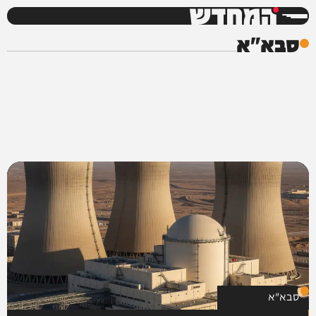
המחדש
סבא"א
סבא"א