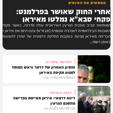
מממשים את האיומים
אחרי החוק שאושר בפרלמנט:
פקחי סבא"א נמלטו מאיראן
המותחות סביב תוכנית הגרעין האיראנית עולה מדרגה, כאשר פקחי
הסוכנות הבינלאומית לאנרגיה אטומית (סבא"א) עזבו היום את איראן •
הבריחה מאיראן מגיעה בעקבות החלטה דרמטית של טהרן להשעות
באופן רשמי...
הפגישה שתכריע
הנסיון האחרון של דרמר וראש המוסד
למנוע תקיפה באיראן
19:03
12/06/25
דודי סגל
דאגה בישראל
דיווח דרמטי: איראן מאיימת בפרישה
מהסכם הגרעין
חדשות
17:58
12/06/25
יצחק כהן