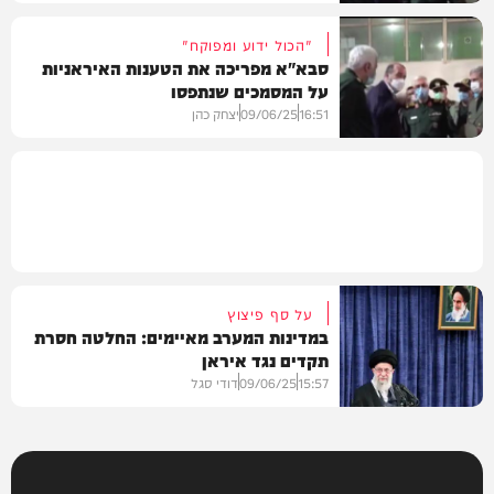
"הכול ידוע ומפוקח"
סבא"א מפריכה את הטענות האיראניות
על המסמכים שנתפסו
חדשות
16:51
09/06/25
יצחק כהן
חדשות
על סף פיצוץ
במדינות המערב מאיימים: החלטה חסרת
תקדים נגד איראן
15:57
09/06/25
דודי סגל
חדשות