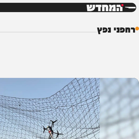
חדשות
דש
 נפץ