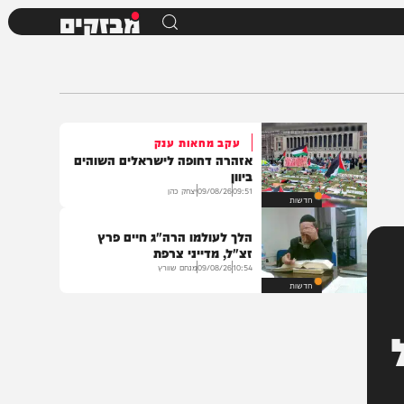
מבזקים
עקב מחאות ענק
אזהרה דחופה לישראלים השוהים
ביוון
09:51
09/08/26
יצחק כהן
חדשות
הלך לעולמו הרה"ג חיים פרץ
זצ"ל, מדייני צרפת
10:54
09/08/26
מנחם שוורץ
חדשות