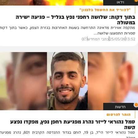
את החשמל בלבנון"
ת: שלושה רחפני נפץ בגליל – פגיעה ישירה
סמ
בב
רית מדאיגה התרחשה בשעות האחרונות בגזרת הצפון, כאשר בתוך דקות
בר
צצו שלושה...
במ
25/
כתבי המחדש
0
31