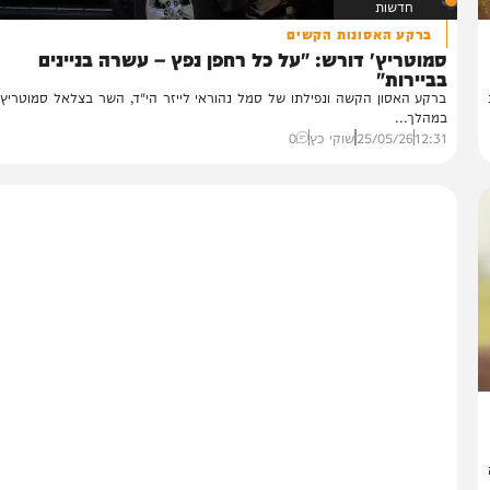
חדשות
ברקע האסונות הקשים
וטריץ' דורש: "על כל רחפן נפץ – עשרה בניינים
יירות"
קע האסון הקשה ונפילתו של סמל נהוראי לייזר הי"ד, השר בצלאל סמוטריץ' חש
הלך...
12:
25/05/26
שוקי כץ
0