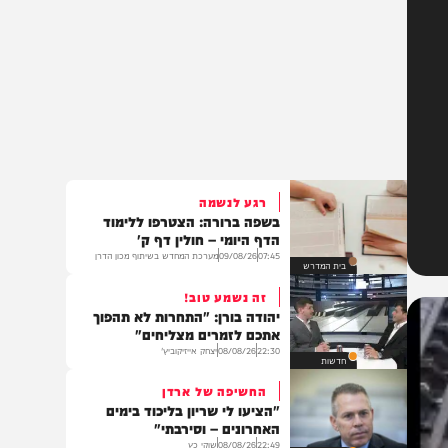
רגע לנשמה
בשפה ברורה: הצטרפו ללימוד
הדף היומי – חולין דף ק'
07:45
09/08/26
מערכת המחדש בשיתוף מכון הדרן
בית המדרש
זה נשמע טוב!
יהודה בורן: "התחרות לא תהפוך
אתכם לזמרים מצליחים"
22:30
08/08/26
יצחק אייזיקוביץ'
חדשות
החשיפה של ארדן