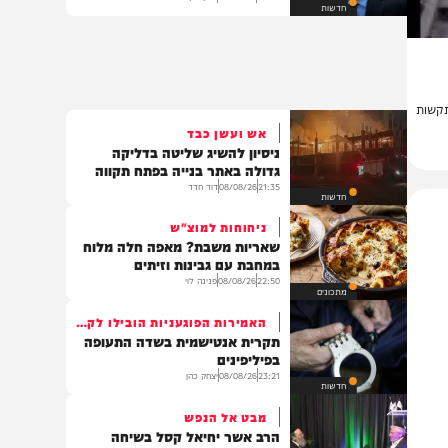
"הציעו לי שריון בליכוד בימים
האחרונים – וסירבתי"
22:49
08/08/26
שוקי כץ
חדשות
ת
אש ועשן כבד
ניסיון להשיג שליטה בדליקה
גדולה באתר בנייה בפתח תקווה
21:35
08/08/26
דוד חדד
חדשות
ניחוחות למוצ"ש
שאריות משבת? מאפה חלה מלוח
במחבת עם גבינות וזיתים
22:50
08/08/26
פנינה לוי
מתכונים
האמירות הפוגעניות הובילו לקטטה
תקרית אנטישמית בשדה התעופה
בפיליפינים
23:21
08/08/26
יצחק כהן