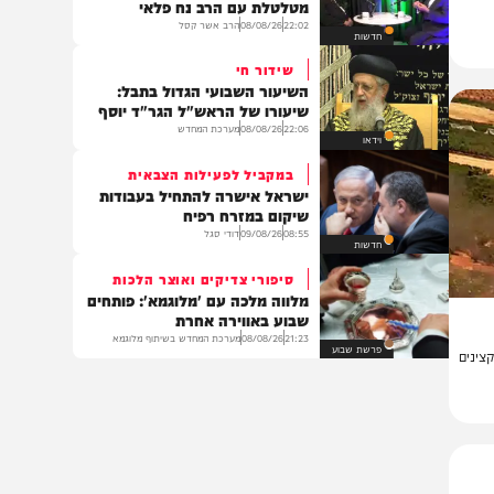
חדשות
מבט אל הנפש
הרב אשר יחיאל קסל בשיחה
מטלטלת עם הרב נח פלאי
22:02
08/08/26
הרב אשר קסל
חדשות
שידור חי
השיעור השבועי הגדול בתבל:
שיעורו של הראש"ל הגר"ד יוסף
22:06
08/08/26
מערכת המחדש
וידאו
במקביל לפעילות הצבאית
ישראל אישרה להתחיל בעבודות
שיקום במזרח רפיח
08:55
09/08/26
דודי סגל
חדשות
סיפורי צדיקים ואוצר הלכות
מלווה מלכה עם 'מלוגמא': פותחים
שבוע באווירה אחרת
21:23
08/08/26
מערכת המחדש בשיתוף מלוגמא
פרשת שבוע
ם