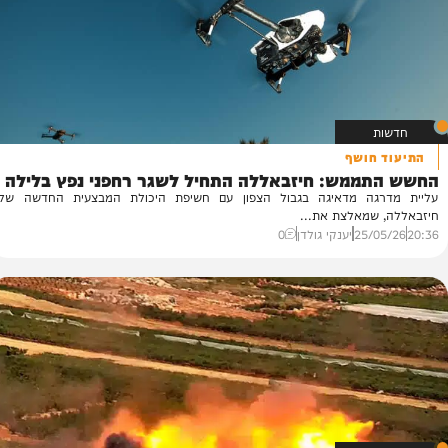
28/
יענקי גולדן
0
34
חושף
ממש: חיזבאללה התחיל לשגר רחפני נפץ בלילה
גה מדאיגה בגבול הצפון עם חשיפת היכולת המבצעית החדשה של
שמאלצת את...
25/
יענקי גולדן
0