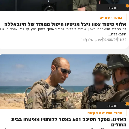
מיים
ה
וד צפון ניצל מניסיון חיסול ממוקד של חיזבאללה
ח
ערכה בצפון שניות בודדות לפני האסון: רחפן נפץ קטלני ואגרסיבי של
בע
לב
04/
יענקי גולדן
1
55