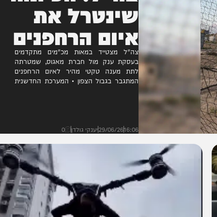
צה"ל: הפיתוח
שינטרל את
איום הרחפנים
צה"ל מצטייד במאות מכ"מים מתקדמים
בעסקת ענק מול חברת מאגוס, שמטרתה
לתת מענה טקטי מהיר לאיום הרחפנים
המתגבר בגבול הצפון • המערכת החדשנית
מבוססת בינה מלאכותית ומסוגלת לראשונה
לחשוף גם...
16:06
29/06/26
יענקי גולדן
0