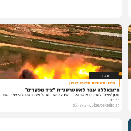
חדשות
שינוי משוואה מדאיג בצפון
יזבאללה עבר לאסטרטגיית "ציד מפקדים"
ון 'עמית' למחקר: ארגון הטרור שינה פאזה ומנהל מעקב טכנולוגי צמוד אחר קציני
ירים...