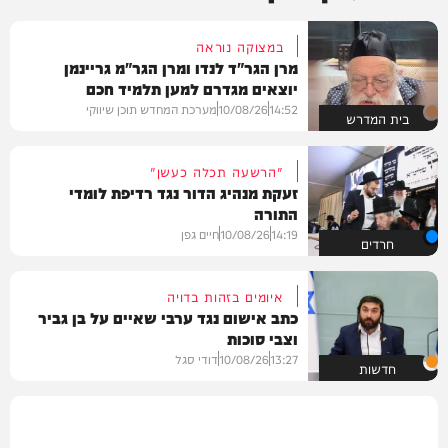
במצוקה נוראה
מרן הגר"ד לנדו ומרן הגר"מ גריינמן
יוצאים מגדרם למען תלמיד חכם
14:52
10/08/26
מערכת המחדש תוכן שיווקי
בית המדרש
"הרשעה תכלה כעשן"
זעקת מנהיג הדור נגד רדיפת לומדי
התורה
14:19
10/08/26
חיים גפן
חרדים
איומים בזהות בדויה
כתב אישום נגד ערבי שאיים על בן גביר
וצבי סוכות
13:27
10/08/26
דודי סגל
חדשות