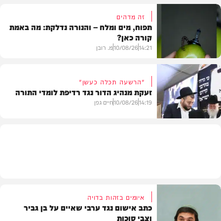
זה מדהים
תפוח, מים ומלח – והנורה נדלקת: מה באמת
קורה כאן?
בית המדרש
14:21
10/08/26
מ. רובן
"הרשעה תכלה כעשן"
זעקת מנהיג הדור נגד רדיפת לומדי התורה
וידאו
14:19
10/08/26
חיים גפן
חרדים
איומים בזהות בדויה
כתב אישום נגד ערבי שאיים על בן גביר
וצבי סוכות