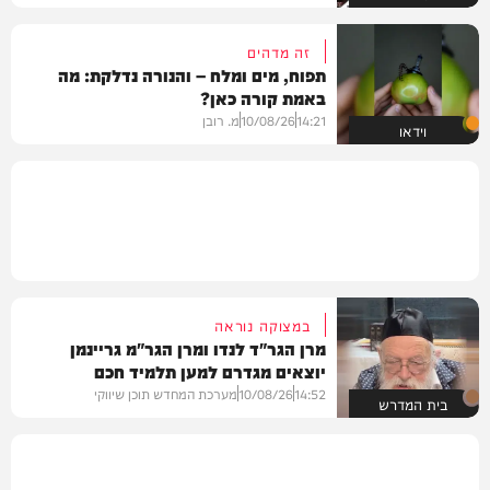
זה מדהים
תפוח, מים ומלח – והנורה נדלקת: מה
באמת קורה כאן?
14:21
10/08/26
מ. רובן
וידאו
במצוקה נוראה
מרן הגר"ד לנדו ומרן הגר"מ גריינמן
יוצאים מגדרם למען תלמיד חכם
14:52
10/08/26
מערכת המחדש תוכן שיווקי
בית המדרש