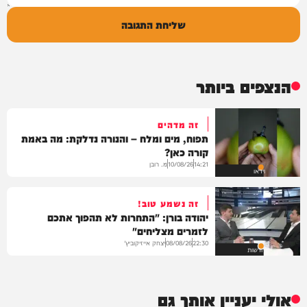
שליחת התגובה
הנצפים ביותר
זה מדהים
תפוח, מים ומלח – והנורה נדלקת: מה באמת
קורה כאן?
מ. רובן
10/08/26
14:21
וידאו
זה נשמע טוב!
יהודה בורן: "התחרות לא תהפוך אתכם
לזמרים מצליחים"
יצחק אייזיקוביץ'
08/08/26
22:30
חדשות
אולי יעניין אותך גם