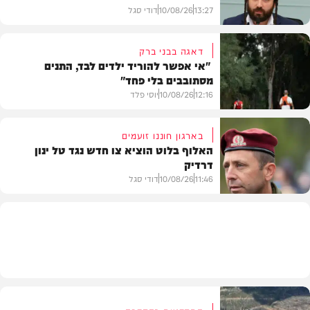
13:27
10/08/26
דודי סגל
דאגה בבני ברק
"אי אפשר להוריד ילדים לבד, התנים
מסתובבים בלי פחד"
חדשות
12:16
10/08/26
יוסי פלד
בארגון חוננו זועמים
האלוף בלוט הוציא צו חדש נגד טל ינון
דרדיק
חדשות
11:46
10/08/26
דודי סגל
חדשות