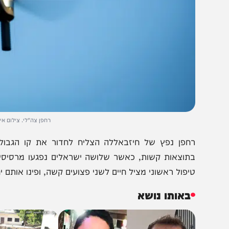
רחפן צה"לי. צילום אילוסטרציה: משה 
חפן נפץ של חיזבאללה הצליח לחדור את קו הגבול ולפגוע 
תוצאות קשות, כאשר שלושה ישראלים נפגעו מרסיסי המטען ו
יפול ראשוני מציל חיים לשני פצועים קשה, ופינו אותם יחד עם