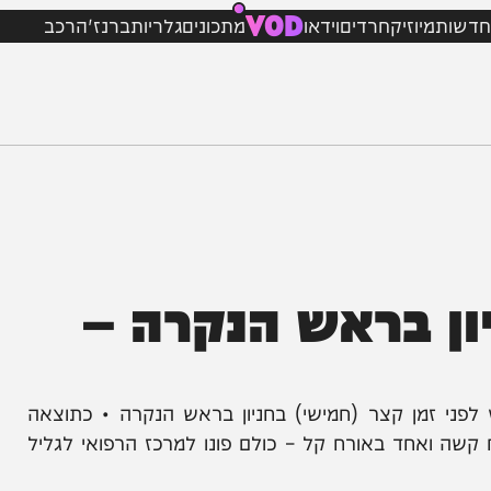
VOD
מיוזיק
חרדים
וידאו
מתכונים
גלריות
ברנז'ה
רכב
 בראש הנקרה –
מן קצר (חמישי) בחניון בראש הנקרה • כתוצאה
אחד באורח קל – כולם פונו למרכז הרפואי לגליל