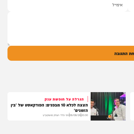
שבר בכתף
שרוליק ברזל ואברימי מושקוביץ
ממאיר'
עם מקהלת מלכות בביצוע סוחף
הבוקר בקו 'שיח
יונה גרף מגיש: זמר החתונות שרוליק ברזל עם
מו, ומעורר...
סינגל בכורה בדואט מיוחד לצד אברימי...
14:17
06/08/26
המחדש מיוזיק
0
ל
בה