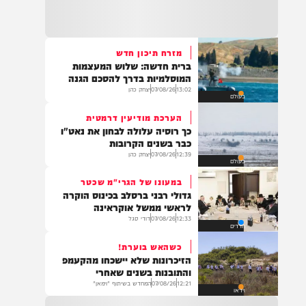
22:32
בהמשך להחייאה שבוצעה בבני ברק: הציבור
מתבקש להתפלל עבור הפעוט צבי בן שיינא
לרפואה שלמה
מזרח תיכון חדש
ברית חדשה: שלוש המעצמות
21:32
המוסלמיות בדרך להסכם הגנה
בין הזמנים: שלושה בחורי ישיבות חולצו
13:02
07/08/26
יצחק כהן
בעולם
מהכינרת לאחר שנסחפו לעומק האגם, בחוף
בלתי מוכרז כשהם על גבי אביזר ציפה.
הערכת מודיעין דרמטית
כך רוסיה עלולה לבחון את נאט"ו
כבר בשנים הקרובות
12:39
07/08/26
יצחק כהן
בעולם
21:31
בני ברק: חובשים ופראמדיקים של ארגון הצלה
במעונו של הגרי"מ שכטר
מבצעים פעולות החייאה על תינוק כבן שנה וחצי
גדולי רבני ברסלב בכינוס הוקרה
לאחר שנחנק משקית.
לראשי ממשל אוקראינה
12:33
07/08/26
דודי סגל
חרדים
כשהאש בוערת!
19:03