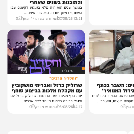
וידאו
כשהאש בוערת!
הזיכרונות שלא יישכחו מהקעמפ
והתובנות בשנים שאחרי
במשך שנים הוא היה מלא בגעגוע לקעמפ שבו
השתתף במשך שנים. הוא זכר איפה...
12:21
07/08/26
המחדש בשיתוף "וימאן"
0
סינגלים
"וחסדיך הרבים"