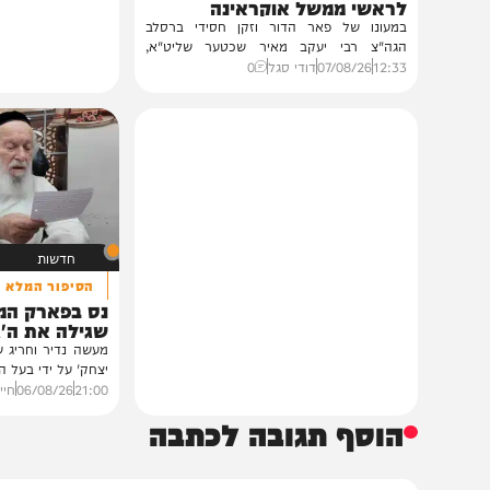
חרדים
במעונו של הגרי"מ שכטר
גדולי רבני ברסלב בכינוס הוקרה
לראשי ממשל אוקראינה
במעונו של פאר הדור וזקן חסידי ברסלב
הגה"צ רבי יעקב מאיר שכטער שליט"א,
ובהשתתפות...
12:33
07/08/26
דודי סגל
0
חדשות
הסיפור המלא