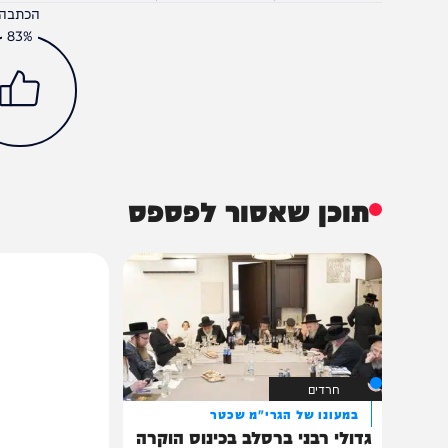
חדשות
צבא וביטחון
חיזבאללה
רחפני נפץ
הכתבה עניינה א
83%
תוכן שאסור לפספס