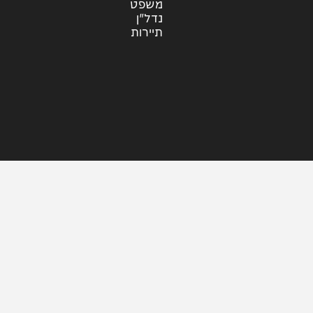
עוד בחדשות
דעות
כלכלה
מזג האוויר
מקומי
משפט
נדל"ן
תיירות