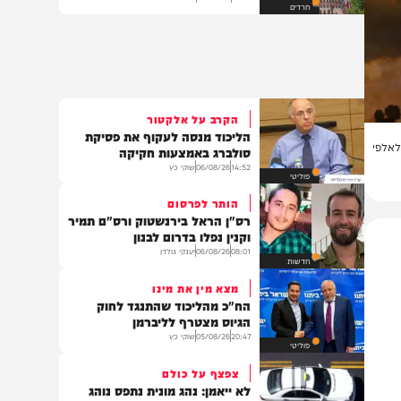
בריטניה פתחה בחקירה נגד
תורמים לישיבות בהתנחלויות
21:12
05/08/26
דודי סגל
חרדים
הקרב על אלקטור
הליכוד מנסה לעקוף את פסיקת
י
סולברג באמצעות חקיקה
14:52
06/08/26
שוקי כץ
פוליטי
הותר לפרסום
רס"ן הראל בירנשטוק ורס"ם תמיר
וקנין נפלו בדרום לבנון
08:01
06/08/26
יענקי גולדן
חדשות
מצא מין את מינו
הח"כ מהליכוד שהתנגד לחוק
הגיוס מצטרף לליברמן
20:47
05/08/26
שוקי כץ