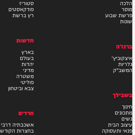
אישור דיוור לאתר "המחדש"
שליחה
דרש
וידאו
ם
VOD
סטוריז
פודקאסטים
וע
רץ ברשת
חדשות
בארץ
בעולם
יהדות
מדיני
משטרה
פוליטי