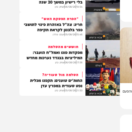
פוליטי
צפצף על כולם
לא ייאמן: נהג מונית נתפס נוהג
בלי רישיון במשך 20 שנה
19:54
06/08/26
יצחק כהן
משטרה
"הפרת הפסקת האש"
חריג: צה"ל באזהרת פינוי לתושבי
כפר בלבנון לקראת תקיפה
15:46
05/08/26
יענקי גולדן
צבא וביטחון
חוששים מהסלמה
מפקדות פונו ואמל"ח הועבר:
המיליציות בבגדד נערכות מחדש
17:56
06/08/26
יצחק כהן
בעולם
הסלמה מול סעודיה?
החות'ים טוענים: תקפנו מכלית
נפט סעודית במפרץ עדן
21:50
05/08/26
יצחק כהן
ם
צבא וביטחון