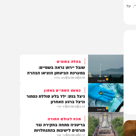
ל
בהלה בחופים
שובל יירוט נראה בשמיים:
במערכת הביטחון הוציאו הבהרה
18:56
05/08/26
יענקי גולדן
חדשות
כמעט הסתיים באסון
ניצל בנס: ילד בלע סוללת כפתור
וניצל ברגע האחרון
22:43
05/08/26
דוד חדד
בריאות
מכה לעולם התורה