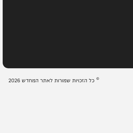
עמודים
מבזקים
אודות המחדש
צור קשר
תיבת המייל האדום