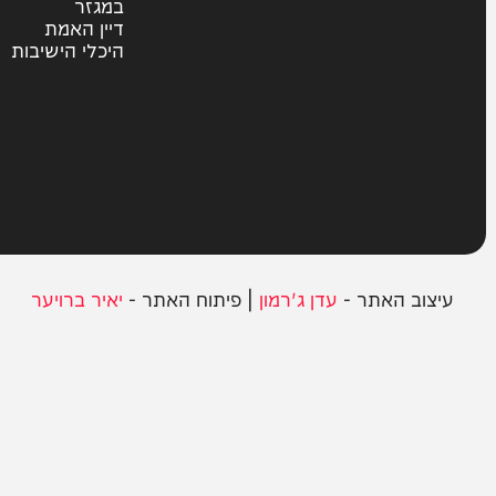
צבא וביטחון
חרדים
ית
אשכבתיה דרבי
סוקה
בחצרות הקודש
במגזר
דיין האמת
היכלי הישיבות