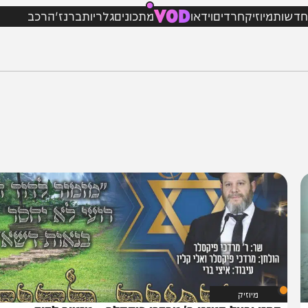
VOD
מיוזיק
חרדים
וידאו
מתכונים
גלריות
ברנז'ה
רכב