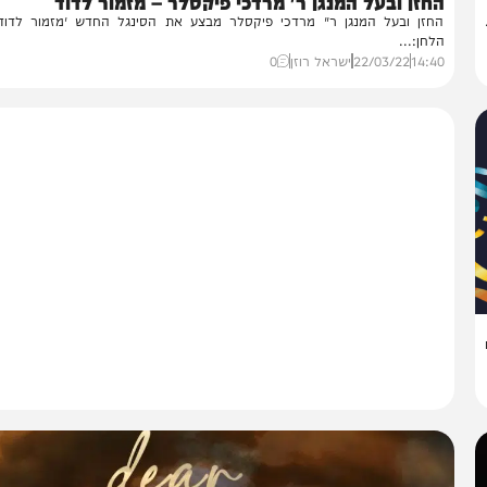
מיוזיק
זן ובעל המנגן ר' מרדכי פיקסלר – מזמור לדוד
זן ובעל המנגן ר׳ מרדכי פיקסלר מבצע את הסינגל החדש ״מזמור לדוד״. ע
חן:...
14:
22/03/22
ישראל רוזן
0