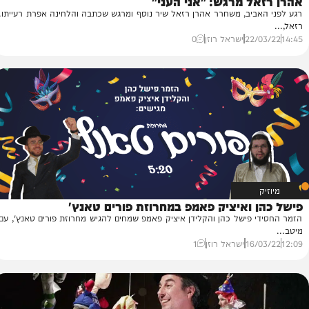
אל
מרגש:
"
אני הֶעַני"
הח
ביב, משחרר אהרן רזאל שיר נוסף ומרגש שכתבה והלחינה אפרת רעייתו.
הח
הל
22/
ישראל רוזן
0
40
 ואיציק פאמפ במחרוזת פורים טאנץ'
 פישל כהן והקלידן איציק פאמפ שמחים להגיש מחרוזת פורים טאנץ', עם
16/
ישראל רוזן
1