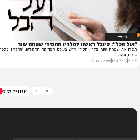
": סינגל ראשון למלחין החסידי שמחה שור
מחה שור, מלחין חסידי חדש בעולם המוזיקה החסידית, שהלחין מספר
..
13/
ישראל רוזן
1
315
314
313
312
311
310