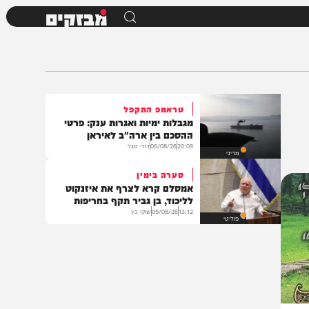
מבזקים
טראמפ התקפל
מגבלות ימיות ואגרות ענק: פרטי
ההסכם בין ארה"ב לאיראן
20:09
06/08/26
דודי סגל
מדיני
סערה בימין
אמסלם קרא לצרף את איזנקוט
לליכוד, בן גביר תקף בחריפות
13:12
05/08/26
שוקי כץ
פוליטי