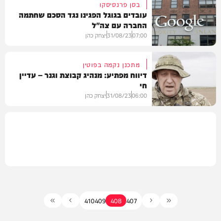
בסן פרנסיסקו
עובדים בגוגל הפגינו נגד הסכם שחתמה
החברה עם צה"ל
צבא וביטחון
07:00
31/08/23
יצחק כהן
מתכנן נקמה בפוטין
דיווח מפתיע: מנהיג קבוצת וגנר – עדיין
חי
בעולם
06:00
31/08/23
יצחק כהן
חדשות
410
409
408
407