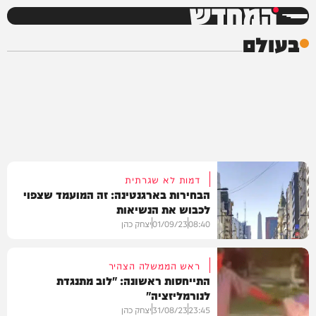
המחדש
בעולם
דמות לא שגרתית
הבחירות בארגנטינה: זה המועמד שצפוי
לכבוש את הנשיאות
08:40
01/09/23
יצחק כהן
ראש הממשלה הצהיר
התייחסות ראשונה: "לוב מתנגדת
לנורמליזציה"
בעולם
23:45
31/08/23
יצחק כהן