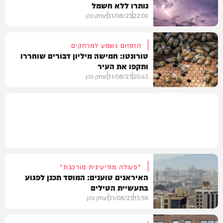
נותרו ללא חשמל
חדשות
22:00
31/08/23
יצחק כהן
הזמזום נשמע למרחקים
טורונטו: חמישה מיליון דבורים שוחררו
ותקפו את העיר
בעולם
20:43
31/08/23
יצחק כהן
חדשות
"פעולה מודיעינית מורכבת"
האיראנים טוענים: המוסד תכנן לפגוע
בתעשיית הטילים
13:58
31/08/23
יצחק כהן