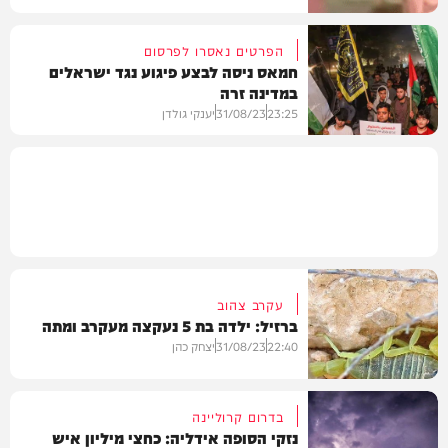
הפרטים נאסרו לפרסום
חמאס ניסה לבצע פיגוע נגד ישראלים
במדינה זרה
חדשות
23:25
31/08/23
יענקי גולדן
חדשות
עקרב צהוב
ברזיל: ילדה בת 5 נעקצה מעקרב ומתה
22:40
31/08/23
יצחק כהן
בדרום קרוליינה
נזקי הסופה אידליה: כחצי מיליון איש