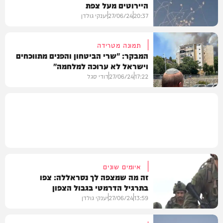
היירוטים מעל צפת
חדשות
20:37
27/06/24
יענקי גולדן
תמונה מטרידה
המבקר: "שרי הביטחון והפנים מתווכחים
וישראל לא ערוכה למלחמה"
וידאו
17:22
27/06/24
דודי סגל
חדשות
איומים שונים
זה מה שמצפה לך נסראללה: צפו
בתרגיל הדרמטי בגבול הצפון
13:59
27/06/24
יענקי גולדן