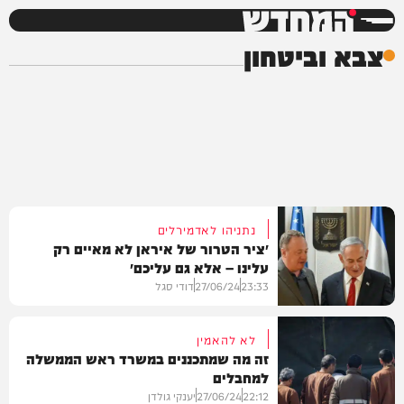
המחדש
צבא וביטחון
נתניהו לאדמירלים
״ציר הטרור של איראן לא מאיים רק
עלינו – אלא גם עליכם״
23:33
27/06/24
דודי סגל
לא להאמין
זה מה שמתכננים במשרד ראש הממשלה
למחבלים
חדשות
22:12
27/06/24
יענקי גולדן