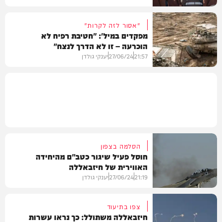
"אסור לזה לקרות"
מפקדים במיל': "חטיבת רפיח לא
הוכרעה – זו לא הדרך לנצח"
חדשות
21:57
27/06/24
יענקי גולדן
חדשות
הסלמה בצפון
חוסל פעיל שיגור כטב"ם מהיחידה
האווירית של חיזבאללה
21:19
27/06/24
יענקי גולדן
צפו בתיעוד
חיזבאללה משתולל: כך נראו עשרות