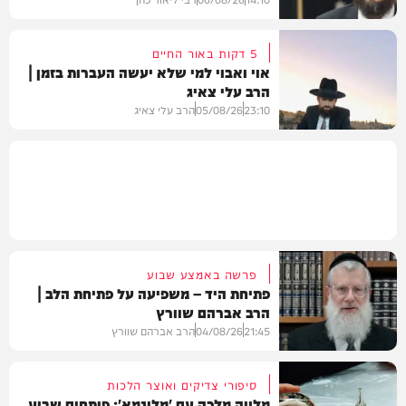
5 דקות באור החיים
אוי ואבוי למי שלא יעשה העברות בזמן |
הרב עלי צאיג
וידאו
23:10
05/08/26
הרב עלי צאיג
בית המדרש
פרשה באמצע שבוע
פתיחת היד – משפיעה על פתיחת הלב |
הרב אברהם שוורץ
21:45
04/08/26
הרב אברהם שוורץ
סיפורי צדיקים ואוצר הלכות
מלווה מלכה עם 'מלוגמא': פותחים שבוע