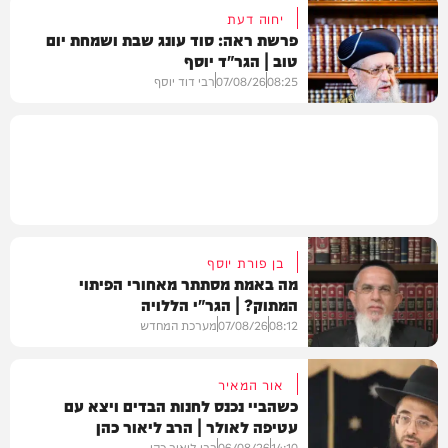
יחוה דעת
פרשת ראה: סוד עונג שבת ושמחת יום
טוב | הגר"ד יוסף
וידאו
08:25
07/08/26
רבי דוד יוסף
וידאו
בן פורת יוסף
מה באמת מסתתר מאחורי הפיתוי
המתוק? | הגר"י הללויה
08:12
07/08/26
מערכת המחדש
אור המאיר
כשהביי נכנס לחנות הבדים ויצא עם
עטיפה לאולר | הרב ליאור כהן
וידאו
14:10
06/08/26
רבי ליאור כהן