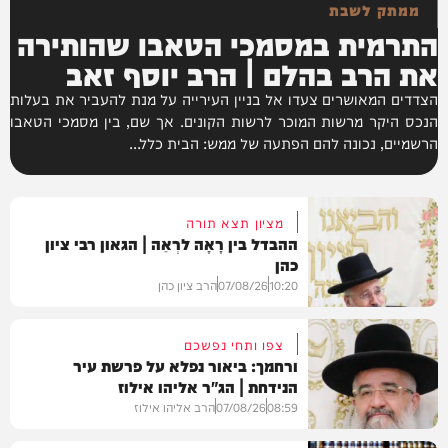
ממתק לשבת
התרמית במסמכי הטאבו שהותירה
את הרב בהלם | הרב יוסף זאב
הצדדים המאושרים צעדו אל בניין העירייה על מנת להעביר את בעלות
הנכס היקר מרשות המוכר לרשות הקונים. אך שם, בין מסמכי הטאבו
הרשמיים, נכונה להם הפתעה של ממש: הבית כלל...
מציון תצא תורה
ההבדל בין רָאָה לרְאֵה | הגאון רבי ציון
כהן
10:20
07/08/26
הרב ציון כהן
צפו ותחי נפשכם
ורחמך: ביאור נפלא על פרשת עיר
הנידחת | הג"ר אליהו אילוז
וידאו
08:59
07/08/26
הרב אליהו אילוז