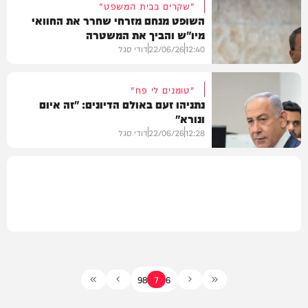
"שקרים בבית המשפט"
השופט מנחם מזרחי שחרר את החוואי
מיו"ש והביך את המשטרה
חדשות
12:40
22/06/26
דודי סגל
"טומנים לי פח"
נתניהו זעם באולם הדיונים: "זה איום
ונורא"
חדשות
12:28
22/06/26
דודי סגל
חדשות
9
8
7
6