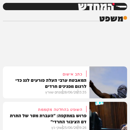
המחדש
משפט
כתב אישום
המאבטח ערבי העלה פורעים לגג כדי
לרגום מפגינים חרדים
13:35
28/06/26
מנחם שוורץ
השופט בהחלטה מקוממת
פרוש במתקפה: "העברת מסר של התרת
דם הציבור החרדי"
חדשות
19:26
25/06/26
שוקי כץ