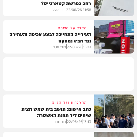
רחב בפרשת קטארגייט?
משפט
21:58
22/06/26
דודי סגל
הקרב על השבת
העירייה התחייבה לבצע אכיפה והעתירה
נגד הביג נמחקה
חדשות
15:41
22/06/26
דודי סגל
חדשות
ההפגנות נגד הגיוס
כתב אישום: תושב בית שמש הצית
שיחים ליד תחנת המשטרה
13:13
22/06/26
דוד חדד