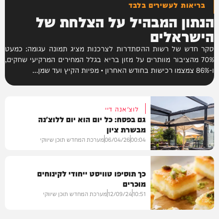
בריאות לעשירים בלבד
הנתון המבהיל על הצלחת של
הישראלים
סקר חדש של רשות ההסתדרות לצרכנות מציג תמונה עגומה: כמעט
70% מהציבור מוותרים על מזון בריא בגלל המחירים המרקיעי שחקים,
ו-86% צמצמו רכישות בחודש האחרון • מפיות הקיץ ועד שמן...
לוצ'אנה דיי
גם בפסח: כל יום הוא יום ללוצ'נה
מבשרת ציון
00:04
06/04/26
מערכת המחדש תוכן שיווקי
כך תוסיפו טוויסט ייחודי לקינוחים
מוכרים
בית המדרש
10:51
12/09/24
מערכת המחדש תוכן שיווקי