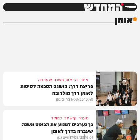
המחדש
אומן
אחרי הכאוס בשנה שעברה
פריצת דרך: הושגה הסכמה לטיסות
לאומן דרך מולדובה
15:40
21/08/25
חיים גפן
מעבר קישינב במוקד
כך נערכים למנוע את הכאוס משנה
שעברה בדרך לאומן
חדשות
16:01
17/08/25
חיים גפן