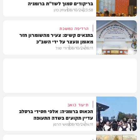
בריקודים סמוך לשד"ת ברומניה
בחצרות הקודש
23:58
08/10/24
יצחק כהן
הרדיפה נמשכת
בתנאים קשים: צעיר מהשומרון חזר
מאומן ונעצר על ידי השב"כ
חדשות
16:11
08/10/24
דודי סגל
משפט
תיעוד כואב
הכאוס ברומניה: אלפי חסידי ברסלב
עדיין תקועים בשדה התעופה
14:11
08/10/24
מושי הרמן