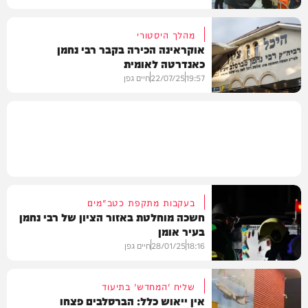
מהלך היסטורי
אוקראינה הכירה בקבר רבי נחמן
כאנדרטה לאומית
חדשות
19:57
22/07/25
חיים גפן
חדשות
בעקבות מתקפת כטב"מים
חשכה מוחלטת באזור הציון של רבי נחמן
בעיר אומן
18:16
28/01/25
חיים גפן
שליח 'המחדש' בתיעוד
אין ייאוש כלל: הברסלבים פצחו