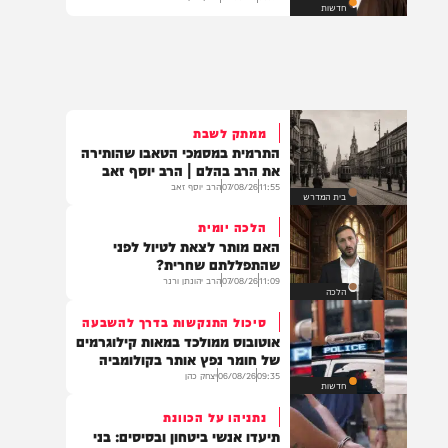
באיראן טוענים שמוג'תבא חמינאי
עשוי למות "בכל רגע"
08:31
07/08/26
יצחק כהן
חדשות
ממתק לשבת
התרמית במסמכי הטאבו שהותירה
את הרב בהלם | הרב יוסף זאב
11:55
07/08/26
הרב יוסף זאב
בית המדרש
הלכה יומית
האם מותר לצאת לטיול לפני
שהתפללתם שחרית?
11:09
07/08/26
הרב יהונתן ורנר
הלכה
סיכול התנקשות בדרך להשבעה
אוטובוס ממולכד במאות קילוגרמים
של חומר נפץ אותר בקולומביה
09:35
06/08/26
יצחק כהן