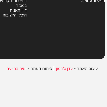
צבא וביטחון
חרדים
ית
אשכבתיה דרבי
סוקה
בחצרות הקודש
במגזר
דיין האמת
היכלי הישיבות