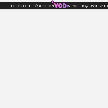
VOD
מיוזיק
חרדים
וידאו
מתכונים
גלריות
ברנז'ה
רכב