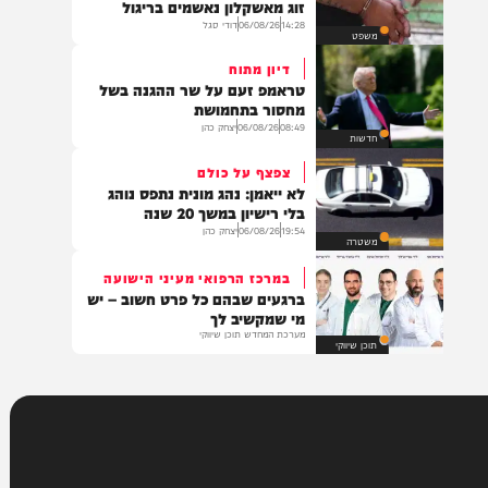
חדשות
נתניהו על הכוונת
תיעדו אנשי ביטחון ובסיסים: בני
זוג מאשקלון נאשמים בריגול
14:28
06/08/26
דודי סגל
משפט
דיון מתוח
טראמפ זעם על שר ההגנה בשל
מחסור בתחמושת
08:49
06/08/26
יצחק כהן
חדשות
צפצף על כולם
לא ייאמן: נהג מונית נתפס נוהג
בלי רישיון במשך 20 שנה
19:54
06/08/26
יצחק כהן
משטרה
במרכז הרפואי מעיני הישועה
ברגעים שבהם כל פרט חשוב – יש
מי שמקשיב לך
מערכת המחדש תוכן שיווקי
תוכן שיווקי