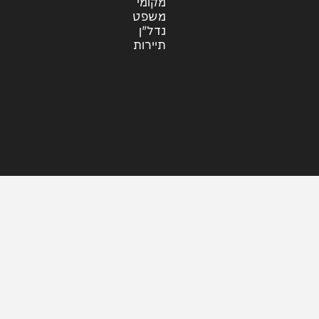
עוד בחדשות
דעות
כלכלה
מזג האוויר
מקומי
משפט
נדל"ן
תיירות