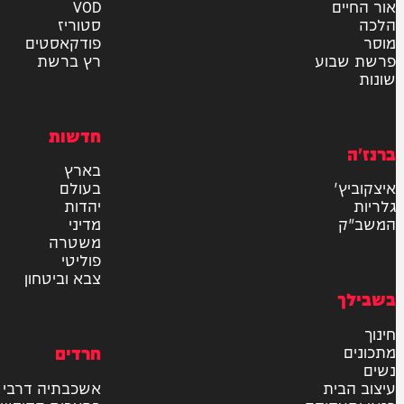
אישור דיוור לאתר "המחדש"
שליחה
דרש
וידאו
ם
VOD
סטוריז
פודקאסטים
וע
רץ ברשת
חדשות
בארץ
בעולם
יהדות
מדיני
משטרה
פוליטי