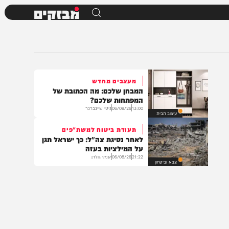
מבזקים
מעצבים מחדש
המבחן שלכם: מה הכתובת של
המפתחות שלכם?
13:00
06/08/26
גיטי שיינברגר
עיצוב הבית
תעודת ביטוח למשת"פים
לאחר נסיגת צה"ל: כך ישראל תגן
על המילציות בעזה
21:22
06/08/26
יענקי גולדן
צבא וביטחון