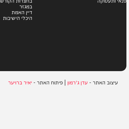
צבא וביטחון
חרדים
ית
אשכבתיה דרבי
סוקה
בחצרות הקודש
במגזר
דיין האמת
היכלי הישיבות