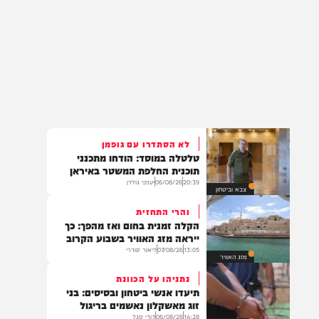
לא הסתדרו עם גופמן
טלטלה במוסד: הודחו מתכנני
תוכנית החלפת המשטר באיראן
20:39
06/08/26
יענקי גולדן
צבא וביטחון
והרי התחזית
הקלה זמנית בחום ואז מהפך: כך
ייראה מזג האוויר בשבוע הקרוב
13:05
07/08/26
ליאור סודרי
מזג האוויר
נתניהו על הכוונת