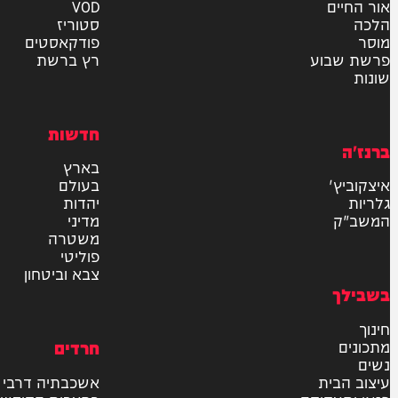
אישור דיוור לאתר "המחדש"
שליחה
דרש
וידאו
ם
VOD
סטוריז
פודקאסטים
וע
רץ ברשת
חדשות
בארץ
בעולם
יהדות
מדיני
משטרה
פוליטי