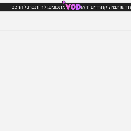
VOD
מיוזיק
חרדים
וידאו
מתכונים
גלריות
ברנז'ה
רכב