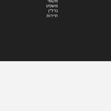
עוד בחדשות
דעות
כלכלה
מזג האוויר
מקומי
משפט
נדל"ן
תיירות