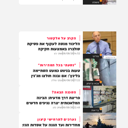
תיעדו אנשי ביטחון ובסיסים: בני
זוג מאשקלון נאשמים בריגול
14:28
06/08/26
דודי סגל
משפט
הקרב על אלקטור
הליכוד מנסה לעקוף את פסיקת
סולברג באמצעות חקיקה
14:52
06/08/26
שוקי כץ
פוליטי
"נסעתי בכל המהירות"
טעות בניווט כמעט הסתיימה
בלינץ': אם ובנה חולצו מג'נין
17:22
06/08/26
יענקי גולדן
צבא וביטחון
הסכנה הבאה?
פריצת דרך מדעית: הבינה
המלאכותית יצרה נגיפים חדשים
22:49
06/08/26
יצחק כהן