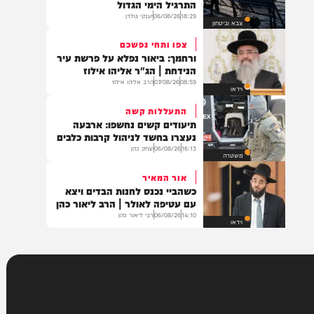
בריאות
נערכים לתרחישי קיצון
מחדירות ועד הגנה על אסדות הגז:
התרגיל הימי הגדול
18:29
06/08/26
יענקי גולדן
צבא וביטחון
צפו ותחי נפשכם
ורחמך: ביאור נפלא על פרשת עיר
הנידחת | הג"ר אליהו אילוז
08:59
07/08/26
הרב אליהו אילוז
וידאו
התעללות קשה
תיעודים קשים נחשפו: ארבעה
נעצרו בחשד לניהול קרבות כלבים
16:13
06/08/26
יצחק כהן
משטרה
אור המאיר
כשהביי נכנס לחנות הבדים ויצא
עם עטיפה לאולר | הרב ליאור כהן
14:10
06/08/26
רבי ליאור כהן
וידאו