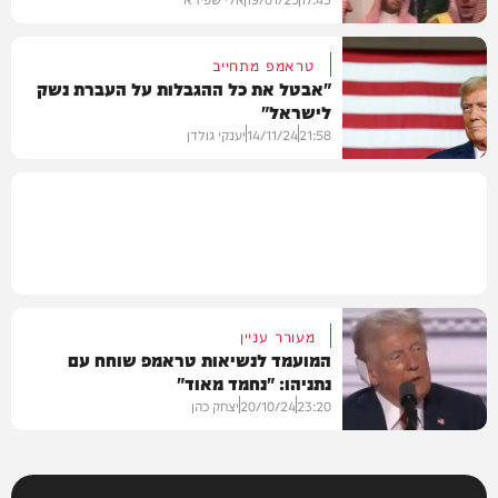
טראמפ מתחייב
"אבטל את כל ההגבלות על העברת נשק
לישראל"
בעולם
21:58
14/11/24
יענקי גולדן
חדשות
מעורר עניין
המועמד לנשיאות טראמפ שוחח עם
נתניהו: "נחמד מאוד"
23:20
20/10/24
יצחק כהן