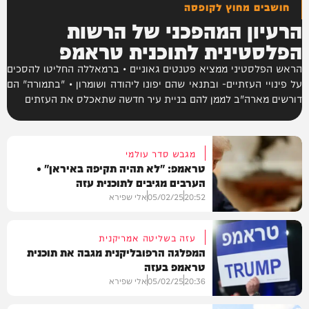
חושבים מחוץ לקופסה
הרעיון המהפכני של הרשות
הפלסטינית לתוכנית טראמפ
הראש הפלסטיני ממציא פטנטים גאוניים • ברמאללה החליטו להסכים
על פינויי העזתיים- ובתנאי שהם יפונו ליהודה ושומרון • "בתמורה" הם
דורשים מארה"ב לממן להם בניית עיר חדשה שתאכלס את העזתים
מגבש סדר עולמי
טראמפ: "לא תהיה תקיפה באיראן" •
הערבים מגיבים לתוכנית עזה
20:52
05/02/25
אלי שפירא
עזה בשליטה אמריקנית
המפלגה הרפובליקנית מגבה את תוכנית
טראמפ בעזה
בארץ
20:36
05/02/25
אלי שפירא