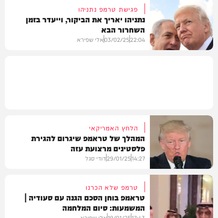
פגישת טרמפ נתניהו
נתניהו יאריך את הביקור, וייעדר בזמן
השחרור הבא
בעולם
22:04
03/02/25
אלי שפירא
מדיני
הלחץ האמריקאי
המהלך של טראמפ שיגרום להגירת
פלסטינים מרצועת עזה
14:27
29/01/25
דודי סגל
טרמפ שלא הכרנו
טראמפ בוחן הסכם הגנה עם סעודיה |
המשמעות: סיום המלחמה
חדשות
17:43
19/01/25
אלי שפירא