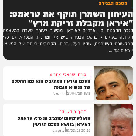
הסכם הבגידה
העיתון השמרן תוקף את טראמפ:
"איראן מקבלת זריקת מרץ"
מזכר ההבנות בין ארה"ב לאיראן, ממשיך לעורר סערה במעצמה
הגדולה בעולם • ברקע הבגידה בישראל ומדינות המפרץ, גם כלי
התקשורת השמרנים, שהיו בעלי בריתו הקרובים ביותר של הנשיא,
יוצאים נגדו...
גורם ישראלי מתריע
הסכם הגרעין המתגבש הוא כמו ההסכם
של הנשיא אובמה
16:13
21/04/25
דודי סגל
"תוך חודשיים"
האולטימטום שהציב הנשיא טראמפ
לאיראן בנושא הסכם הגרעין
חדשות
20:29
19/03/25
יצחק כהן