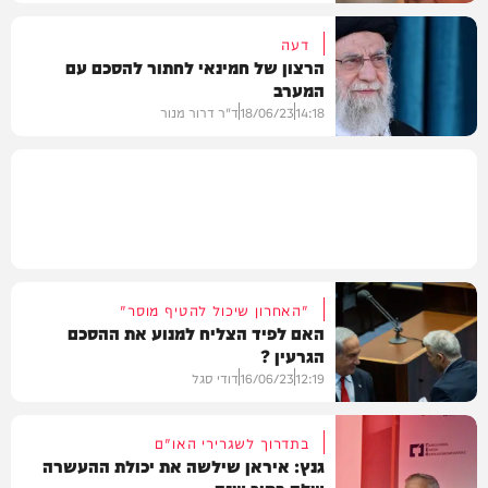
דעה
הרצון של חמינאי לחתור להסכם עם
המערב
חדשות
14:18
18/06/23
ד"ר דרור מנור
בעולם
"האחרון שיכול להטיף מוסר"
האם לפיד הצליח למנוע את ההסכם
הגרעין ?
12:19
16/06/23
דודי סגל
בתדרוך לשגרירי האו"ם
גנץ: איראן שילשה את יכולת ההעשרה
שלה בתוך שנה
חדשות