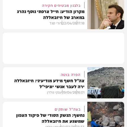
בלבנון מבטיחים חקירה
מקרון הודיע: חייל צרפתי נוסף נהרג
במארב של חיזבאללה
חדשות
17:18
22/04/26
דודי סגל
חדשות
הפרה בוטה
צה"ל חשף מידע מודיעיני: חיזבאללה
ירה לעבר אנשי יוניפי"ל
16:01
19/04/26
יענקי גולדן
בצה"ל שותקים
נחשף: הנשק הסודי של פיקוד הצפון
שמשגע את חיזבאללה
חדשות
23:33
02/02/26
יענקי גולדן