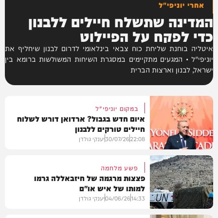
אחרי יוניפי"ל
המדינה שתשלח חיילים ללבנון
כדי לפקח על הפיילוט
איטליה בוחנת שליחת כוח צבאי בינלאומי לדרום לבנון שיחליף את
יוניפי"ל • המגעים מתקיימים במסגרת השיחות המשולשות ברומא בין
ישראל, לבנון וארצות הברית
במקום יוניפי"ל
איום חדש בגבול? ארדואן דורש לשלוח
חיילים טורקים ללבנון
22:08
30/07/26
יענקי גולדן
פשע מלחמה
פצצות מרגמה של חיזבאללה גרמו
למותו של איש או"ם
צבא וביטחון
14:33
04/06/26
יענקי גולדן