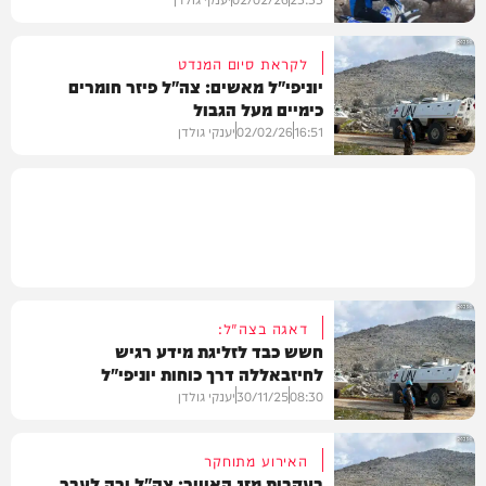
לקראת סיום המנדט
יוניפי"ל מאשים: צה"ל פיזר חומרים
כימיים מעל הגבול
חדשות
16:51
02/02/26
יענקי גולדן
חדשות
דאגה בצה"ל:
חשש כבד לזליגת מידע רגיש
לחיזבאללה דרך כוחות יוניפי"ל
08:30
30/11/25
יענקי גולדן
האירוע מתוחקר
בעקבות מזג האוויר: צה"ל ירה לעבר