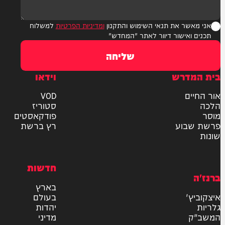
ר את תנאי השימוש והתקנון
ומדיניות הפרטיות
למשלוח
אישור דיוור לאתר "המחדש"
שליחה
דרש
וידאו
ם
VOD
סטוריז
פודקאסטים
וע
רץ ברשת