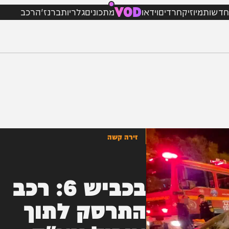
VOD
מיוזיק
חרדים
וידאו
מתכונים
גלריות
ברנז'ה
רכב
זירה קשה
בכביש 6: רכב
התרסק לתוך