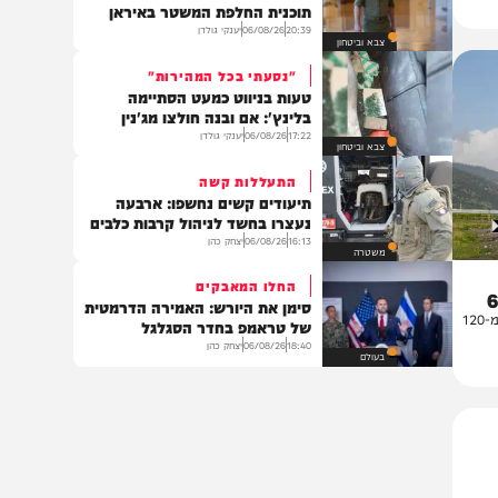
18:59
06/08/26
דוד חדד
בארץ
לא הסתדרו עם גופמן
טלטלה במוסד: הודחו מתכנני
תוכנית החלפת המשטר באיראן
20:39
06/08/26
יענקי גולדן
צבא וביטחון
"נסעתי בכל המהירות"
טעות בניווט כמעט הסתיימה
בלינץ': אם ובנה חולצו מג'נין
17:22
06/08/26
יענקי גולדן
צבא וביטחון
התעללות קשה
תיעודים קשים נחשפו: ארבעה
נעצרו בחשד לניהול קרבות כלבים
16:13
06/08/26
יצחק כהן
משטרה
החלו המאבקים
סימן את היורש: האמירה הדרמטית
במדינה: המהירות צנחה מ-120
של טראמפ בחדר הסגלגל
18:40
06/08/26
יצחק כהן
בעולם