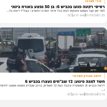
כז
מעצ
בכביש 6: בן 50 נפצע באורח בינוני
 נשמעו אזעקות רבות בכל איזור המרכז והשרון • בצה"ל דיווחו על...
הו
01
מושי הרמן
0
58