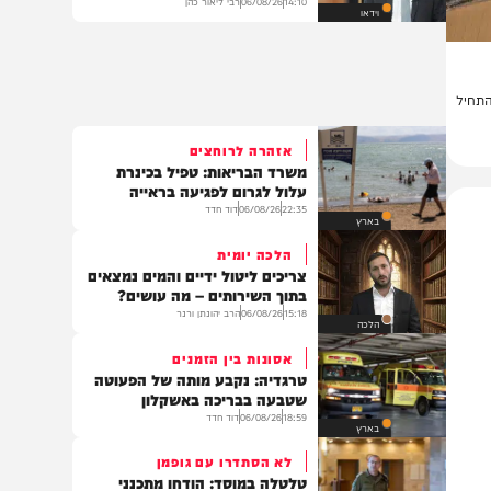
כשהביי נכנס לחנות הבדים ויצא
עם עטיפה לאולר | הרב ליאור כהן
14:10
06/08/26
רבי ליאור כהן
וידאו
ל
אזהרה לרוחצים
משרד הבריאות: טפיל בכינרת
עלול לגרום לפגיעה בראייה
22:35
06/08/26
דוד חדד
בארץ
הלכה יומית
צריכים ליטול ידיים והמים נמצאים
בתוך השירותים – מה עושים?
15:18
06/08/26
הרב יהונתן ורנר
הלכה
אסונות בין הזמנים
טרגדיה: נקבע מותה של הפעוטה
שטבעה בבריכה באשקלון