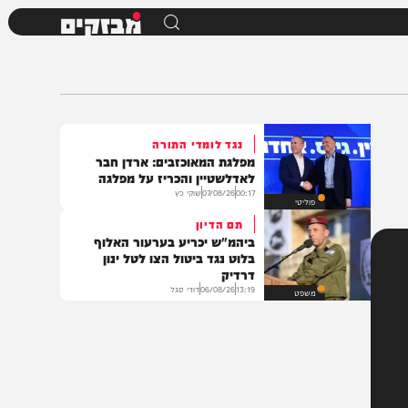
מבזקים
נגד לומדי התורה
מפלגת המאוכזבים: ארדן חבר
לאדלשטיין והכריז על מפלגה
00:17
07/08/26
שוקי כץ
פוליטי
תם הדיון
ביהמ"ש יכריע בערעור האלוף
בלוט נגד ביטול הצו לטל ינון
דרדיק
13:19
06/08/26
דודי סגל
משפט