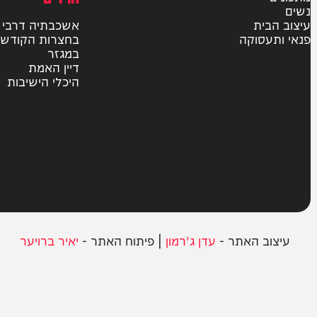
יהדות
מדיני
משטרה
פוליטי
צבא וביטחון
חרדים
ית
אשכבתיה דרבי
סוקה
בחצרות הקודש
במגזר
דיין האמת
היכלי הישיבות