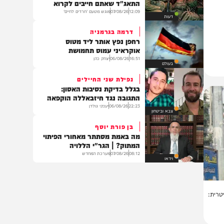
וידאו
אל תהיו תמימים
העדות המטלטלת של מפקד
התאג"ד שאתם חייבים לקרוא
12:09
07/08/26
מוגש מטעם 'חרדים לחיים'
דעות
דרמה בגרמניה
רחפן נפץ אותר ליד מטוס
אוקראיני עמוס תחמושת
16:51
06/08/26
יצחק כהן
בעולם
נפילת שני החיילים
בגלל בדיקת נסיבות האסון:
התגובה נגד חיזבאללה הוקפאה
22:23
06/08/26
יענקי גולדן
צבא וביטחון
בן פורת יוסף
מה באמת מסתתר מאחורי הפיתוי
המתוק? | הגר"י הללויה
08:12
07/08/26
מערכת המחדש
וידאו