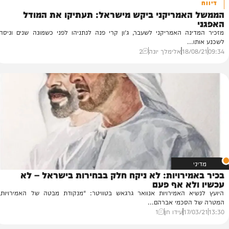
אמריקני ביקש מישראל: תעתיקו את המודל
הי
יו
ה האמריקני לשעבר, ג'ון קרי פנה לנתניהו לפני כשמונה שנים וניסה
בה
.
36
18/
אלימלך יונה
2
ירויות: לא ניקח חלק בבחירות בישראל – לא
א אף פעם
א האמירויות אנוואר גרגאש בטוויטר: "מנקודת מבטה של האמירויות,
סכמי אברהם...