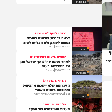
התרמית במסמכי הטאבו שהותירה
את הרב בהלם | הרב יוסף זאב
11:55
07/08/26
הרב יוסף זאב
בית המדרש
נכנסו לחוף לא מוכרז
דרמה בכנרת: שלושה בחורים
נסחפו לעומק ולא הצליחו לשוב
21:50
06/08/26
דוד חדד
בארץ
תעודת ביטוח למשת"פים
ן
לאחר נסיגת צה"ל: כך ישראל תגן
על המילציות בעזה
21:22
06/08/26
יענקי גולדן
צבא וביטחון
כשהאש בוערת!
הזיכרונות שלא יישכחו מהקעמפ
והתובנות בשנים שאחרי
12:21
07/08/26
המחדש בשיתוף "וימאן"