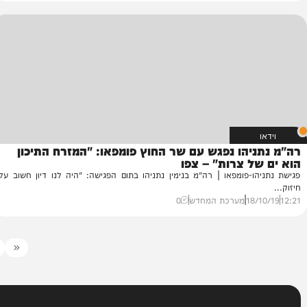
ת מדינת טרור – אסון קיומי
ה
, נפתלי בנט פתח את ישיבת הסיעה אחר הצהריים (שני) בהתייחסות
גו
קורונה...
"י
01/
א. שכטר
2
53
יהו נפגש עם שר החוץ פומפאו: "המזרח התיכון
ל צרות" – צפו
ו-פומפאו | רה"מ בנימין נתניהו בתום הפגישה: "היה לנו דיון חשוב על
18
מערכת המחדש
0