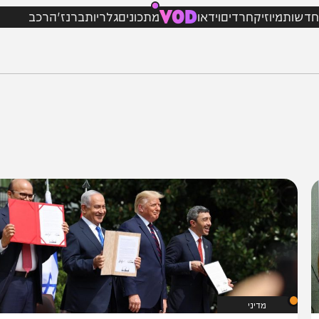
VOD
מיוזיק
חרדים
וידאו
מתכונים
גלריות
ברנז'ה
רכב