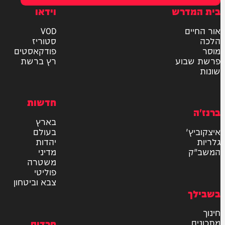
ר את תנאי השימוש והתקנון
ומדיניות הפרטיות
למשלוח
אישור דיוור לאתר "המחדש"
שליחה
דרש
וידאו
ם
VOD
סטוריז
פודקאסטים
וע
רץ ברשת
חדשות
בארץ
בעולם