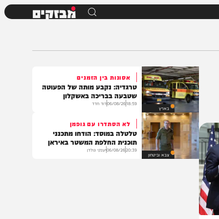
מבזקים
אסונות בין הזמנים
טרגדיה: נקבע מותה של הפעוטה
שטבעה בבריכה באשקלון
18:59
06/08/26
דוד חדד
בארץ
לא הסתדרו עם גופמן
טלטלה במוסד: הודחו מתכנני
תוכנית החלפת המשטר באיראן
20:39
06/08/26
יענקי גולדן
צבא וביטחון