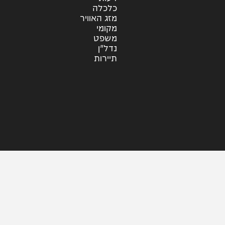
סינגלים
קליפים
ראיונות
עוד בחדשות
דעות
כלכלה
מזג האוויר
מקומי
משפט
נדל"ן
תיירות