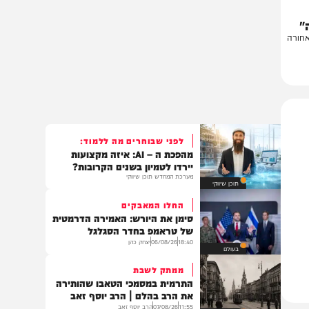
ה
לפני שבוחרים מה ללמוד:
מהפכת ה – AI: איזה מקצועות
יירדו לטמיון בשנים הקרובות?
מערכת המחדש תוכן שיווקי
תוכן שיווקי
החלו המאבקים
סימן את היורש: האמירה הדרמטית
של טראמפ בחדר הסגלגל
18:40
06/08/26
יצחק כהן
בעולם
ממתק לשבת