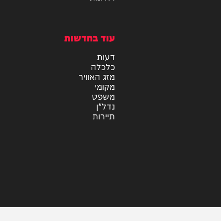
מיוזיק
אלבומים
חדש במוזיקה
סינגלים
קליפים
ראיונות
עוד בחדשות
דעות
כלכלה
מזג האוויר
מקומי
משפט
נדל"ן
תיירות