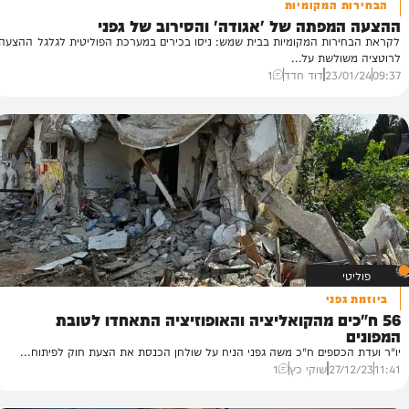
 המקומיות
פתה של 'אגודה' והסירוב של גפני
ג
ות המקומיות בבית שמש: ניסו בכירים במערכת הפוליטית לגלגל ההצעה
יו
לשת על...
55
23/
דוד חדד
1
פני
ים מהקואליציה והאופוזיציה התאחדו לטובת
כספים ח"כ משה גפני הניח על שולחן הכנסת את הצעת חוק לפיתוח...