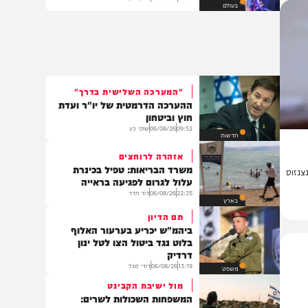
ראש עיריית ניו יורק הוברח אחרי
מטח קריאות בוז
11:35
06/08/26
יצחק כהן
בעולם
"המערכה השלישית בדרך"
ההערכה הדרמטית של יו"ר ועדת
חוץ וביטחון
09:52
06/08/26
שוקי כץ
חדשות
אזהרה לרוחצים
משרד הבריאות: טפיל בכינרת
ס
עלול לגרום לפגיעה בראייה
22:35
06/08/26
דוד חדד
בארץ
תם הדיון
ביהמ"ש יכריע בערעור האלוף
בלוט נגד ביטול הצו לטל ינון
דרדיק