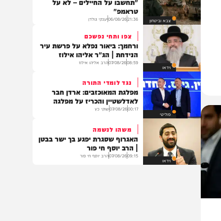
13:19
06/08/26
דודי סגל
משפט
מול ישיבת הקבינט
המשפחות השכולות לשרים:
"תחשבו על החיילים – לא על
טראמפ"
21:36
06/08/26
יענקי גולדן
צבא וביטחון
צפו ותחי נפשכם
ורחמך: ביאור נפלא על פרשת עיר
הנידחת | הג"ר אליהו אילוז
08:59
07/08/26
הרב אליהו אילוז
וידאו
נגד לומדי התורה
מפלגת המאוכזבים: ארדן חבר
לאדלשטיין והכריז על מפלגה
00:17
07/08/26
שוקי כץ
פוליטי
משהו לנשמה
האגרוף שסגרת יפגע בך ישר בבטן
| הרב יוסף חי פור
09:15
07/08/26
הרב יוסף חי פור
וידאו