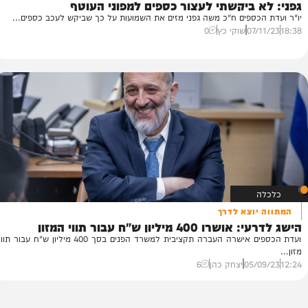
הא
מבוש
 ביקשתי לעצור כספים למפוני העוטף
ל
כספים ח"כ משה גפני מזים את השמועות על כך שביקש לעכב כספים...
מל
07
שוקי כץ
0
21
וצא לדרך