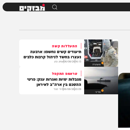
מבזקים
התעללות קשה
תיעודים קשים נחשפו: ארבעה
נעצרו בחשד לניהול קרבות כלבים
16:13
06/08/26
יצחק כהן
משטרה
טראמפ התקפל
מגבלות ימיות ואגרות ענק: פרטי
ההסכם בין ארה"ב לאיראן
20:09
06/08/26
דודי סגל
מדיני