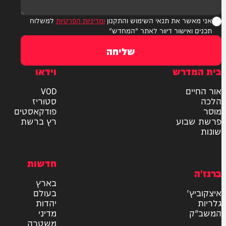
ר את תנאי השימוש והתקנון
ומדיניות הפרטיות
למשלוח
אישור דיוור לאתר "המחדש"
שליחה
דרש
וידאו
ם
VOD
סטוריז
פודקאסטים
וע
רץ ברשת