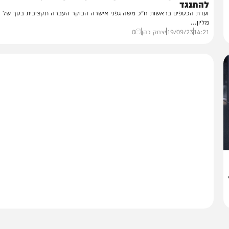
חדשות
מאיפה הכסף?
וצר ביקש להעביר כסף למירון ולמקוואות, גפני איים
התנגד
ועדת הכספים בראשות ח"כ משה גפני אישרה הבוקר 
יון...
14:
19/09/23
יצחק כהן
0