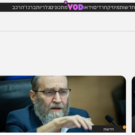
VOD
מיוזיק
חרדים
וידאו
מתכונים
גלריות
ברנז'ה
רכב