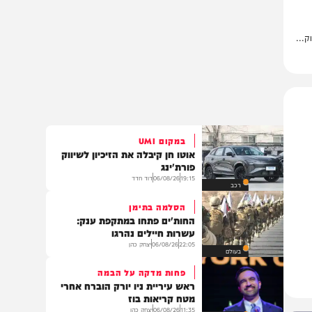
במקום UMI
אוטו חן קיבלה את הזיכיון לשיווק
פורת'ינג
19:15
06/08/26
דוד חדד
רכב
הסלמה בתימן
החות'ים פתחו במתקפת ענק:
עשרות חיילים נהרגו
22:05
06/08/26
יצחק כהן
בעולם
פחות מדקה על הבמה