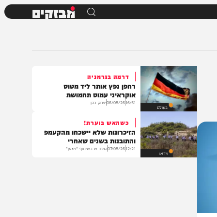
מבזקים
דרמה בגרמניה
רחפן נפץ אותר ליד מטוס
אוקראיני עמוס תחמושת
16:51
06/08/26
יצחק כהן
בעולם
כשהאש בוערת!
הזיכרונות שלא יישכחו מהקעמפ
והתובנות בשנים שאחרי
12:21
07/08/26
המחדש בשיתוף "וימאן"
וידאו