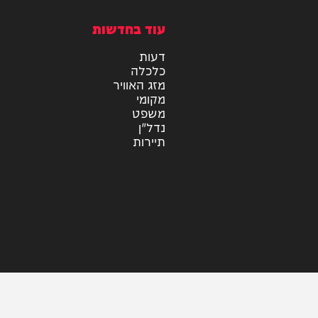
מיוזיק
אלבומים
חדש במוזיקה
סינגלים
קליפים
ראיונות
עוד בחדשות
דעות
כלכלה
מזג האוויר
מקומי
משפט
נדל"ן
תיירות