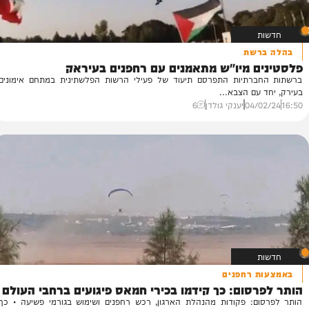
שת
 מיו"ש מתאמנים עם רחפנים בעיראק
רתיות התפרסם תיעוד של פעילי הרשות הפלשתינית במתחם אימונים
עם הצבא...
04/
יענקי גולדן
6