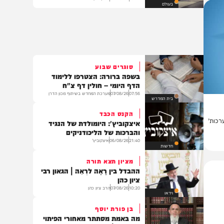
צפון קוריאה שיגרה טיל בליסטי:
הכוננות באזור הועלתה
18:13
06/08/26
יצחק כהן
בעולם
סוגרים שבוע
בשפה ברורה: הצטרפו ללימוד
הדף היומי – חולין דף צ"ח
07:56
07/08/26
מערכת המחדש בשיתוף מכון הדרן
בית המדרש
הקנס הכבד
’
איצקוביץ': היומולדת של הנגיד
והברכות של הליכודניקים
21:40
06/08/26
איצקוביץ'
חדשות
מציון תצא תורה
ההבדל בין רָאָה לרְאֵה | הגאון רבי
ציון כהן
10:20
07/08/26
הרב ציון כהן