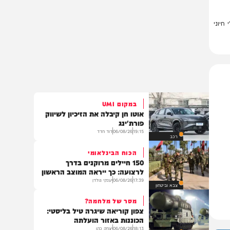
י
במקום UMI
אוטו חן קיבלה את הזיכיון לשיווק
פורת'ינג
19:15
06/08/26
דוד חדד
רכב
הכוח הבינלאומי
150 חיילים מרוקנים בדרך
לרצועה: כך ייראה המוצב הראשון
17:39
06/08/26
יענקי גולדן
צבא וביטחון
מסר של מלחמה?