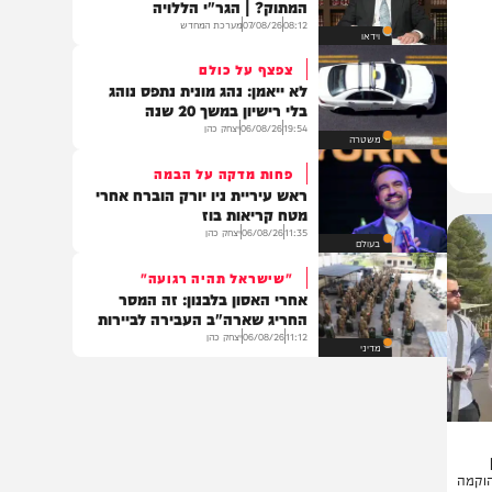
וידאו
בן פורת יוסף
מה באמת מסתתר מאחורי הפיתוי
המתוק? | הגר"י הללויה
08:12
07/08/26
מערכת המחדש
וידאו
צפצף על כולם
לא ייאמן: נהג מונית נתפס נוהג
בלי רישיון במשך 20 שנה
19:54
06/08/26
יצחק כהן
משטרה
פחות מדקה על הבמה
ראש עיריית ניו יורק הוברח אחרי
מטח קריאות בוז
11:35
06/08/26
יצחק כהן
בעולם
"שישראל תהיה רגועה"
אחרי האסון בלבנון: זה המסר
החריג שארה"ב העבירה לביירות
11:12
06/08/26
יצחק כהן
מדיני