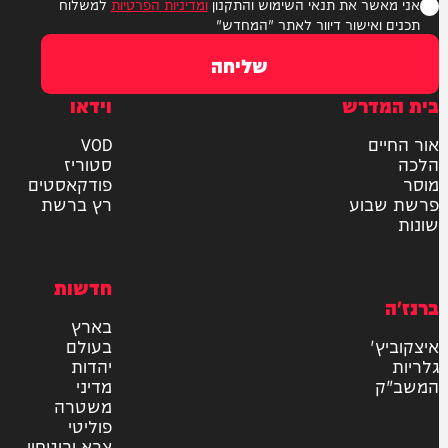
ר את תנאי השימוש והתקנון
ומדיניות הפרטיות
למשלוח
אישור דיוור לאתר "המחדש"
שליחה
דרש
וידאו
ם
VOD
סטוריז
פודקאסטים
וע
רץ ברשת