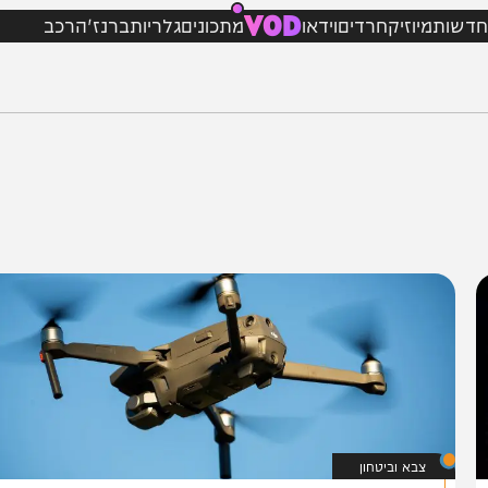
VOD
מיוזיק
חרדים
וידאו
מתכונים
גלריות
ברנז'ה
רכב