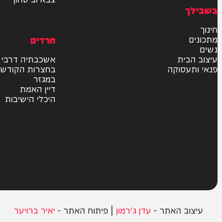
חדשות
בארץ
בעולם
יהדות
מדיני
משטרה
פוליטי
צבא וביטחון
חרדים
ית
אשכבתיה דרבי
סוקה
בחצרות הקודש
במגזר
דיין האמת
היכלי הישיבות