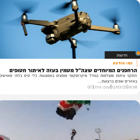
23/
דודי סגל
0
עת
המיוחדים שצה"ל מטמין בעזה לאיתור חטופים
מ
 ומצלמות בגודל מיקרוסקופי מופצים באמצעות כלי טיס בלתי מאוישים
מש
ם ברצועת...
רח
12/
יענקי גולדן
0
03