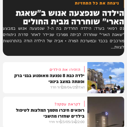
ניצחה את כל התחזיות
הילדה שנפצעה אנוש ב"שאגת
הארי" שוחררה מבית החולים
נס רפואי בערד: הילדה החרדית בת ה-7 שנפצעה אנוש במבצע
"שאגת הארי" שוחררה לביתה ממרכז שניידר לאחר סדרת ניתוחים
מורכבים בכבד ובמערכת המרה • אביה של הילדה הודה בהתרגשות
לצוות...
הזהירו את הילדים
ילדה כבת 8 נפגעה מאופנוע בבני ברק
ופונתה במצב בינוני
17:41
28/04/25
דוד חדד
לקראת עסקה?
רופאים חיברו מסמך המלצות לטיפול
בילדים שחזרו מהשבי
חדשות
22:00
23/05/24
דוד חדד