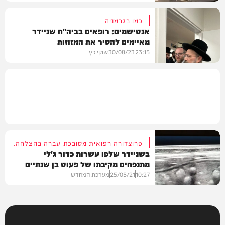
כמו בגרמניה
אנטישמים: רופאים בביה"ח שניידר
מאיימים להסיר את המזוזות
בארץ
23:15
30/08/23
שוקי כץ
חדשות
פרוצדורה רפואית מסובכת עברה בהצלחה.
בשניידר שלפו עשרות כדור ג'לי
מתנפחים מקיבתו של פעוט בן שנתיים
וחצי
10:27
25/05/21
מערכת המחדש
בריאות