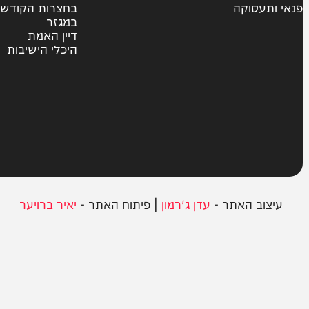
צבא וביטחון
חרדים
ית
אשכבתיה דרבי
סוקה
בחצרות הקודש
במגזר
דיין האמת
היכלי הישיבות