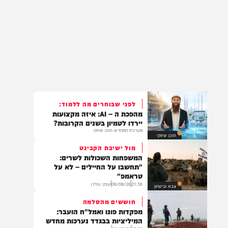
לפני שבוחרים מה ללמוד:
מהפכת ה – AI: איזה מקצועות
יירדו לטמיון בשנים הקרובות?
מערכת המחדש תוכן שיווקי
תוכן שיווקי
מול ישיבת הקבינט
המשפחות השכולות לשרים:
"תחשבו על החיילים – לא על
טראמפ"
21:36
06/08/26
יענקי גולדן
צבא וביטחון
חוששים מהסלמה