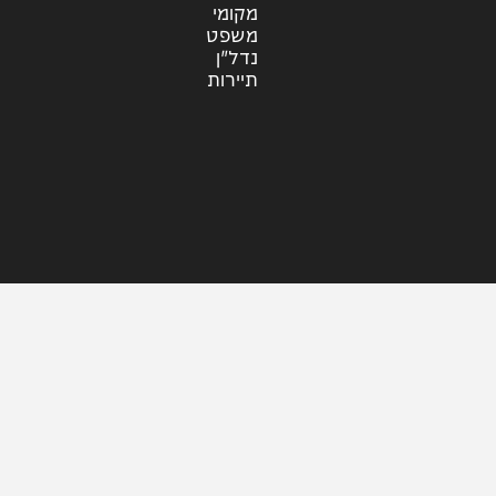
עוד בחדשות
דעות
כלכלה
מזג האוויר
מקומי
משפט
נדל"ן
תיירות