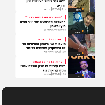
13:00
06/08/26
גיטי שיינברגר
עיצוב הבית
תם הדיון
ביהמ"ש יכריע בערעור האלוף
בלוט נגד ביטול הצו לטל ינון
דרדיק
13:19
06/08/26
דודי סגל
משפט
"המערכה השלישית בדרך"
ההערכה הדרמטית של יו"ר ועדת
חוץ וביטחון
09:52
06/08/26
שוקי כץ
חדשות
נתניהו על הכוונת
תיעדו אנשי ביטחון ובסיסים: בני
זוג מאשקלון נאשמים בריגול
14:28
06/08/26
דודי סגל
משפט
פחות מדקה על הבמה
ראש עיריית ניו יורק הוברח אחרי
מטח קריאות בוז
11:35
06/08/26
יצחק כהן
בעולם