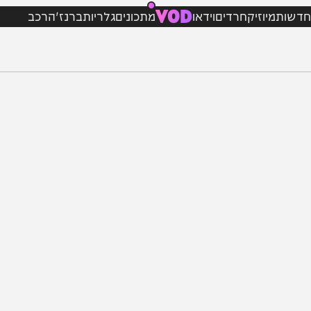
VOD
מיוזיק
חרדים
וידאו
מתכונים
גלריות
ברנז'ה
רכב