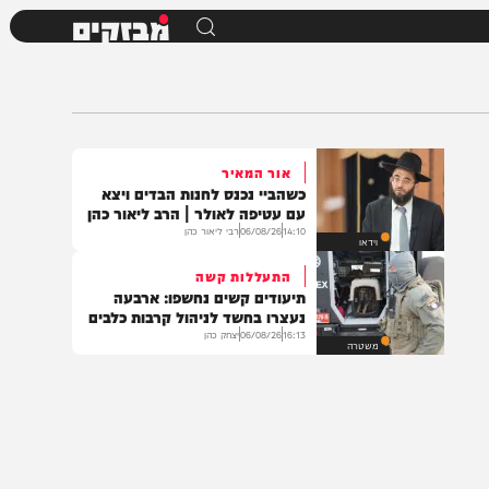
מבזקים
אור המאיר
כשהביי נכנס לחנות הבדים ויצא
עם עטיפה לאולר | הרב ליאור כהן
14:10
06/08/26
רבי ליאור כהן
וידאו
התעללות קשה
תיעודים קשים נחשפו: ארבעה
נעצרו בחשד לניהול קרבות כלבים
16:13
06/08/26
יצחק כהן
משטרה