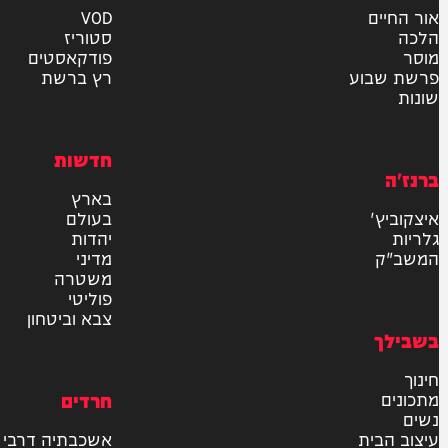
אישור דיוור לאתר "המחדש"
שליחה
דרש
וידאו
ם
VOD
סטוריז
פודקאסטים
וע
רץ ברשת
חדשות
בארץ
בעולם
יהדות
מדיני
משטרה
פוליטי