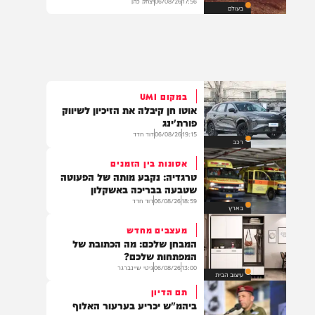
מפקדות פונו ואמל"ח הועבר:
המיליציות בבגדד נערכות מחדש
17:56
06/08/26
יצחק כהן
בעולם
במקום UMI
אוטו חן קיבלה את הזיכיון לשיווק
פורת'ינג
19:15
06/08/26
דוד חדד
רכב
אסונות בין הזמנים
טרגדיה: נקבע מותה של הפעוטה
שטבעה בבריכה באשקלון
18:59
06/08/26
דוד חדד
בארץ
מעצבים מחדש
המבחן שלכם: מה הכתובת של
המפתחות שלכם?