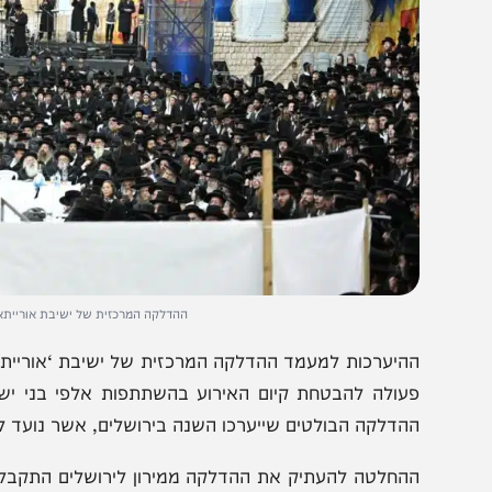
ההדלקה המרכזית של ישיבת אורייתא, באתרא קד
היערכות למעמד ההדלקה המרכזית של ישיבת ‘אורייתא’ נמש
עולה להבטחת קיום האירוע בהשתתפות אלפי בני ישיבות וצ