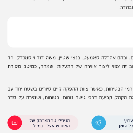
במירון
ציון הרשב"י במירון
המעמד צפוי להתקיים בעזרת השם ביום שני ליל ל"ג בעומר, בשעה 8:30 בלילה, ברחבה הגדולה ברחוב שטראוס 17
 הקמת מתחמים מסודרים לקליטת קהל רב, לצד פריסת
 אהרלה סאמעט, בנצי שטיין, משה דוד וייסמנדל, יחד
פוי ליצור אווירה של התעלות ושמחה, כמיטב מסורת
טיחות, כאשר צוות ההפקה קיים סיורים בשטח יחד עם
, קביעת דרכי גישה נוחות ובטוחות, ושמירה על סדר