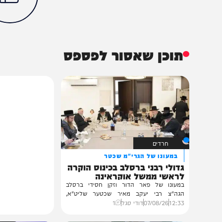
חרדים
בחצרות הקודש
חדשות
הילולת הרשב"י
ישיבת אורייתא
ל"ג בעומר
הכתבה עניינה א
96%
תוכן שאסור לפספס