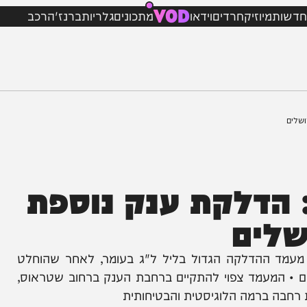
VOD
מיוזיק
חרדים
וידאו
מתכונים
גלריות
ברנז'ה
רכב
דלקת ענק נוספת
ים
ההדלקה הגדול בליל ל"ג בעומר, לאחר שהוחלט
עמד צפוי להתקיים ברחבת הענק ברחוב שטראוס,