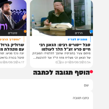
חרדים
במעונו של הגרי"מ שכטר
גדולי רבני ברסלב בכינוס הוקרה
לראשי ממשל אוקראינה
במעונו של פאר הדור וזקן חסידי ברסלב
הגה"צ רבי יעקב מאיר שכטער שליט"א,
ובהשתתפות...
12:33
07/08/26
דודי סגל
1
חרדים
סינגלים
מתוניס לפריז
"וחסדיך הרבים"
סבל ייסורים רבים: הגאון רבי
שרוליק ברזל ואברימ
חיים פרץ זצ"ל הלך לעולמו
עם מקהלת מלכות בב
מיתום צעיר בתוניסיה שהפך לתלמידו המובהק
יונה גרף מגיש: זמר החתונות
של הגאון רבי מצליח מזוז הי"ד ועד להרבצת...
סינגל בכורה בדואט מיוחד לצ
10:54
09/08/26
חיים גפן
0
14:17
06/08/26
המחדש מיוזי