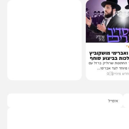
חדשות
זה נשמע טוב!
יהודה בורן: "התחרות לא תהפוך
אתכם לזמרים מצליחים"
הזמר והכוכב העולה יהודה בורן, בן 19, מגיע
לתכנית 'זה נשמע טוב' ומספר על...
22:30
08/08/26
יצחק אייזיקוביץ'
0
י מושקוביץ
יצוע סוחף
 שרוליק ברזל עם
ד אברימי...
ק
0