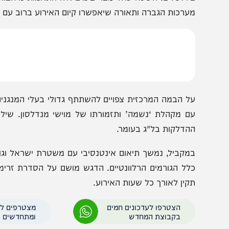
אלמנת אסון מירון ויתומיה
בערה בממלכת הרשב"י 
ירושלים. השטח כולו עובר בימים אלו התאמות נרחבות, עם
ערכות הגברה ותאורה שיאפשרו קיום האירוע ברוב עם ובהדר.
ל הבמה המרכזית צפויים להשתתף גדולי בעלי המנגנים, ובהם
ם מקהלת ‘נשמה’ ותזמורתו של מוישי מנדלסון. שילוב זה צ
הדלקות בל"ג בעומר.
מקביל, נמשך תיאום אינטנסיבי עם משטרת ישראל וגורמי הב
לל הגורמים הרלוונטיים. הדגש מושם על הסדרת זרימת הקהל