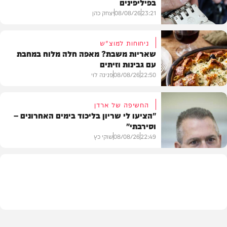
בפיליפינים
23:21
08/08/26
יצחק כהן
ניחוחות למוצ"ש
שאריות משבת? מאפה חלה מלוח במחבת
עם גבינות וזיתים
חדשות
22:50
08/08/26
פנינה לוי
החשיפה של ארדן
"הציעו לי שריון בליכוד בימים האחרונים –
וסירבתי"
מתכונים
22:49
08/08/26
שוקי כץ
חדשות