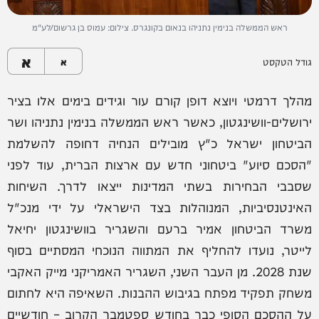
ראש הממשלה בנימין נתניהו בנאום בקונגרס. צילום: עמוס בן גרשום/לע"מ
א
גודל הטקסט
א
מהלך דרמטי ויוצא דופן קורם עור וגידים בימים אלו בציר
ירושלים-וושינגטון, כאשר ראש הממשלה בנימין נתניהו ושר
הביטחון ישראל כ"ץ מובילים הנחיה דחופה להשלמת
"הסכם סיוע" ביטחוני חדש עם ארצות הברית, עוד לפני
שסבבי הבחירות בשתי המדינות ייצאו לדרך. השיחות
האינטנסיביות, המנוהלות בצד הישראלי על ידי מנכ"ל
משרד הביטחון אמיר ברעם והשגריר בוושינגטון יחיאל
לייטר, נועדו להחליף את המתווה הנוכחי המסתיים בסוף
שנת 2028. מן העבר השני, השגריר האמריקני מייק האקבי
משחק תפקיד מפתח בגיבוש ההבנות. השאיפה היא לחתום
על ההסכם הסופי כבר בחודש ספטמבר הקרוב – חודשיים