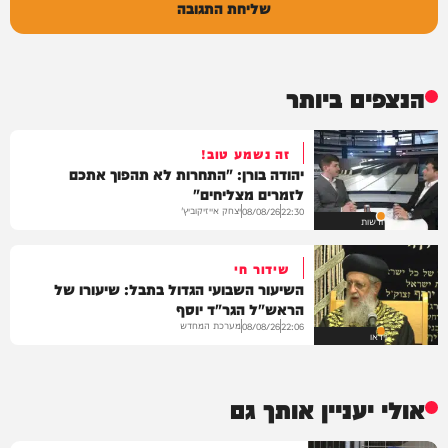
שליחת התגובה
הנצפים ביותר
זה נשמע טוב!
יהודה בורן: "התחרות לא תהפוך אתכם
לזמרים מצליחים"
יצחק אייזיקוביץ'
08/08/26
22:30
חדשות
שידור חי
השיעור השבועי הגדול בתבל: שיעורו של
הראש"ל הגר"ד יוסף
מערכת המחדש
08/08/26
22:06
וידאו
אולי יעניין אותך גם