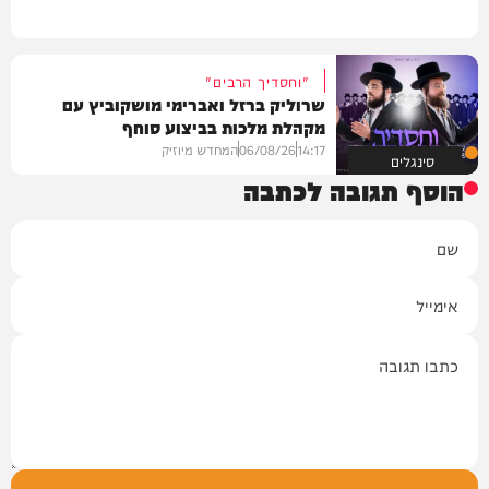
"וחסדיך הרבים"
שרוליק ברזל ואברימי מושקוביץ עם
מקהלת מלכות בביצוע סוחף
14:17
06/08/26
המחדש מיוזיק
סינגלים
הוסף תגובה לכתבה
שם
אימייל
תגובה