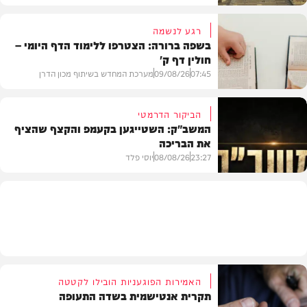
רגע לנשמה
בשפה ברורה: הצטרפו ללימוד הדף היומי –
חולין דף ק'
חדשות
07:45
09/08/26
מערכת המחדש בשיתוף מכון הדרן
הביקור הדרמטי
המשב"ק: השטייגען בקעמפ והקצף שהציף
את הבריכה
בית המדרש
23:27
08/08/26
יוסי פלד
המשב"ק
האמירות הפוגעניות הובילו לקטטה
תקרית אנטישמית בשדה התעופה