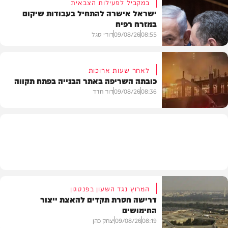
במקביל לפעילות הצבאית
ישראל אישרה להתחיל בעבודות שיקום
במזרח רפיח
חרדים
08:55
09/08/26
דודי סגל
לאחר שעות ארוכות
כובתה השריפה באתר הבנייה בפתח תקווה
חדשות
08:36
09/08/26
דוד חדד
חדשות
המרוץ נגד השעון בפנטגון
דרישה חסרת תקדים להאצת ייצור
החימושים
08:19
09/08/26
יצחק כהן