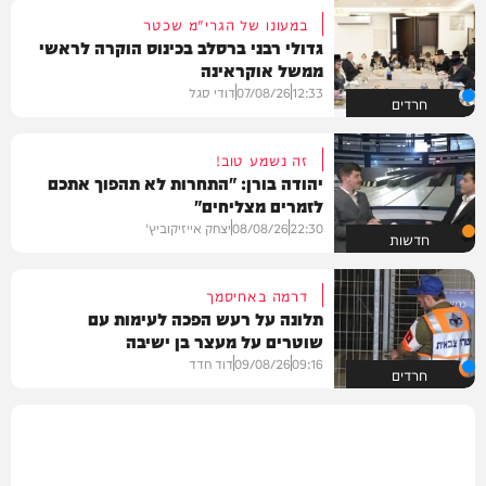
במעונו של הגרי"מ שכטר
גדולי רבני ברסלב בכינוס הוקרה לראשי
ממשל אוקראינה
12:33
07/08/26
דודי סגל
חרדים
זה נשמע טוב!
יהודה בורן: "התחרות לא תהפוך אתכם
לזמרים מצליחים"
22:30
08/08/26
יצחק אייזיקוביץ'
חדשות
דרמה באחיסמך
תלונה על רעש הפכה לעימות עם
שוטרים על מעצר בן ישיבה
09:16
09/08/26
דוד חדד
חרדים