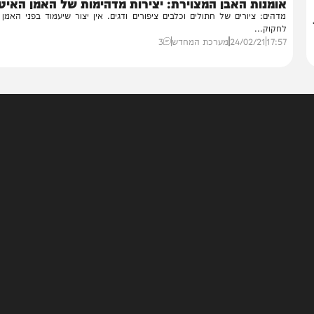
בעולם
ומנות האבן המצוירת: יצירות מדהימות של האמן האיטלקי
הים: ציורים של חתולים וכלבים ציפורים ודגים. אין יצור שיעמוד בפני האמן בבוא
קוק...
17:
24/02/21
מערכת המחדש
3