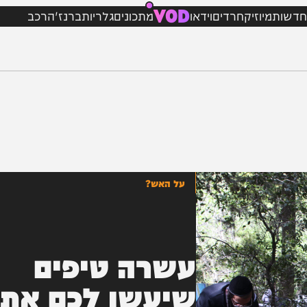
VOD
מיוזיק
חרדים
וידאו
מתכונים
גלריות
ברנז'ה
רכב
על האש?
עשרה טיפים