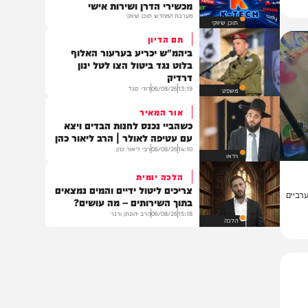
בעולם
לא רק מחשב:
הכתובת החדשה לציוד היקפי,
מכשירי הדרן ושירות אישי
מערכת המחדש תוכן שיווקי
תוכן שיווקי
תם הדיון
ביהמ"ש יכריע בערעור האלוף
בלוט נגד ביטול הצו לטל ינון
דרדיק
13:19
06/08/26
דודי סגל
משפט
אור המאיר
כשהביי נכנס לחנות הבדים ויצא
עם עטיפה לאולר | הרב ליאור כהן
14:10
06/08/26
רבי ליאור כהן
וידאו
הלכה יומית
צריכים ליטול ידיים והמים נמצאים
ם
בתוך השירותים – מה עושים?
15:18
06/08/26
הרב יהונתן ורנר
הלכה