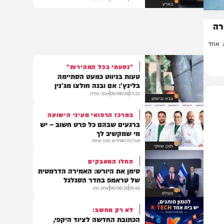
טרגדיה סמוך לבית שמש: רוכב
אופניים נהרג מפגיעת רכב
08:04
07/08/26
יצחק כהן
בארץ
ד
"נסעתי בכל המהירות"
טעות בניווט כמעט הסתיימה
בלינץ': אם ובנה חולצו מג'נין
17:22
06/08/26
יענקי גולדן
צבא וביטחון
במרכז הרפואי מעיני הישועה
ברגעים שבהם כל פרט חשוב – יש
מי שמקשיב לך
מערכת המחדש תוכן שיווקי
תוכן שיווקי
החלו המאבקים
סימן את היורש: האמירה הדרמטית
של טראמפ בחדר הסגלגל
18:40
06/08/26
יצחק כהן