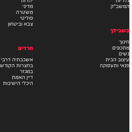
וע
רץ ברשת
חדשות
בארץ
בעולם
יהדות
מדיני
משטרה
פוליטי
צבא וביטחון
חרדים
ית
אשכבתיה דרבי
סוקה
בחצרות הקודש
במגזר