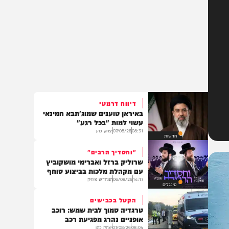
דיווח דרמטי
באיראן טוענים שמוג'תבא חמינאי
עשוי למות "בכל רגע"
08:31
07/08/26
יצחק כהן
חדשות
"וחסדיך הרבים"
שרוליק ברזל ואברימי מושקוביץ
עם מקהלת מלכות בביצוע סוחף
14:17
06/08/26
המחדש מיוזיק
סינגלים
הקטל בכבישים