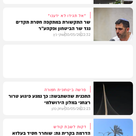
"אל תגידו לא ידענו"
שר התקשורת במתקפה חסרת תקדים
נגד שר הביטחון ופקהע"ר
חדשות
22:32
30/05/26
שוקי כץ
חדשות
פרשה ביטחונית חמורה
התכנית שהשתבשה: כך נמנע פיגוע טרור
רצחני במלון הירושלמי
22:23
30/05/26
יצחק כהן
דקות לשבת קודש
הדרמה בקרית גת: שוחרר חסיד בעלזא