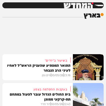
המחדש
בארץ
בשיעור ב'יזדים'
התואר המפתיע שהעניק הראש"ל לאחיו
לעיני הרב הנבחר
23:16
30/05/26
חיים גפן
בעקבות ההסלמה בצפון
בית החולים הגדול עובר לפעול במתחם
תת-קרקעי ממוגן
בארץ
22:43
30/05/26
דוד חדד