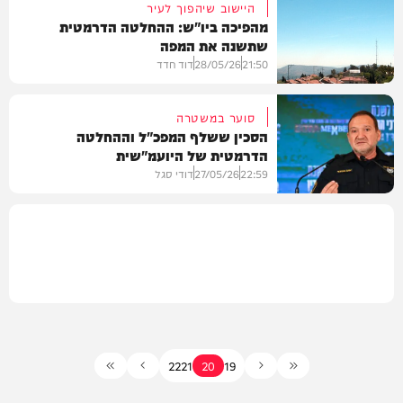
היישוב שיהפוך לעיר
מהפיכה ביו"ש: ההחלטה הדרמטית
שתשנה את המפה
בארץ
21:50
28/05/26
דוד חדד
סוער במשטרה
הסכין ששלף המפכ"ל וההחלטה
הדרמטית של היועמ"שית
חדשות
22:59
27/05/26
דודי סגל
בארץ
22
21
20
19