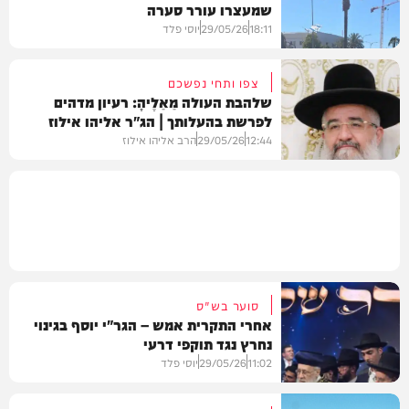
שמעצרו עורר סערה
חדשות
18:11
29/05/26
יוסי פלד
צפו ותחי נפשכם
שלהבת העולה מֵאֵלֶיהָ: רעיון מדהים
לפרשת בהעלותך | הג"ר אליהו אילוז
חדשות
12:44
29/05/26
הרב אליהו אילוז
בארץ
סוער בש"ס
אחרי התקרית אמש – הגר"י יוסף בגינוי
נחרץ נגד תוקפי דרעי
11:02
29/05/26
יוסי פלד